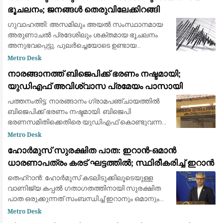
ഭൂചലനം; ജനങ്ങൾ തെരുവിലേക്കിറങ്ങി
ഗുവാഹത്തി: അസമിലും അയൽ സംസ്ഥാനമായ
അരുണാചൽ പ്രദേശിലും ശക്തമായ ഭൂചലനം
അനുഭവപ്പെട്ടു. പുലർച്ചെയോടെ ഉണ്ടായ
ഭൂചലനത്തെ തുടർന്ന് പരിഭ്രാന്തരായ ജനങ്ങൾ
Metro Desk
വീടുകളിൽ നിന്നും കെട്ടിടങ്ങളിൽ നിന്നും
നാരങ്ങാനത്ത് ബിജെപിക്ക് ഭരണം നഷ്ടമായി;
പുറത്തേക്ക് ഓടിരക
യുഡിഎഫ് അവിശ്വാസ പ്രമേയം പാസായി
പത്തനംതിട്ട: നാരങ്ങാനം ഗ്രാമപഞ്ചായത്തിൽ
ബിജെപിക്ക് ഭരണം നഷ്ടമായി. ബിജെപി
ഭരണസമിതിക്കെതിരെ യുഡിഎഫ് കൊണ്ടുവന്ന
അവിശ്വാസ പ്രമേയം പാസായതോടെയാണ്
Metro Desk
ഭരണ മാറ്റത്തിന് വഴിയൊരുങ്ങിയത്.
ഹോർമുസ് സുരക്ഷിത പാത: ഇറാൻ-ഒമാൻ
നറുക്കെടുപ്പിലൂടെ അധികാരത്ത
ധാരണാപത്രം കരട് ഘട്ടത്തിൽ; സ്ഥിരീകരിച്ച് ഇറാൻ
തെഹ്‌റാൻ: ഹോർമുസ് കടലിടുക്കിലൂടെയുള്ള
വാണിജ്യ കപ്പൽ ഗതാഗതത്തിനായി സുരക്ഷിത
പാത ഒരുക്കുന്നത് സംബന്ധിച്ച് ഇറാനും ഒമാനും
തമ്മിൽ നടത്തുന്ന ചർച്ചകൾ അന്തിമ കരട്
Metro Desk
തയ്യാറാക്കൽ ഘട്ടത്തിലെത്തിയതായി ഇറാൻ