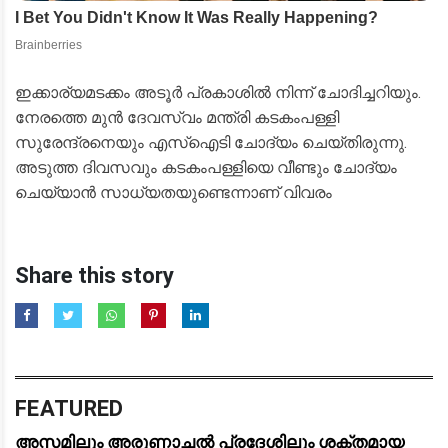
ഇക്കാര്യമടക്കം അടൂർ പ്രകാശിൽ നിന്ന് ചോദിച്ചറിയും.
നേരത്തെ മുൻ ദേവസ്വം മന്ത്രി കടകംപള്ളി
സുരേന്ദ്രനെയും എസ്‌ഐടി ചോദ്യം ചെയ്തിരുന്നു.
അടുത്ത ദിവസവും കടകംപള്ളിയെ വീണ്ടും ചോദ്യം
ചെയ്യാൻ സാധ്യതയുണ്ടെന്നാണ് വിവരം
Share this story
FEATURED
അസമിലും അരുണാചൽ പ്രദേശിലും ശക്തമായ