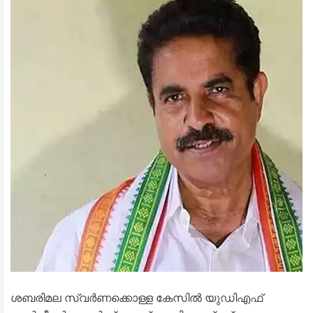
ശബരിമല സ്വർണക്കൊള്ള കേസിൽ യുഡിഎഫ്