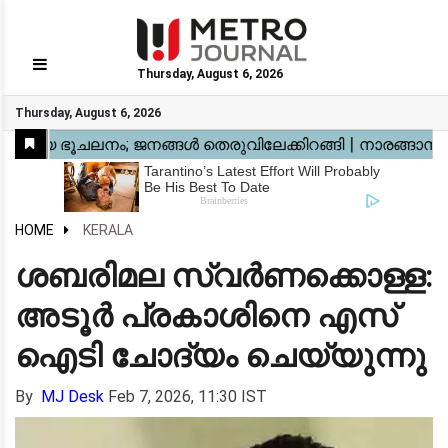
Thursday, August 6, 2026
GO
Thursday, August 6, 2026
Home
Kerala
National
Gulf
World
Sports
Movies
Health
Automobile
Travel
Education
Novel
Business
Technology
Webstory
HOME
KERALA
ശബരിമല സ്വർണക്കൊള്ള:
അടൂർ പ്രകാശിനെ എസ്
ഐടി ചോദ്യം ചെയ്യുന്നു
By
MJ Desk
Feb 7, 2026, 11:30 IST