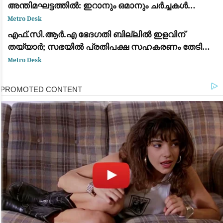
അന്തിമഘട്ടത്തിൽ: ഇറാനും ഒമാനും ചർച്ചകൾ
പൂർത്തിയാക്കുന്നു
Metro Desk
എഫ്.സി.ആർ.എ ഭേദഗതി ബില്ലിൽ ഇളവിന്
തയ്യാർ; സഭയിൽ പ്രതിപക്ഷ സഹകരണം തേടി
കേന്ദ്രം
Metro Desk