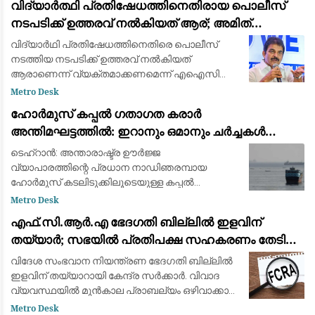
വിദ്യാർത്ഥി പ്രതിഷേധത്തിനെതിരായ പൊലീസ്
വിദേശകാ
നടപടിക്ക് ഉത്തരവ് നൽകിയത് ആര്; അമിത്
ഷായ്‌ക്കെതിരെ കെ. സി. വേണുഗോപാൽ
വിദ്യാർഥി പ്രതിഷേധത്തിനെതിരെ പൊലീസ്
നടത്തിയ നടപടിക്ക് ഉത്തരവ് നൽകിയത്
ആരാണെന്ന് വ്യക്തമാക്കണമെന്ന് എഐസിസി
സംഘടനാ ചുമതലയുള്ള ജനറൽ സെക്രട്ടറി കെ.
Metro Desk
സി. വേണുഗോപാൽ ആവശ്യപ്പെട്ടു. കേന്ദ്ര
ഹോർമുസ് കപ്പൽ ഗതാഗത കരാർ
ആഭ്യന്തര മന്ത്രി അ
അന്തിമഘട്ടത്തിൽ: ഇറാനും ഒമാനും ചർച്ചകൾ
പൂർത്തിയാക്കുന്നു
ടെഹ്‌റാൻ: അന്താരാഷ്ട്ര ഊർജ്ജ
വ്യാപാരത്തിന്റെ പ്രധാന നാഡിഞരമ്പായ
ഹോർമുസ് കടലിടുക്കിലൂടെയുള്ള കപ്പൽ
ഗതാഗതം പുനഃസ്ഥാപിക്കുന്നതിനായുള്ള ഇറാൻ-
Metro Desk
ഒമാൻ നയതന്ത്ര ചർച്ചകൾ അന്തിമഘട്ടത്തിലേക്ക്
എഫ്.സി.ആർ.എ ഭേദഗതി ബില്ലിൽ ഇളവിന്
കടന്നതായി ഇറാൻ വിദേ
തയ്യാർ; സഭയിൽ പ്രതിപക്ഷ സഹകരണം തേടി
കേന്ദ്രം
വിദേശ സംഭവാന നിയന്ത്രണ ഭേദഗതി ബില്ലിൽ
ഇളവിന് തയ്യാറായി കേന്ദ്ര സർക്കാർ. വിവാദ
വ്യവസ്ഥയിൽ മുൻകാല പ്രാബല്യം ഒഴിവാക്കാൻ
കേന്ദ്രസർക്കാർ. ലൈസൻസ് നഷ്ടപ്പെടുന്ന
Metro Desk