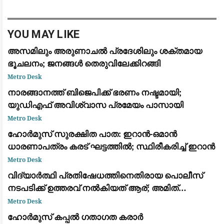
സ്ഥാപനങ്ങളുടെ സ്വത്ത് കേന്ദ്രസർക്കാർ
കണ്ടുകെട
YOU MAY LIKE
അസമിലും അരുണാചൽ പ്രദേശിലും ശക്തമായ
ഭൂചലനം; ജനങ്ങൾ തെരുവിലേക്കിറങ്ങി
Metro Desk
നാരങ്ങാനത്ത് ബിജെപിക്ക് ഭരണം നഷ്ടമായി;
യുഡിഎഫ് അവിശ്വാസ പ്രമേയം പാസായി
Metro Desk
ഹോർമുസ് സുരക്ഷിത പാത: ഇറാൻ-ഒമാൻ
ധാരണാപത്രം കരട് ഘട്ടത്തിൽ; സ്ഥിരീകരിച്ച് ഇറാൻ
Metro Desk
വിദ്യാർത്ഥി പ്രതിഷേധത്തിനെതിരായ പൊലീസ്
നടപടിക്ക് ഉത്തരവ് നൽകിയത് ആര്; അമിത്
ഷായ്‌ക്കെതിരെ കെ. സി. വേണുഗോപാൽ
Metro Desk
ഹോർമുസ് കപ്പൽ ഗതാഗത കരാർ