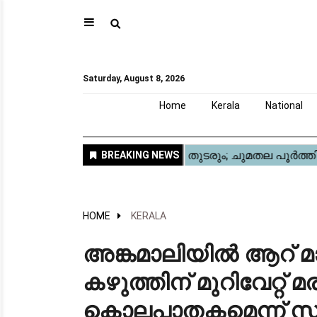
⚲
Home
Kerala
National
Gulf
World
Sports
Movies
Health
Automobile
Travel
Education
Novel
Business
Technology
Webstory
Saturday, August 8, 2026
Home
Kerala
National
HOME
KERALA
അങ്കമാലിയിൽ ആറ് മാ
കഴുത്തിന് മുറിവേറ്റ് 
കൊലപാതകമെന്ന് 