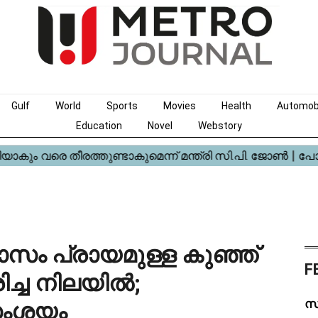
Gulf
World
Sports
Movies
Health
Automob
Education
Novel
Webstory
സം പ്രായമുള്ള കുഞ്ഞ്
F
മരിച്ച നിലയിൽ;
സ
സംശയം