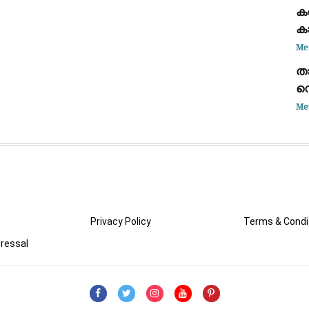
കട
ക
ഭാ
ക
കണ
Me
താ
വെ
അ
Me
കൊ
Privacy Policy
Terms & Condi
ressal