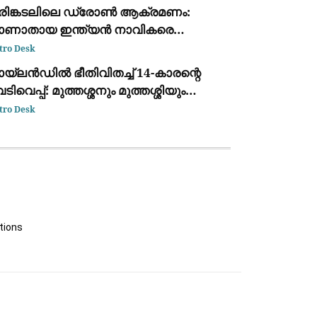
ക്കുന്ന ദൃശ്യം പുറത്ത്: സഹോദരനും
രിങ്കടലിലെ ഡ്രോൺ ആക്രമണം:
ര്യയും കസ്റ്റഡിയിൽ
ാണാതായ ഇന്ത്യൻ നാവികരെ
്ടെത്താനായില്ലെന്ന് കേന്ദ്ര സർക്കാർ
tro Desk
യ്‌ലൻഡിൽ ഭീതിവിതച്ച് 14-കാരന്റെ
ടിവെപ്പ്: മുത്തശ്ശനും മുത്തശ്ശിയും
ധ്യാപകരും അടക്കം 7 പേർ
tro Desk
ല്ലപ്പെട്ടു
tions