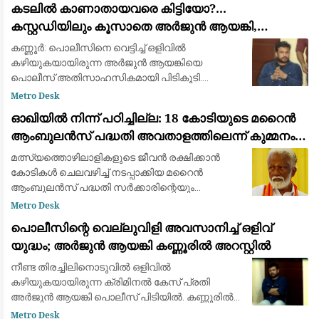
കടലില്‍ കാണാതായവരെ കിട്ടിയോ?...
കസ്റ്റഡിയിലും കൂസാതെ അർജുൻ ആയങ്കി,
സർക്കാറിനെതിരെ പരിഹാസം
കണ്ണൂർ: പൊലീസിനെ വെട്ടിച്ച് ഒളിവിൽ
കഴിയുകയായിരുന്ന അർജുൻ ആയങ്കിയെ
പൊലീസ് അതിസാഹസികമായി പിടികൂടി.
കണ്ണൂരിലെ ഒരു വനിത അഭിഭാഷകയുടെ ഫ്ലാറ്റിൽ
Metro Desk
നിന്നാണ് ഞായറാഴ്ച പുലർച്ചെയോടെ ഇയാളെ
ഓഖിയിൽ നിന്ന് പഠിച്ചില്ല: 18 കോടിയുടെ മറൈൻ
അറസ്റ്റ് ചെയ്തത്. പൊലീസി
ആംബുലൻസ് പദ്ധതി അവതാളത്തിലെന്ന് കുമ്മനം
രാജശേഖരൻ
മത്സ്യത്തൊഴിലാളികളുടെ ജീവൻ രക്ഷിക്കാൻ
കോടികൾ ചെലവഴിച്ച് നടപ്പാക്കിയ മറൈൻ
ആംബുലൻസ് പദ്ധതി സർക്കാരിന്റെയും
ഉദ്യോഗസ്ഥരുടെയും അനാസ്ഥ മൂലം
Metro Desk
പരാജയപ്പെട്ടെന്ന് ബിജെപി ദേശീയ നിർവാഹക
പൊലീസിന്റെ വെല്ലുവിളി അവസാനിച്ച് ഒളിവ്
സമിതി അംഗം കുമ്മനം രാജശേഖര
യുദ്ധം; അർജുൻ ആയങ്കി കണ്ണൂരിൽ അറസ്റ്റിൽ
നീണ്ട തിരച്ചിലിനൊടുവിൽ ഒളിവില്‍
കഴിയുകയായിരുന്ന ക്രിമിനല്‍ കേസ് പ്രതി
അര്‍ജുന്‍ ആയങ്കി പൊലീസ് പിടിയിൽ. കണ്ണൂരിൽ
നിന്നാണ് പൊലീസ് ആയങ്കിയെ
Metro Desk