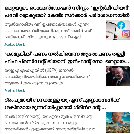
കസ്റ്റഡിയിലെടുത്തത്. പുലർച്ചെ രണ്ടരയോടെ
മെറ്റയുടെ റെക്കമൻഡേഷൻ സിസ്റ്റം: 'ഇന്റർമീഡിയറി'
ഡിഐജിയുടെ നേതൃത്വത്
പദവി റദ്ദാകുമോ? കേന്ദ്ര സർക്കാർ പരിശോധനയിൽ
ആൽഗോരിതം വഴി ഉപയോക്താക്കൾ എന്തു
കാണണമെന്ന് തീരുമാനിക്കുന്നത് 'പബ്ലിഷർ'
പങ്കിലേക്ക് വഴിമാറുന്നുണ്ടോ എന്ന് ഐടി
മന്ത്രാലയം വിലയിരുത്തുന്നു
Metro Desk
​‘കാമുകിക്ക്’ പണം നൽകിയെന്ന ആരോപണം തള്ളി
ഫിഫ പ്രസിഡന്റ് ജിയാനി ഇൻഫാന്റിനോ; തെറ്റായ
പ്രചാരണമെന്ന് പ്രതികരണം
യുഇഎഎഫ്‌എയിൽ (UEFA) ജനറൽ
സെക്രട്ടറിയായിരിക്കെ തന്റെ കാമുകിയെന്ന്
ആരോപിക്കപ്പെടുന്ന യുവതിക്ക്
ഓർഗനൈസേഷന്റെ പണം നൽകി
Metro Desk
ഒഴിവാക്കിയെന്ന ആരോപണങ്ങൾ പൂർണ്ണമായും
ട്രംപുമായി ബന്ധമുള്ള യു.എസ് എണ്ണക്കമ്പനിക്ക്
തള്ളി ഫിഫ പ്രസിഡന്റ് ജിയാനി ഇൻഫാന്റിനോ.
ശക്തമായ മുന്നറിയിപ്പുമായി ഗ്രീൻലാന്റ്;
ബ്രിട്ട
അനുമതിയില്ലാതെ ഡ്രില്ലിംഗ് ഉപകരണങ്ങൾ
നുക്ക് (ഗ്രീൻലാന്റ്): യു.എസ് മുൻ പ്രസിഡന്റ്
എത്തിച്ചതിൽ അമർഷം
ഡൊണാൾഡ് ട്രംപുമായി ബന്ധമുള്ള
അമേരിക്കൻ എണ്ണക്കമ്പനി അനുമതിയില്ലാതെ