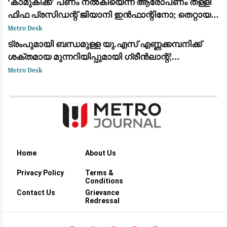
​‘കാമുകിക്ക്’ പണം നൽകിയെന്ന ആരോപണം തള്ളി
ഫിഫ പ്രസിഡന്റ് ജിയാനി ഇൻഫാന്റിനോ; തെറ്റായ
പ്രചാരണമെന്ന് പ്രതികരണം
Metro Desk
ട്രംപുമായി ബന്ധമുള്ള യു.എസ് എണ്ണക്കമ്പനിക്ക്
ശക്തമായ മുന്നറിയിപ്പുമായി ഗ്രീൻലാന്റ്;
അനുമതിയില്ലാതെ ഡ്രില്ലിംഗ് ഉപകരണങ്ങൾ
Metro Desk
എത്തിച്ചതിൽ അമർഷം
Home
About Us
Privacy Policy
Terms &
Conditions
Contact Us
Grievance
Redressal