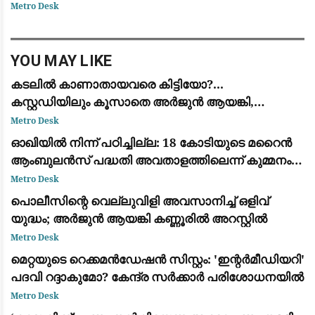
ഖനന സാമഗ്രികൾ കരയിലെത്തിച്ച സംഭവത്തിൽ
Metro Desk
കടുത്ത മുന്നറിയിപ്പുമായി ഗ്രീൻലാന്റ് സർക്കാർ.
കിഴക
YOU MAY LIKE
കടലില്‍ കാണാതായവരെ കിട്ടിയോ?...
കസ്റ്റഡിയിലും കൂസാതെ അർജുൻ ആയങ്കി,
സർക്കാറിനെതിരെ പരിഹാസം
Metro Desk
ഓഖിയിൽ നിന്ന് പഠിച്ചില്ല: 18 കോടിയുടെ മറൈൻ
ആംബുലൻസ് പദ്ധതി അവതാളത്തിലെന്ന് കുമ്മനം
രാജശേഖരൻ
Metro Desk
പൊലീസിന്റെ വെല്ലുവിളി അവസാനിച്ച് ഒളിവ്
യുദ്ധം; അർജുൻ ആയങ്കി കണ്ണൂരിൽ അറസ്റ്റിൽ
Metro Desk
മെറ്റയുടെ റെക്കമൻഡേഷൻ സിസ്റ്റം: 'ഇന്റർമീഡിയറി'
പദവി റദ്ദാകുമോ? കേന്ദ്ര സർക്കാർ പരിശോധനയിൽ
Metro Desk