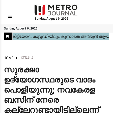
Sunday, August 9, 2026
GO
Sunday, August 9, 2026
Home
Kerala
National
Gulf
World
Sports
Movies
Health
Automobile
Travel
Education
Novel
Business
Technology
Webstory
HOME
KERALA
സുരക്ഷാ
ഉദ്യോഗസ്ഥരുടെ വാദം
പൊളിയുന്നു; നവകേരള
ബസിന് നേരെ
കല്ലേറുണ്ടായിട്ടില്ലെന്ന്