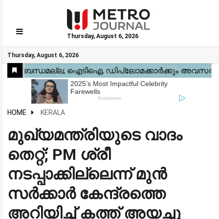
Thursday, August 6, 2026
GO
Thursday, August 6, 2026
Home
Kerala
National
Gulf
World
Sports
Movies
Health
Automobile
Travel
Education
Novel
Business
Technology
Webstory
HOME
KERALA
മുഖ്യമന്ത്രിയുടെ വാദം
തെറ്റ്; PM ശ്രീ
നടപ്പാക്കില്ലെന്ന് മുൻ
സർക്കാർ കേന്ദ്രത്തെ
അറിയിച്ച് കത്ത് അയച്ചു