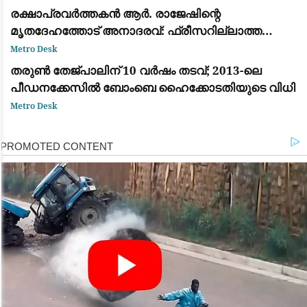
രക്ഷാപ്രവർത്തകൻ ആർ. രാജേഷിന്റെ
മൃതദേഹത്തോട് അനാദരവ്: ഫ്രീസറില്ലാത്ത
ആംബുലൻസിൽ കൊണ്ടുപോയത് ചാവക്കാട് വരെ;
Metro Desk
ഒടുവിൽ വാഹനം മാറ്റി
തരുൺ തേജ്പാലിന് 10 വർഷം തടവ്; 2013-ലെ
പീഡനക്കേസിൽ ബോംബെ ഹൈക്കോടതിയുടെ വിധി
Metro Desk