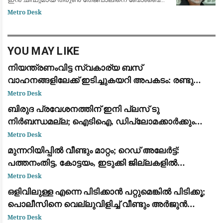
ഹൈക്കോടതി കുറ്റക്കാരനായി കണ്ടെത്തി 10
Metro Desk
വർഷത്തെ തടവുശിക്ഷയ്ക്ക് വിധിച്ചു. തേജ്പാലിനെ
വെറുതെവിട്
YOU MAY LIKE
നിയന്ത്രണംവിട്ട സ്വകാര്യ ബസ്
വാഹനങ്ങളിലേക്ക് ഇടിച്ചുകയറി അപകടം: രണ്ടു
മരണം, എട്ട് പേർക്ക് പരിക്ക്
Metro Desk
ബിരുദ പ്രവേശനത്തിന് ഇനി പ്ലസ് ടു
നിർബന്ധമല്ല; ഐടിഐ, ഡിപ്ലോമക്കാർക്കും
അവസരം നൽകി ഉന്നത വിദ്യാഭ്യാസ വകുപ്പ്
Metro Desk
ഉത്തരവിറക്കി
മുന്നറിയിപ്പില്‍ വീണ്ടും മാറ്റം; റെഡ് അലേർട്ട്:
പത്തനംതിട്ട, കോട്ടയം, ഇടുക്കി ജില്ലകളില്‍
അതിതീവ്രമാകും
Metro Desk
ഒളിവിലുള്ള എന്നെ പിടിക്കാൻ പറ്റുമെങ്കിൽ പിടിക്കൂ;
പൊലീസിനെ വെല്ലുവിളിച്ച് വീണ്ടും അർജുൻ
ആയങ്കി
Metro Desk