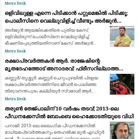
നല്‍കിയിരിക്കുന്നത്. പത്തനംതിട്ട, കോട്ടയം, ഇടുക്കി
Metro Desk
ജില്ലകളിലാണ
ഒളിവിലുള്ള എന്നെ പിടിക്കാൻ പറ്റുമെങ്കിൽ പിടിക്കൂ;
പൊലീസിനെ വെല്ലുവിളിച്ച് വീണ്ടും അർജുൻ
ആയങ്കി
അർജുൻ ആയങ്കിക്കെതിരെ പുതിയ കേസ്.
ഒളിവിലിരുന്ന് പൊലീസിനെ വെല്ലുവിളിച്ച്
ഭീഷണിപ്പെടുത്തിയതിനാണ് കേസ്. അർജുൻ
ആയ്യങ്കിക്കെതിരെ ഊന്നുകൽ പൊലീസ്
Metro Desk
കേസെടുത്തു. ഊന്നുകൽ CI യെ
രക്ഷാപ്രവർത്തകൻ ആർ. രാജേഷിന്റെ
ഭീഷണിപ്പെടുത്തിയതിലാണ് നടപടി. നേരത്
മൃതദേഹത്തോട് അനാദരവ്: ഫ്രീസറില്ലാത്ത
ആംബുലൻസിൽ കൊണ്ടുപോയത് ചാവക്കാട് വരെ;
കണ്ണൂർ/തൃശ്ശൂർ: കണ്ണൂർ ചെറുപുഴയിൽ പ്രളയ
ഒടുവിൽ വാഹനം മാറ്റി
രക്ഷാപ്രവർത്തനത്തിനിടെ ജീവൻ പൊലിഞ്ഞ
തിരുവനന്തപുരം കല്ലിയൂർ സ്വദേശി ആർ.
രാജേഷിന്റെ (36) ഭൗതികദേഹത്തോട്
Metro Desk
അധികൃതരുടെ ഗുരുതര അനാദരവ്. പരിയാരം
തരുൺ തേജ്പാലിന് 10 വർഷം തടവ്; 2013-ലെ
ഗവ. മെഡിക്കൽ കോളേജ് ആശ
പീഡനക്കേസിൽ ബോംബെ ഹൈക്കോടതിയുടെ വിധി
പനാജി: 2013-ലെ ലൈംഗിക പീഡനക്കേസിൽ
മാധ്യമപ്രവർത്തകനും തെഹൽക്ക മുൻ എഡിറ്റർ
ഇൻ ചീഫുമായ തരുൺ തേജ്പാലിനെ ബോംബെ