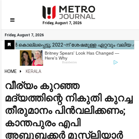
Friday, August 7, 2026
GO
Friday, August 7, 2026
Home
Kerala
National
Gulf
World
Sports
Movies
Health
Automobile
Travel
Education
Novel
Business
Technology
Webstory
HOME
KERALA
വീര്യം കുറഞ്ഞ
മദ്യത്തിന്റെ നികുതി കുറച്ച
തീരുമാനം പിന്‍വലിക്കണം;
കാന്തപുരം എപി
അബൂബക്കര്‍ മുസ്ലിയാര്‍