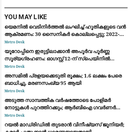
ആർ.ബ
YOU MAY LIKE
യെമനിൽ വെടിനിർത്തൽ ലംഘിച്ച് ഹൂതികളുടെ വൻ
ആക്രമണം: 30 സൈനികർ കൊല്ലപ്പെട്ടു; 2022-ന്
ശേഷമുള്ള ഏറ്റവും വലിയ ഏറ്റുമുട്ടൽ
Metro Desk
യൂറോപ്പിനെ ഇരുട്ടിലാക്കാൻ അപൂർവ പൂർണ്ണ
സൂര്യഗ്രഹണം: ഓഗസ്റ്റ് 12-ന് സ്പെയിനിൽ
പ്രകൃതിയുടെ വിസ്മയക്കാഴ്ച
Metro Desk
അസമിൽ പ്രളയക്കെടുതി രൂക്ഷം; 1.6 ലക്ഷം പേരെ
ബാധിച്ചു, മരണസംഖ്യ 95 ആയി
Metro Desk
അടുത്ത സാമ്പത്തിക വർഷത്തോടെ പോളിമർ
നോട്ടുകൾ പുറത്തിറക്കും; ആർബിഐ ഗവർണർ
സഞ്ജയ് മൽഹോത്ര
Metro Desk
റയൽ മാഡ്രിഡിൽ തുടരാൻ വിനീഷ്യസ് ജൂനിയർ;
കരാർ പുതുക്കാൻ ധാരണയായതായി