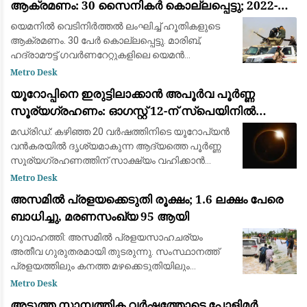
ആക്രമണം: 30 സൈനികർ കൊല്ലപ്പെട്ടു; 2022-ന്
ശേഷമുള്ള ഏറ്റവും വലിയ ഏറ്റുമുട്ടൽ
യെമനിൽ വെടിനിർത്തൽ ലംഘിച്ച് ഹൂതികളുടെ
ആക്രമണം. 30 പേർ കൊല്ലപ്പെട്ടു. മാരിബ്,
ഹദ്രാമൗട്ട് ഗവർണറേറ്റുകളിലെ യെമൻ
എമർജൻസി ഫോഴ്‌സ് ക്യാമ്പുകൾക്ക്
Metro Desk
നേരെയായിരുന്നു ആക്രമണം. 2022ന് ശേഷമുള്ള
യൂറോപ്പിനെ ഇരുട്ടിലാക്കാൻ അപൂർവ പൂർണ്ണ
വലിയ ആക്രമണമാണിത്
സൂര്യഗ്രഹണം: ഓഗസ്റ്റ് 12-ന് സ്പെയിനിൽ
പ്രകൃതിയുടെ വിസ്മയക്കാഴ്ച
മഡ്രിഡ്: കഴിഞ്ഞ 20 വർഷത്തിനിടെ യൂറോപ്യൻ
വൻകരയിൽ ദൃശ്യമാകുന്ന ആദ്യത്തെ പൂർണ്ണ
സൂര്യഗ്രഹണത്തിന് സാക്ഷ്യം വഹിക്കാൻ
ഒരുങ്ങി ശാസ്ത്രലോകവും ആകാശപ്രേമികളും.
Metro Desk
ഓഗസ്റ്റ് 12-നാണ് ചന്ദ്രൻ സൂര്യനെ പൂർണ്ണമായി
അസമിൽ പ്രളയക്കെടുതി രൂക്ഷം; 1.6 ലക്ഷം പേരെ
മറയ്ക
ബാധിച്ചു, മരണസംഖ്യ 95 ആയി
ഗുവാഹത്തി: അസമിൽ പ്രളയസാഹചര്യം
അതീവ ഗുരുതരമായി തുടരുന്നു. സംസ്ഥാനത്ത്
പ്രളയത്തിലും കനത്ത മഴക്കെടുതിയിലും
മരിച്ചവരുടെ എണ്ണം 95 ആയി ഉയർന്നു. 14
Metro Desk
ജില്ലകളിലായി 1.6 ലക്ഷത്തിലധികം (1,60,000)
അടുത്ത സാമ്പത്തിക വർഷത്തോടെ പോളിമർ