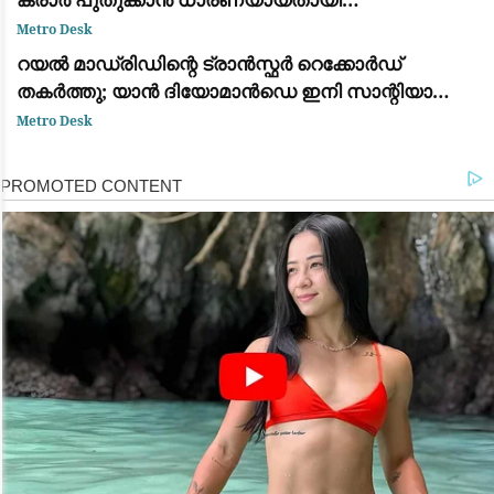
ഫാബ്രിസിയോ റൊമാനോയും ദ അത്‌ലറ്റിക്കും
Metro Desk
റയൽ മാഡ്രിഡിന്റെ ട്രാൻസ്ഫർ റെക്കോർഡ്
തകർത്തു; യാൻ ദിയോമാൻഡെ ഇനി സാന്റിയാഗോ
ബെർണബ്യൂവിൽ
Metro Desk