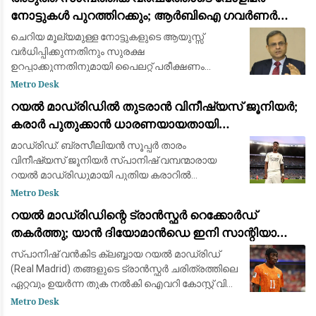
ആളുകളെയാണ് വെള്
നോട്ടുകൾ പുറത്തിറക്കും; ആർബിഐ ഗവർണർ
സഞ്ജയ് മൽഹോത്ര
ചെറിയ മൂല്യമുള്ള നോട്ടുകളുടെ ആയുസ്സ്
വർധിപ്പിക്കുന്നതിനും സുരക്ഷ
ഉറപ്പാക്കുന്നതിനുമായി പൈലറ്റ് പരീക്ഷണം
പുരോഗമിക്കുന്നു.
Metro Desk
റയൽ മാഡ്രിഡിൽ തുടരാൻ വിനീഷ്യസ് ജൂനിയർ;
കരാർ പുതുക്കാൻ ധാരണയായതായി
ഫാബ്രിസിയോ റൊമാനോയും ദ അത്‌ലറ്റിക്കും
മാഡ്രിഡ്: ബ്രസീലിയൻ സൂപ്പർ താരം
വിനീഷ്യസ് ജൂനിയർ സ്പാനിഷ് വമ്പന്മാരായ
റയൽ മാഡ്രിഡുമായി പുതിയ കരാറിൽ
ഒപ്പുവെക്കാൻ ഒരുങ്ങുന്നു. പ്രമുഖ ട്രാൻസ്ഫർ
Metro Desk
മാധ്യമപ്രവർത്തകൻ ഫാബ്രിസിയോ
റയൽ മാഡ്രിഡിന്റെ ട്രാൻസ്ഫർ റെക്കോർഡ്
റൊമാനോയും 'ദ അത്‌ലറ്റികു'മാണ
തകർത്തു; യാൻ ദിയോമാൻഡെ ഇനി സാന്റിയാഗോ
ബെർണബ്യൂവിൽ
സ്പാനിഷ് വൻകിട ക്ലബ്ബായ റയൽ മാഡ്രിഡ്
(Real Madrid) തങ്ങളുടെ ട്രാൻസ്ഫർ ചരിത്രത്തിലെ
ഏറ്റവും ഉയർന്ന തുക നൽകി ഐവറി കോസ്റ്റ് വിങ്
ഫോർവേഡ് യാൻ ദിയോമാൻഡെയെ (Yan
Metro Desk
Diomandé) സ്വന്തമാക്കി. ജർമ്മൻ ക്ലബ്ബായ