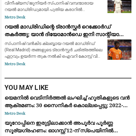
വിനീഷ്യസ് ജൂനിയർ സ്പാനിഷ് വമ്പന്മാരായ
റയൽ മാഡ്രിഡുമായി പുതിയ കരാറിൽ
ഒപ്പുവെക്കാൻ ഒരുങ്ങുന്നു. പ്രമുഖ ട്രാൻസ്ഫർ
Metro Desk
മാധ്യമപ്രവർത്തകൻ ഫാബ്രിസിയോ
റയൽ മാഡ്രിഡിന്റെ ട്രാൻസ്ഫർ റെക്കോർഡ്
റൊമാനോയും 'ദ അത്‌ലറ്റികു'മാണ
തകർത്തു; യാൻ ദിയോമാൻഡെ ഇനി സാന്റിയാഗോ
ബെർണബ്യൂവിൽ
സ്പാനിഷ് വൻകിട ക്ലബ്ബായ റയൽ മാഡ്രിഡ്
(Real Madrid) തങ്ങളുടെ ട്രാൻസ്ഫർ ചരിത്രത്തിലെ
ഏറ്റവും ഉയർന്ന തുക നൽകി ഐവറി കോസ്റ്റ് വിങ്
ഫോർവേഡ് യാൻ ദിയോമാൻഡെയെ (Yan
Metro Desk
Diomandé) സ്വന്തമാക്കി. ജർമ്മൻ ക്ലബ്ബായ
ആർ.ബ
YOU MAY LIKE
യെമനിൽ വെടിനിർത്തൽ ലംഘിച്ച് ഹൂതികളുടെ വൻ
ആക്രമണം: 30 സൈനികർ കൊല്ലപ്പെട്ടു; 2022-ന്
ശേഷമുള്ള ഏറ്റവും വലിയ ഏറ്റുമുട്ടൽ
Metro Desk
യൂറോപ്പിനെ ഇരുട്ടിലാക്കാൻ അപൂർവ പൂർണ്ണ
സൂര്യഗ്രഹണം: ഓഗസ്റ്റ് 12-ന് സ്പെയിനിൽ