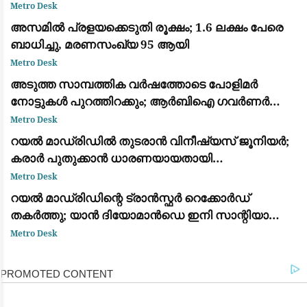
പ്രകൃതിയുടെ വിസ്മയക്കാഴ്ച
Metro Desk
അസമിൽ പ്രളയക്കെടുതി രൂക്ഷം; 1.6 ലക്ഷം പേരെ
ബാധിച്ചു, മരണസംഖ്യ 95 ആയി
Metro Desk
അടുത്ത സാമ്പത്തിക വർഷത്തോടെ പോളിമർ
നോട്ടുകൾ പുറത്തിറക്കും; ആർബിഐ ഗവർണർ
സഞ്ജയ് മൽഹോത്ര
Metro Desk
റയൽ മാഡ്രിഡിൽ തുടരാൻ വിനീഷ്യസ് ജൂനിയർ;
കരാർ പുതുക്കാൻ ധാരണയായതായി
ഫാബ്രിസിയോ റൊമാനോയും ദ അത്‌ലറ്റിക്കും
Metro Desk
റയൽ മാഡ്രിഡിന്റെ ട്രാൻസ്ഫർ റെക്കോർഡ്
തകർത്തു; യാൻ ദിയോമാൻഡെ ഇനി സാന്റിയാഗോ
ബെർണബ്യൂവിൽ
Metro Desk