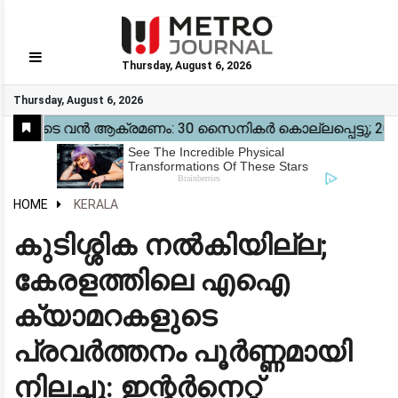
Thursday, August 6, 2026
GO
Thursday, August 6, 2026
Home
Kerala
National
Gulf
World
Sports
Movies
Health
Automobile
Travel
Education
Novel
Business
Technology
Webstory
HOME
KERALA
കുടിശ്ശിക നൽകിയില്ല;
കേരളത്തിലെ എഐ
ക്യാമറകളുടെ
പ്രവർത്തനം പൂർണ്ണമായി
നിലച്ചു: ഇന്റർനെറ്റ്