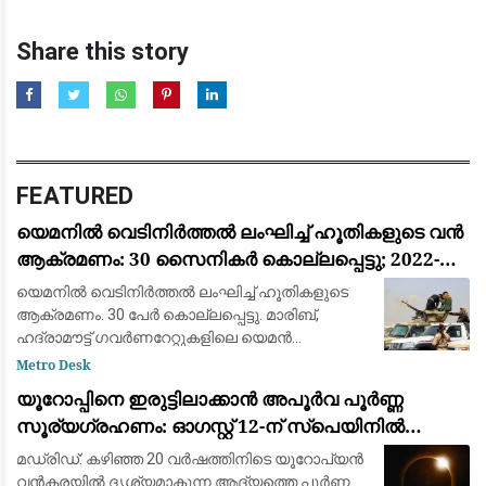
Share this story
FEATURED
യെമനിൽ വെടിനിർത്തൽ ലംഘിച്ച് ഹൂതികളുടെ വൻ
ആക്രമണം: 30 സൈനികർ കൊല്ലപ്പെട്ടു; 2022-ന്
ശേഷമുള്ള ഏറ്റവും വലിയ ഏറ്റുമുട്ടൽ
യെമനിൽ വെടിനിർത്തൽ ലംഘിച്ച് ഹൂതികളുടെ
ആക്രമണം. 30 പേർ കൊല്ലപ്പെട്ടു. മാരിബ്,
ഹദ്രാമൗട്ട് ഗവർണറേറ്റുകളിലെ യെമൻ
എമർജൻസി ഫോഴ്‌സ് ക്യാമ്പുകൾക്ക്
Metro Desk
നേരെയായിരുന്നു ആക്രമണം. 2022ന് ശേഷമുള്ള
യൂറോപ്പിനെ ഇരുട്ടിലാക്കാൻ അപൂർവ പൂർണ്ണ
വലിയ ആക്രമണമാണിത്
സൂര്യഗ്രഹണം: ഓഗസ്റ്റ് 12-ന് സ്പെയിനിൽ
പ്രകൃതിയുടെ വിസ്മയക്കാഴ്ച
മഡ്രിഡ്: കഴിഞ്ഞ 20 വർഷത്തിനിടെ യൂറോപ്യൻ
വൻകരയിൽ ദൃശ്യമാകുന്ന ആദ്യത്തെ പൂർണ്ണ