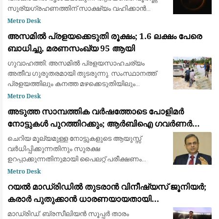
സൂര്യഗ്രഹണത്തിന് സാക്ഷ്യം വഹിക്കാൻ
ഒരുങ്ങി ശാസ്ത്രലോകവും ആകാശപ്രേമികളും.
Metro Desk
ഓഗസ്റ്റ് 12-നാണ് ചന്ദ്രൻ സൂര്യനെ പൂർണ്ണമായി
അസമിൽ പ്രളയക്കെടുതി രൂക്ഷം; 1.6 ലക്ഷം പേരെ
മറയ്ക
ബാധിച്ചു, മരണസംഖ്യ 95 ആയി
ഗുവാഹത്തി: അസമിൽ പ്രളയസാഹചര്യം
അതീവ ഗുരുതരമായി തുടരുന്നു. സംസ്ഥാനത്ത്
പ്രളയത്തിലും കനത്ത മഴക്കെടുതിയിലും
മരിച്ചവരുടെ എണ്ണം 95 ആയി ഉയർന്നു. 14
Metro Desk
ജില്ലകളിലായി 1.6 ലക്ഷത്തിലധികം (1,60,000)
അടുത്ത സാമ്പത്തിക വർഷത്തോടെ പോളിമർ
ആളുകളെയാണ് വെള്
നോട്ടുകൾ പുറത്തിറക്കും; ആർബിഐ ഗവർണർ
സഞ്ജയ് മൽഹോത്ര
ചെറിയ മൂല്യമുള്ള നോട്ടുകളുടെ ആയുസ്സ്
വർധിപ്പിക്കുന്നതിനും സുരക്ഷ
ഉറപ്പാക്കുന്നതിനുമായി പൈലറ്റ് പരീക്ഷണം
പുരോഗമിക്കുന്നു.
Metro Desk
റയൽ മാഡ്രിഡിൽ തുടരാൻ വിനീഷ്യസ് ജൂനിയർ;
കരാർ പുതുക്കാൻ ധാരണയായതായി
ഫാബ്രിസിയോ റൊമാനോയും ദ അത്‌ലറ്റിക്കും
മാഡ്രിഡ്: ബ്രസീലിയൻ സൂപ്പർ താരം