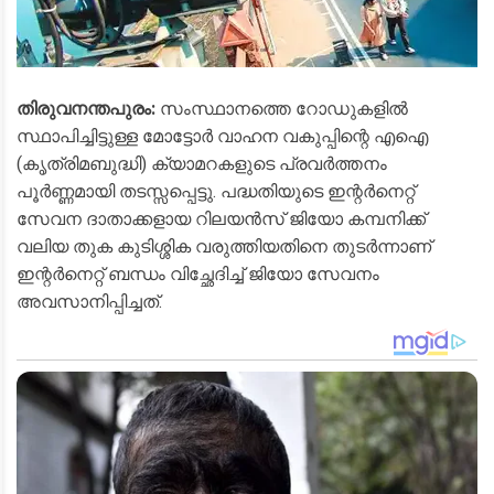
തിരുവനന്തപുരം:
സംസ്ഥാനത്തെ റോഡുകളിൽ
സ്ഥാപിച്ചിട്ടുള്ള മോട്ടോർ വാഹന വകുപ്പിന്റെ എഐ
(കൃത്രിമബുദ്ധി) ക്യാമറകളുടെ പ്രവർത്തനം
പൂർണ്ണമായി തടസ്സപ്പെട്ടു. പദ്ധതിയുടെ ഇന്റർനെറ്റ്
സേവന ദാതാക്കളായ റിലയൻസ് ജിയോ കമ്പനിക്ക്
വലിയ തുക കുടിശ്ശിക വരുത്തിയതിനെ തുടർന്നാണ്
ഇന്റർനെറ്റ് ബന്ധം വിച്ഛേദിച്ച് ജിയോ സേവനം
അവസാനിപ്പിച്ചത്.