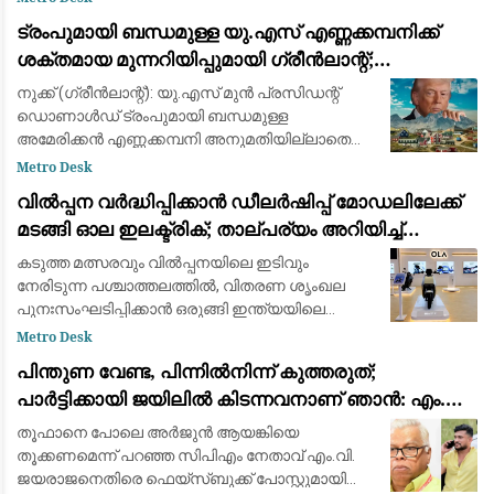
ഒഴിവാക്കിയെന്ന ആരോപണങ്ങൾ പൂർണ്ണമായും
ട്രംപുമായി ബന്ധമുള്ള യു.എസ് എണ്ണക്കമ്പനിക്ക്
തള്ളി ഫിഫ പ്രസിഡന്റ് ജിയാനി ഇൻഫാന്റിനോ.
ശക്തമായ മുന്നറിയിപ്പുമായി ഗ്രീൻലാന്റ്;
ബ്രിട്ട
അനുമതിയില്ലാതെ ഡ്രില്ലിംഗ് ഉപകരണങ്ങൾ
നുക്ക് (ഗ്രീൻലാന്റ്): യു.എസ് മുൻ പ്രസിഡന്റ്
എത്തിച്ചതിൽ അമർഷം
ഡൊണാൾഡ് ട്രംപുമായി ബന്ധമുള്ള
അമേരിക്കൻ എണ്ണക്കമ്പനി അനുമതിയില്ലാതെ
ഖനന സാമഗ്രികൾ കരയിലെത്തിച്ച സംഭവത്തിൽ
Metro Desk
കടുത്ത മുന്നറിയിപ്പുമായി ഗ്രീൻലാന്റ് സർക്കാർ.
വിൽപ്പന വർദ്ധിപ്പിക്കാൻ ഡീലർഷിപ്പ് മോഡലിലേക്ക്
കിഴക
മടങ്ങി ഓല ഇലക്ട്രിക്; താല്പര്യം അറിയിച്ച്
ആയിരത്തോളം പേർ
കടുത്ത മത്സരവും വിൽപ്പനയിലെ ഇടിവും
നേരിടുന്ന പശ്ചാത്തലത്തിൽ, വിതരണ ശൃംഖല
പുനഃസംഘടിപ്പിക്കാൻ ഒരുങ്ങി ഇന്ത്യയിലെ
മുൻനിര ഇലക്ട്രിക് ഇരുചക്ര വാഹന
Metro Desk
നിർമ്മാതാക്കളായ ഓല ഇലക്ട്രിക് (Ola Electric).
പിന്തുണ വേണ്ട, പിന്നിൽനിന്ന് കുത്തരുത്;
ഇതുവരെ കമ്പ
പാർട്ടിക്കായി ജയിലിൽ കിടന്നവനാണ് ഞാൻ: എം.വി.
ജയരാജന് മറുപടിയുമായി അർജുൻ ആയങ്കി
തൂഫാനെ പോലെ അര്‍ജുന്‍ ആയങ്കിയെ
തൂക്കണമെന്ന് പറഞ്ഞ സിപിഎം നേതാവ് എം.വി.
ജയരാജനെതിരെ ഫെയ്സ്ബുക്ക് പോസ്റ്റുമായി