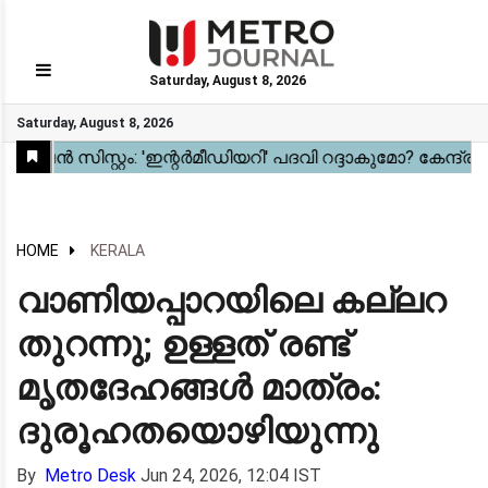
Saturday, August 8, 2026
GO
Saturday, August 8, 2026
Home
Kerala
National
Gulf
World
Sports
Movies
Health
Automobile
Travel
Education
Novel
Business
Technology
Webstory
HOME
KERALA
വാണിയപ്പാറയിലെ കല്ലറ
തുറന്നു; ഉള്ളത് രണ്ട്
മൃതദേഹങ്ങൾ മാത്രം:
ദുരൂഹതയൊഴിയുന്നു
By
Metro Desk
Jun 24, 2026, 12:04 IST