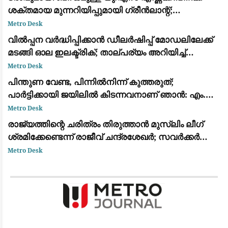
ശക്തമായ മുന്നറിയിപ്പുമായി ഗ്രീൻലാന്റ്;
അനുമതിയില്ലാതെ ഡ്രില്ലിംഗ് ഉപകരണങ്ങൾ
Metro Desk
എത്തിച്ചതിൽ അമർഷം
വിൽപ്പന വർദ്ധിപ്പിക്കാൻ ഡീലർഷിപ്പ് മോഡലിലേക്ക്
മടങ്ങി ഓല ഇലക്ട്രിക്; താല്പര്യം അറിയിച്ച്
ആയിരത്തോളം പേർ
Metro Desk
പിന്തുണ വേണ്ട, പിന്നിൽനിന്ന് കുത്തരുത്;
പാർട്ടിക്കായി ജയിലിൽ കിടന്നവനാണ് ഞാൻ: എം.വി.
ജയരാജന് മറുപടിയുമായി അർജുൻ ആയങ്കി
Metro Desk
രാജ്യത്തിന്റെ ചരിത്രം തിരുത്താൻ മുസ്ലിം ലീഗ്
ശ്രമിക്കേണ്ടെന്ന് രാജീവ് ചന്ദ്രശേഖർ; സവർക്കർ
ചോദ്യ വിവാദത്തിൽ ശക്തമായ പ്രതികരണം
Metro Desk