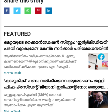
Share this story
FEATURED
മെറ്റയുടെ റെക്കമൻഡേഷൻ സിസ്റ്റം: 'ഇന്റർമീഡിയറി'
പദവി റദ്ദാകുമോ? കേന്ദ്ര സർക്കാർ പരിശോധനയിൽ
ആൽഗോരിതം വഴി ഉപയോക്താക്കൾ എന്തു
കാണണമെന്ന് തീരുമാനിക്കുന്നത് 'പബ്ലിഷർ'
പങ്കിലേക്ക് വഴിമാറുന്നുണ്ടോ എന്ന് ഐടി
മന്ത്രാലയം വിലയിരുത്തുന്നു
Metro Desk
​‘കാമുകിക്ക്’ പണം നൽകിയെന്ന ആരോപണം തള്ളി
ഫിഫ പ്രസിഡന്റ് ജിയാനി ഇൻഫാന്റിനോ; തെറ്റായ
പ്രചാരണമെന്ന് പ്രതികരണം
യുഇഎഎഫ്‌എയിൽ (UEFA) ജനറൽ
സെക്രട്ടറിയായിരിക്കെ തന്റെ കാമുകിയെന്ന്
ആരോപിക്കപ്പെടുന്ന യുവതിക്ക്
ഓർഗനൈസേഷന്റെ പണം നൽകി
Metro Desk