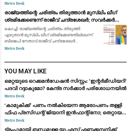
അര്‍ജുന്‍ ആയങ്കി. തനിക്ക് അയിത്തം
Metro Desk
കൽപ്പിക്കുന്നതിനും തള്ളിപ്പറയുന്നതിനും മുൻപ്
രാജ്യത്തിന്റെ ചരിത്രം തിരുത്താൻ മുസ്ലിം ലീഗ്
താനീ പ്രസ്
ശ്രമിക്കേണ്ടെന്ന് രാജീവ് ചന്ദ്രശേഖർ; സവർക്കർ
ചോദ്യ വിവാദത്തിൽ ശക്തമായ പ്രതികരണം
കൊച്ചി: രാജ്യത്തിന്റെ ചരിത്രം തിരുത്തി
എഴുതാൻ മുസ്ലിം ലീഗ് ശ്രമിക്കേണ്ടതില്ലെന്ന്
ബിജെപി നേതാവ് രാജീവ് ചന്ദ്രശേഖർ.
സ്വാതന്ത്ര്യസമര ക്വിസ് മത്സരത്തിൽ വി.ഡി.
Metro Desk
സവർക്കറെക്കുറിച്ചുള്ള ചോദ്യം ഉൾപ്പെടുത്തിയത
YOU MAY LIKE
മെറ്റയുടെ റെക്കമൻഡേഷൻ സിസ്റ്റം: 'ഇന്റർമീഡിയറി'
പദവി റദ്ദാകുമോ? കേന്ദ്ര സർക്കാർ പരിശോധനയിൽ
Metro Desk
​‘കാമുകിക്ക്’ പണം നൽകിയെന്ന ആരോപണം തള്ളി
ഫിഫ പ്രസിഡന്റ് ജിയാനി ഇൻഫാന്റിനോ; തെറ്റായ
പ്രചാരണമെന്ന് പ്രതികരണം
Metro Desk
ട്രംപുമായി ബന്ധമുള്ള യു.എസ് എണ്ണക്കമ്പനിക്ക്