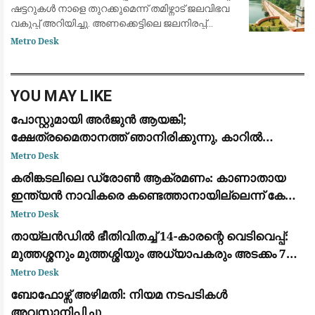
ഷട്ടറുകൾ നാളെ തുറക്കുമെന്ന് തമിഴ്നാട് ജലവിഭവ
വകുപ്പ് അറിയിച്ചു. അണക്കെട്ടിലെ ജലനിരപ്പ്
ഉയർന്നതിനെ തുടർന്നാണ് നടപടി. കമ്പം
Metro Desk
താഴ്‌വരയിലെ കൃഷിഭൂമിയിലേക്ക് ജ
YOU MAY LIKE
പോസ്റ്റുമായി അർജുൻ ആയങ്കി;
ക്ഷേത്രമൈതാനത്ത് ഞാനിരിക്കുന്നു, കാറിൽ
പാലിയേക്കര ടോൾ പ്ലാസ കടക്കുന്ന ദൃശ്യം
Metro Desk
പുറത്ത്: സഹോദരനും ഭാര്യയും കസ്റ്റഡിയിൽ
കരിങ്കടലിലെ ഡ്രോൺ ആക്രമണം: കാണാതായ
ഇന്ത്യൻ നാവികരെ കണ്ടെത്താനായില്ലെന്ന് കേന്ദ്ര
സർക്കാർ
Metro Desk
തായ്‌ലൻഡിൽ ഭീതിവിതച്ച് 14-കാരന്റെ വെടിവെപ്പ്:
മുത്തശ്ശനും മുത്തശ്ശിയും അധ്യാപകരും അടക്കം 7
പേർ കൊല്ലപ്പെട്ടു
Metro Desk
ബോഫോഴ്സ് അഴിമതി: നിയമ നടപടികൾ
അവസാനിപ്പിച്ചു