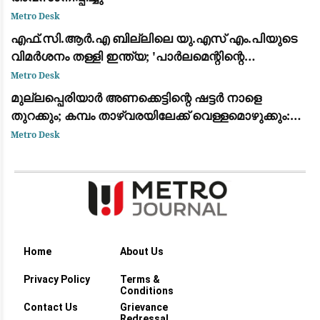
Metro Desk
​എഫ്.സി.ആർ.എ ബില്ലിലെ യു.എസ് എം.പിയുടെ
വിമർശനം തള്ളി ഇന്ത്യ; 'പാർലമെന്റിന്റെ
അധികാരം, ആഭ്യന്തര വിഷയം' എന്ന് വിദേശകാര്യ
Metro Desk
മന്ത്രാലയം
മുല്ലപ്പെരിയാർ അണക്കെട്ടിന്റെ ഷട്ടർ നാളെ
തുറക്കും; കമ്പം താഴ്‌വരയിലേക്ക് വെള്ളമൊഴുക്കും:
മുന്നറിയിപ്പ്
Metro Desk
Home
About Us
Privacy Policy
Terms &
Conditions
Contact Us
Grievance
Redressal