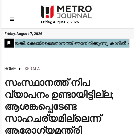
Friday, August 7, 2026
GO
Friday, August 7, 2026
Home
Kerala
National
Gulf
World
Sports
Movies
Health
Automobile
Travel
Education
Novel
Business
Technology
Webstory
HOME
KERALA
സംസ്ഥാനത്ത് നിപ
വ്യാപനം ഉണ്ടായിട്ടില്ല;
ആശങ്കപ്പെടേണ്ട
സാഹചര്യമില്ലെന്ന്
ആരോഗ്യമന്ത്രി