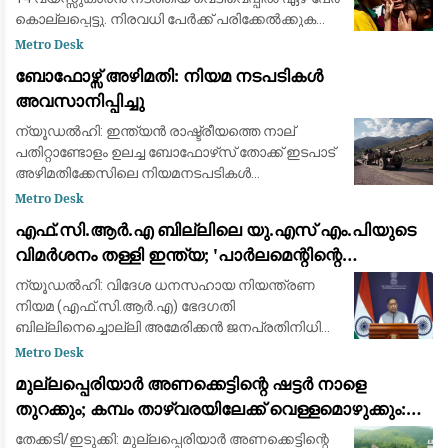
കൊല്ലപ്പെട്ടു. നിരവധി പേർക്ക് പരിക്കേൽക്കുകയും
ചെയ്തു. വെള്ളിയാഴ്ച രാവിലെ ബാങ്കോക്കിന്
Metro Desk
സമീപമുള്ള നൊന്താബുരി പ്ര
ബോഫോഴ്സ് അഴിമതി: നിയമ നടപടികൾ
അവസാനിപ്പിച്ചു
ന്യൂഡൽഹി: ഇന്ത്യൻ രാഷ്ട്രീയത്തെ നാല്
പതിറ്റാണ്ടോളം ഉലച്ച ബോഫോഴ്‌സ് തോക്ക് ഇടപാട്
അഴിമതിക്കേസിലെ നിയമനടപടികൾ
സുപ്രീംകോടതി അവസാനിപ്പിച്ചു. ഹിന്ദുജ
Metro Desk
സഹോദരന്മാർക്കും സ്വീഡിഷ് ആയുധ
​എഫ്.സി.ആർ.എ ബില്ലിലെ യു.എസ് എം.പിയുടെ
നിർമ്മാതാക്കളായ എബി ബോഫോ
വിമർശനം തള്ളി ഇന്ത്യ; 'പാർലമെന്റിന്റെ
അധികാരം, ആഭ്യന്തര വിഷയം' എന്ന് വിദേശകാര്യ
ന്യൂഡൽഹി: വിദേശ ധനസഹായ നിയന്ത്രണ
മന്ത്രാലയം
നിയമ (എഫ്.സി.ആർ.എ) ഭേദഗതി
ബില്ലിനെച്ചൊല്ലി അമേരിക്കൻ ജനപ്രതിനിധി
നടത്തിയ വിമർശനങ്ങൾ തള്ളി കേന്ദ്ര
Metro Desk
വിദേശകാര്യ മന്ത്രാലയം (MEA).
മുല്ലപ്പെരിയാർ അണക്കെട്ടിന്റെ ഷട്ടർ നാളെ
നിയമനിർമ്മാണങ്ങൾ ഇന്ത്യയുടെ പൂർണ്ണമായ
തുറക്കും; കമ്പം താഴ്‌വരയിലേക്ക് വെള്ളമൊഴുക്കും:
ആ
മുന്നറിയിപ്പ്
തേക്കടി/ഇടുക്കി: മുല്ലപ്പെരിയാർ അണക്കെട്ടിന്റെ