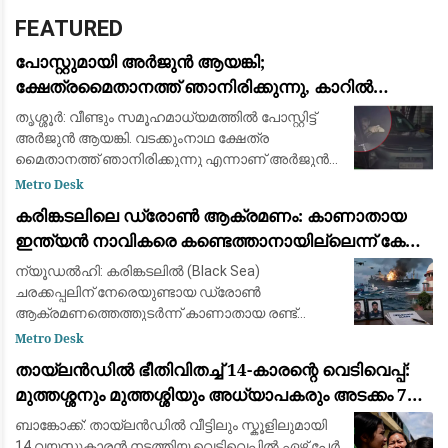
FEATURED
പോസ്റ്റുമായി അർജുൻ ആയങ്കി;
ക്ഷേത്രമൈതാനത്ത് ഞാനിരിക്കുന്നു, കാറിൽ
പാലിയേക്കര ടോൾ പ്ലാസ കടക്കുന്ന ദൃശ്യം
തൃശ്ശൂർ: വീണ്ടും സമൂഹമാധ്യമത്തിൽ പോസ്റ്റിട്ട്
പുറത്ത്: സഹോദരനും ഭാര്യയും കസ്റ്റഡിയിൽ
അർജുൻ ആയങ്കി. വടക്കുംനാഥ ക്ഷേത്ര
മൈതാനത്ത് ഞാനിരിക്കുന്നു എന്നാണ് അർജുൻ
ആയങ്കി സമൂഹമാധ്യമത്തിൽ പോസ്റ്റ്
Metro Desk
ഇട്ടിരിക്കുന്നത്. അതേ സമയം അർജുൻ ആയങ്കി
കരിങ്കടലിലെ ഡ്രോൺ ആക്രമണം: കാണാതായ
കാറിൽ പാല
ഇന്ത്യൻ നാവികരെ കണ്ടെത്താനായില്ലെന്ന് കേന്ദ്ര
സർക്കാർ
ന്യൂഡൽഹി: കരിങ്കടലിൽ (Black Sea)
ചരക്കപ്പലിന് നേരെയുണ്ടായ ഡ്രോൺ
ആക്രമണത്തെത്തുടർന്ന് കാണാതായ രണ്ട്
ഇന്ത്യൻ നാവികരെ കണ്ടെത്താൻ
Metro Desk
സാധിച്ചില്ലെന്ന് കേന്ദ്ര സർക്കാർ സുപ്രീം
തായ്‌ലൻഡിൽ ഭീതിവിതച്ച് 14-കാരന്റെ വെടിവെപ്പ്:
കോടതിയെ അറിയിച്ചു. വിപുലമായ തിരച
മുത്തശ്ശനും മുത്തശ്ശിയും അധ്യാപകരും അടക്കം 7
പേർ കൊല്ലപ്പെട്ടു
ബാങ്കോക്ക്: തായ്‌ലൻഡിൽ വീട്ടിലും സ്കൂളിലുമായി
14 വയസ്സുകാരൻ നടത്തിയ വെടിവെപ്പിൽ ഏഴ് പേർ