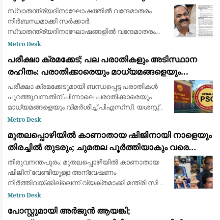
സെക്രട്ടറി
സ്വാതന്ത്ര്യദിനാഘോഷത്തിൽ വന്ദേമാതരം
നിർബന്ധമാക്കി സർക്കാർ.
സ്വാതന്ത്ര്യദിനാഘോഷങ്ങളിൽ വന്ദേമാതരം
മുഴുവനായും ആലപിക്കണമെന്നാണ് ചീഫ്
Metro Desk
സെക്രട്ടറിയുടെ നിർദ്ദേശം. വന്ദേമാതരം
പരീക്ഷാ ക്രമക്കേട്; പല പരാതികളും അടിസ്ഥാന
നിർബന്ധമാക്കാനുള്ള കേന്ദ്ര തീരുമാ
രഹിതം: പരാതിക്കാരെയും മാധ്യമങ്ങളെയും
വിമര്‍ശിച്ച് പിഎസ്‌സി
പരീക്ഷാ ക്രമക്കേടുമായി ബന്ധപ്പെട്ട പരാതികള്‍
പുറത്തുവന്നതിന് പിന്നാലെ പരാതിക്കാരെയും
മാധ്യമങ്ങളെയും വിമര്‍ശിച്ച് പിഎസ്‌സി. യശസ്സ്
കളങ്കപ്പെടുത്താന്‍ ബോധപൂര്‍വ്വം
Metro Desk
ശ്രമിക്കുന്നുവെന്നും പല പരാതികളും അടി
മുതലപ്പൊഴിയിൽ കാണാതായ ഷിജിനായി നാളെയും
തിരച്ചിൽ തുടരും; ചുമതല പൂർത്തിയാകും വരെ
തീരത്തുണ്ടാകുമെന്ന് മന്ത്രി സി.പി. ജോൺ
തിരുവനന്തപുരം: മുതലപ്പൊഴിയില്‍ കാണാതായ
ഷിജിന് വേണ്ടിയുള്ള അന്വേഷണം
നിര്‍ത്തിവയ്ക്കില്ലെന്ന് വ്യക്തമാക്കി മന്ത്രി സി പി
ജോണ്‍. ഇത് സംബന്ധിച്ച വിവരങ്ങള്‍ കുടുംബത്തെ
Metro Desk
ബോധ്യപ്പെടുത്തിയെന്നും അന്വേഷണം തുടര
പോസ്റ്റുമായി അർജുൻ ആയങ്കി;