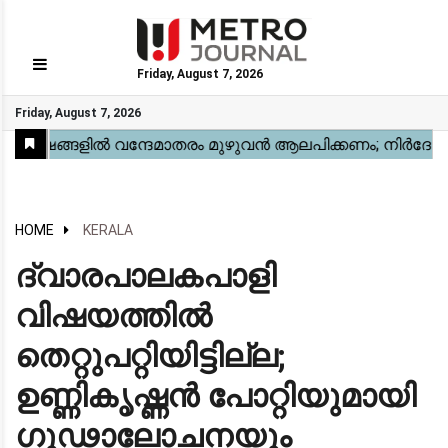
Friday, August 7, 2026
GO
Friday, August 7, 2026
Home
Kerala
National
Gulf
World
Sports
Movies
Health
Automobile
Travel
Education
Novel
Business
Technology
Webstory
HOME
KERALA
ദ്വാരപാലകപാളി
വിഷയത്തിൽ
തെറ്റുപറ്റിയിട്ടില്ല;
ഉണ്ണികൃഷ്ണൻ പോറ്റിയുമായി
ഗൂഢാലോചനയും