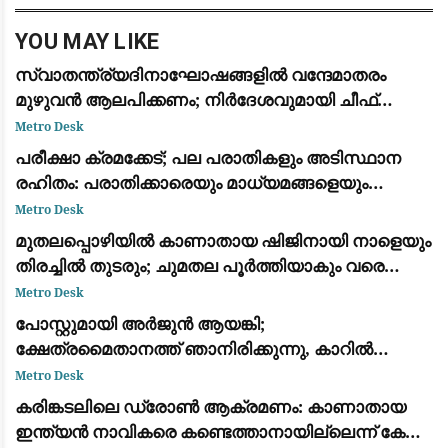
YOU MAY LIKE
സ്വാതന്ത്ര്യദിനാഘോഷങ്ങളിൽ വന്ദേമാതരം
മുഴുവൻ ആലപിക്കണം; നിർദേശവുമായി ചീഫ്
സെക്രട്ടറി
Metro Desk
പരീക്ഷാ ക്രമക്കേട്; പല പരാതികളും അടിസ്ഥാന
രഹിതം: പരാതിക്കാരെയും മാധ്യമങ്ങളെയും
വിമര്‍ശിച്ച് പിഎസ്‌സി
Metro Desk
മുതലപ്പൊഴിയിൽ കാണാതായ ഷിജിനായി നാളെയും
തിരച്ചിൽ തുടരും; ചുമതല പൂർത്തിയാകും വരെ
തീരത്തുണ്ടാകുമെന്ന് മന്ത്രി സി.പി. ജോൺ
Metro Desk
പോസ്റ്റുമായി അർജുൻ ആയങ്കി;
ക്ഷേത്രമൈതാനത്ത് ഞാനിരിക്കുന്നു, കാറിൽ
പാലിയേക്കര ടോൾ പ്ലാസ കടക്കുന്ന ദൃശ്യം
Metro Desk
പുറത്ത്: സഹോദരനും ഭാര്യയും കസ്റ്റഡിയിൽ
കരിങ്കടലിലെ ഡ്രോൺ ആക്രമണം: കാണാതായ
ഇന്ത്യൻ നാവികരെ കണ്ടെത്താനായില്ലെന്ന് കേന്ദ്ര