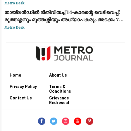
സർക്കാർ
Metro Desk
തായ്‌ലൻഡിൽ ഭീതിവിതച്ച് 14-കാരന്റെ വെടിവെപ്പ്:
മുത്തശ്ശനും മുത്തശ്ശിയും അധ്യാപകരും അടക്കം 7
പേർ കൊല്ലപ്പെട്ടു
Metro Desk
Home
About Us
Privacy Policy
Terms &
Conditions
Contact Us
Grievance
Redressal