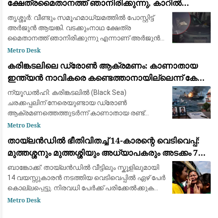
ക്ഷേത്രമൈതാനത്ത് ഞാനിരിക്കുന്നു, കാറിൽ
പാലിയേക്കര ടോൾ പ്ലാസ കടക്കുന്ന ദൃശ്യം
തൃശ്ശൂർ: വീണ്ടും സമൂഹമാധ്യമത്തിൽ പോസ്റ്റിട്ട്
പുറത്ത്: സഹോദരനും ഭാര്യയും കസ്റ്റഡിയിൽ
അർജുൻ ആയങ്കി. വടക്കുംനാഥ ക്ഷേത്ര
മൈതാനത്ത് ഞാനിരിക്കുന്നു എന്നാണ് അർജുൻ
ആയങ്കി സമൂഹമാധ്യമത്തിൽ പോസ്റ്റ്
Metro Desk
ഇട്ടിരിക്കുന്നത്. അതേ സമയം അർജുൻ ആയങ്കി
കരിങ്കടലിലെ ഡ്രോൺ ആക്രമണം: കാണാതായ
കാറിൽ പാല
ഇന്ത്യൻ നാവികരെ കണ്ടെത്താനായില്ലെന്ന് കേന്ദ്ര
സർക്കാർ
ന്യൂഡൽഹി: കരിങ്കടലിൽ (Black Sea)
ചരക്കപ്പലിന് നേരെയുണ്ടായ ഡ്രോൺ
ആക്രമണത്തെത്തുടർന്ന് കാണാതായ രണ്ട്
ഇന്ത്യൻ നാവികരെ കണ്ടെത്താൻ
Metro Desk
സാധിച്ചില്ലെന്ന് കേന്ദ്ര സർക്കാർ സുപ്രീം
തായ്‌ലൻഡിൽ ഭീതിവിതച്ച് 14-കാരന്റെ വെടിവെപ്പ്:
കോടതിയെ അറിയിച്ചു. വിപുലമായ തിരച
മുത്തശ്ശനും മുത്തശ്ശിയും അധ്യാപകരും അടക്കം 7
പേർ കൊല്ലപ്പെട്ടു
ബാങ്കോക്ക്: തായ്‌ലൻഡിൽ വീട്ടിലും സ്കൂളിലുമായി
14 വയസ്സുകാരൻ നടത്തിയ വെടിവെപ്പിൽ ഏഴ് പേർ
കൊല്ലപ്പെട്ടു. നിരവധി പേർക്ക് പരിക്കേൽക്കുകയും
ചെയ്തു. വെള്ളിയാഴ്ച രാവിലെ ബാങ്കോക്കിന്
Metro Desk
സമീപമുള്ള നൊന്താബുരി പ്ര