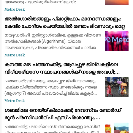
യാതൊരു പദ്ധതിലുമില്ലെന്ന് കേന്ദ്ര
വ്യോമയാന മന്ത്രി കെ. രാംമോഹൻ നായിഡു
Metro Desk
വ്യക്തമാക്കി. വിമാന സുരക്ഷയുമായി ബന്ധപ്പെട്ട്
അൽഗോരിതങ്ങളും പ്ലാറ്റ്‌ഫോം മാനദണ്ഡങ്ങളും:
തെറ്റായ വിവരങ്ങൾ
കേന്ദ്ര ചോദ്യം ചെയ്യലിൽ രണ്ടാം ദിവസവും മെറ്റ
ന്യൂഡൽഹി: ഇൻസ്റ്റാഗ്രാമിലെ ഉള്ളടക്ക വിതരണ
അൽഗോരിതങ്ങൾ (Algorithms), വ്യാജ
അക്കൗണ്ടുകൾ, പ്രാദേശിക നിയമങ്ങൾ പാലിക്കൽ
എന്നിവയുമായി ബന്ധപ്പെട്ട് സോഷ്യൽ മീഡിയ
Metro Desk
ഭീമനായ മെറ്റയ്‌ക്കെതിരെയുള്ള കേന്ദ്ര സർക്കാരി
കനത്ത മഴ: പത്തനംതിട്ട, ആലപ്പുഴ ജില്ലകളിലെ
വിദ്യാഭ്യാസ സ്ഥാപനങ്ങൾക്ക് നാളെ അവധി;
ഓറഞ്ച് അലർട്ട് പ്രഖ്യാപിച്ചു
പത്തനംതിട്ടയിലെയും ആലപ്പുഴ ജില്ലയിലെയും
എല്ലാ വിദ്യാഭ്യാസ സ്ഥാപനങ്ങൾക്കും നാളെ
(ആഗസ്റ്റ് 7) അവധി പ്രഖ്യാപിച്ച് ജില്ല കളക്ടർ.
ഇന്ന് റെഡ് അലർട്ടും നാളെ ഓറഞ്ച് അലർട്ടും
Metro Desk
പ്രഖ്യാപിച്ച സാഹചര്യത്തിലാണ് ജില്
ശബരിമല നെയ്യ് ക്രമക്കേട്; ദേവസ്വം ബോർഡ്
മുൻ പ്രസിഡന്‍റ് പി എസ് പ്രശാന്തും,
അജികുമാറും, മുരാരി ബാബുവും പ്രതി പട്ടികയില്‍
പത്തനംതിട്ട: ശബരിമല സ്വര്‍ണക്കൊള്ള കേസിന്
പിന്നാലെ ദേവസ്വം ബോര്‍ഡ് മുന്‍ പ്രസിഡന്റ് പി