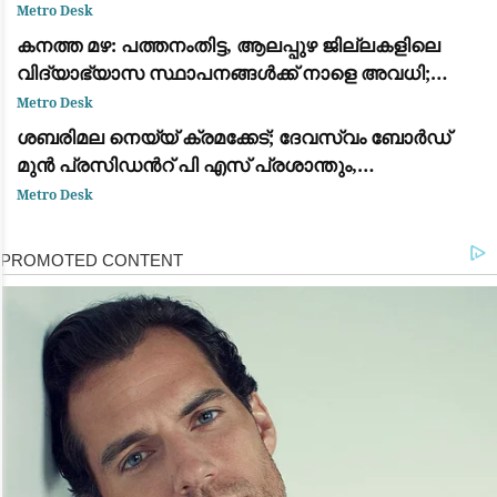
Metro Desk
കനത്ത മഴ: പത്തനംതിട്ട, ആലപ്പുഴ ജില്ലകളിലെ
വിദ്യാഭ്യാസ സ്ഥാപനങ്ങൾക്ക് നാളെ അവധി;
ഓറഞ്ച് അലർട്ട് പ്രഖ്യാപിച്ചു
Metro Desk
ശബരിമല നെയ്യ് ക്രമക്കേട്; ദേവസ്വം ബോർഡ്
മുൻ പ്രസിഡന്‍റ് പി എസ് പ്രശാന്തും,
അജികുമാറും, മുരാരി ബാബുവും പ്രതി പട്ടികയില്‍
Metro Desk