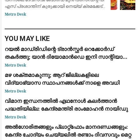
എസ് പ്രശാന്തിന് കുരുക്കായി നെയ്യ് ക്രമക്കേട്
കേസും. വിജിലന്‍സിന്റെ എഫ്‌ഐആറില്‍ പി എസ്
Metro Desk
പ്രശാന്തും, അജികുമാറും, മു
YOU MAY LIKE
റയൽ മാഡ്രിഡിന്റെ ട്രാൻസ്ഫർ റെക്കോർഡ്
തകർത്തു; യാൻ ദിയോമാൻഡെ ഇനി സാന്റിയാഗോ
ബെർണബ്യൂവിൽ
Metro Desk
മഴ ശക്തമാകുന്നു; ആറ് ജില്ലകളിലെ
വിദ്യാഭ്യാസ സ്ഥാപനങ്ങൾക്ക് നാളെ അവധി
Metro Desk
വിമാന ഇന്ധനത്തിൽ എഥനോൾ കലർത്താൻ
പദ്ധതിയില്ല: കേന്ദ്രമന്ത്രി രാംമോഹൻ നായിഡു
Metro Desk
അൽഗോരിതങ്ങളും പ്ലാറ്റ്‌ഫോം മാനദണ്ഡങ്ങളും:
കേന്ദ്ര ചോദ്യം ചെയ്യലിൽ രണ്ടാം ദിവസവും മെറ്റ