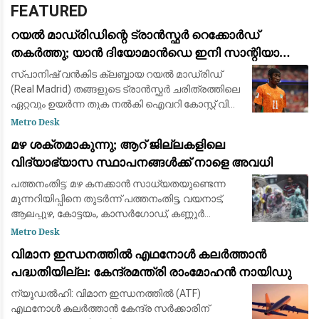
FEATURED
റയൽ മാഡ്രിഡിന്റെ ട്രാൻസ്ഫർ റെക്കോർഡ്
തകർത്തു; യാൻ ദിയോമാൻഡെ ഇനി സാന്റിയാഗോ
ബെർണബ്യൂവിൽ
സ്പാനിഷ് വൻകിട ക്ലബ്ബായ റയൽ മാഡ്രിഡ്
(Real Madrid) തങ്ങളുടെ ട്രാൻസ്ഫർ ചരിത്രത്തിലെ
ഏറ്റവും ഉയർന്ന തുക നൽകി ഐവറി കോസ്റ്റ് വിങ്
ഫോർവേഡ് യാൻ ദിയോമാൻഡെയെ (Yan
Metro Desk
Diomandé) സ്വന്തമാക്കി. ജർമ്മൻ ക്ലബ്ബായ
മഴ ശക്തമാകുന്നു; ആറ് ജില്ലകളിലെ
ആർ.ബ
വിദ്യാഭ്യാസ സ്ഥാപനങ്ങൾക്ക് നാളെ അവധി
പത്തനംതിട്ട: മഴ കനക്കാൻ സാധ്യതയുണ്ടെന്ന
മുന്നറിയിപ്പിനെ തുടർന്ന് പത്തനംതിട്ട, വയനാട്,
ആലപ്പുഴ, കോട്ടയം, കാസർഗോഡ്, കണ്ണൂർ
ജില്ലകളിൽ വിദ്യാഭ്യാസ സ്ഥാപനങ്ങൾക്ക്
Metro Desk
നാളെ അവധി പ്രഖ്യാപിച്ചു. ജില്ലാ കലക്റ്റർമ
വിമാന ഇന്ധനത്തിൽ എഥനോൾ കലർത്താൻ
പദ്ധതിയില്ല: കേന്ദ്രമന്ത്രി രാംമോഹൻ നായിഡു
ന്യൂഡൽഹി: വിമാന ഇന്ധനത്തിൽ (ATF)
എഥനോൾ കലർത്താൻ കേന്ദ്ര സർക്കാരിന്