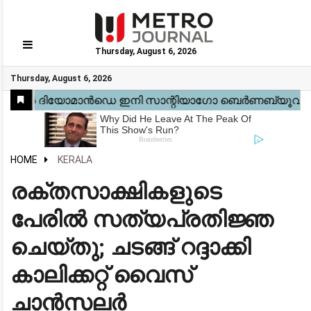
Thursday, August 6, 2026
GO
Thursday, August 6, 2026
Home
Kerala
National
Gulf
World
Sports
Movies
Health
Automobile
Travel
Education
Novel
Business
Technology
Webstory
HOME
KERALA
രക്തസാക്ഷികളുടെ
പേരിൽ സത്യപ്രതിജ്ഞ
ചെയ്തു; ചടങ്ങ് റദ്ദാക്കി
കാലിക്കറ്റ് വൈസ്
ചാൻസലർ