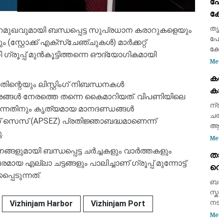
പ
ബോ
ക്
അ
ക
തൃ
ുറമുഖവുമായി ബന്ധപ്പെട്ട സുപ്രധാന കരാറുകളെയും
കട
പോ
(സ്റ്റോക്ക് എക്സ്ചേഞ്ചുകൾ) മാർക്കറ്റ്
ഭാ
ക്
്രൂപ്പ് മുൻകൂട്ടിത്തന്നെ ഔദ്യോഗികമായി
എന
Me
സമ
ക
ഇട
ിന്റെയും ലിസ്റ്റിംഗ് നിബന്ധനകൾ
ക
ആയ
വരങ്ങൾ നേരത്തെ തന്നെ കൈമാറിയത്. വിപണിയിലെ
കണ
ന്
ുന്നതിനും കൃത്യമായ മാനദണ്ഡങ്ങൾ
ചര
 സെസ് (APSEZ) പ്രതിജ്ഞാബദ്ധമാണെന്ന്
ആക
.
രണ
Me
സാ
ങ്ങളുമായി ബന്ധപ്പെട്ട ചർച്ചകളും വാർത്തകളും
താ
സു
എല്ലാ ചട്ടങ്ങളും പാലിച്ചാണ് ഗ്രൂപ്പ് മുന്നോട്ട്
വെ
വി
്പെടുന്നത്.
അ
ബാ
കൊ
സ്
നട
Vizhinjam Harbor
Vizhinjam Port
കൊ
Me