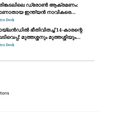
ക്കുന്ന ദൃശ്യം പുറത്ത്: സഹോദരനും
രിങ്കടലിലെ ഡ്രോൺ ആക്രമണം:
ര്യയും കസ്റ്റഡിയിൽ
ാണാതായ ഇന്ത്യൻ നാവികരെ
്ടെത്താനായില്ലെന്ന് കേന്ദ്ര സർക്കാർ
tro Desk
യ്‌ലൻഡിൽ ഭീതിവിതച്ച് 14-കാരന്റെ
ടിവെപ്പ്: മുത്തശ്ശനും മുത്തശ്ശിയും
ധ്യാപകരും അടക്കം 7 പേർ
tro Desk
ല്ലപ്പെട്ടു
tions