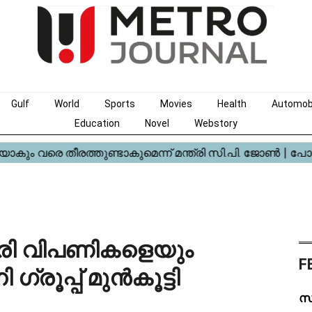
Gulf
World
Sports
Movies
Health
Automob
Education
Novel
Webstory
രി വിപണികളെയും
F
ൂപ്പ് മുൻകൂട്ടി
സ