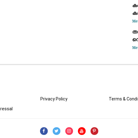
കട
ക
ഭാ
ക
കണ
Me
താ
വെ
അ
Me
കൊ
Privacy Policy
Terms & Condi
ressal