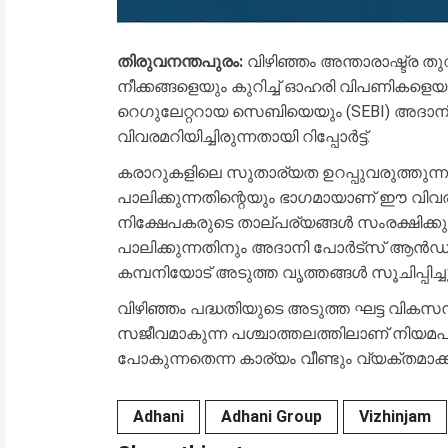
തിരുവനന്തപുരം:
വിഴിഞ്ഞം അന്താരാഷ്ട്ര ത
നീക്കങ്ങളെയും കുറിച്ച് ഓഹരി വിപണികളെയും 
റെഗുലേറ്ററായ സെബിയെയും (SEBI) അദാനി ഗ
വിവരമറിയിച്ചിരുന്നതായി റിപ്പോർട്ട്.
​കരാറുകളിലെ സുതാര്യത ഉറപ്പുവരുത്തുന്നത
പാലിക്കുന്നതിന്റെയും ഭാഗമായാണ് ഈ വി
നിക്ഷേപകരുടെ താല്പര്യങ്ങൾ സംരക്ഷിക്ക
പാലിക്കുന്നതിനും അദാനി പോർട്സ് ആൻഡ്
കമ്പനിയോട് അടുത്ത വൃത്തങ്ങൾ സൂചിപ്പിച്ചു
​വിഴിഞ്ഞം പദ്ധതിയുടെ അടുത്ത ഘട്ട വികസന
സജീവമാകുന്ന പശ്ചാത്തലത്തിലാണ് നിയമപരമായ 
പോകുന്നതെന്ന കാര്യം വീണ്ടും വ്യക്തമാക്കപ
Adhani
Adhani Group
Vizhinjam