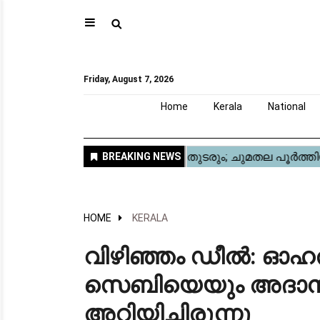
⚲
Home
Kerala
National
Gulf
World
Sports
Movies
Health
Automobile
Travel
Education
Novel
Business
Technology
Webstory
Friday, August 7, 2026
Home
Kerala
National
HOME
KERALA
വിഴിഞ്ഞം ഡീൽ: ഓഹ
സെബിയെയും അദാനി ഗ്ര
അറിയിച്ചിരുന്നു