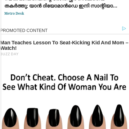
തകർത്തു; യാൻ ദിയോമാൻഡെ ഇനി സാന്റിയാഗോ
ബെർണബ്യൂവിൽ
Metro Desk