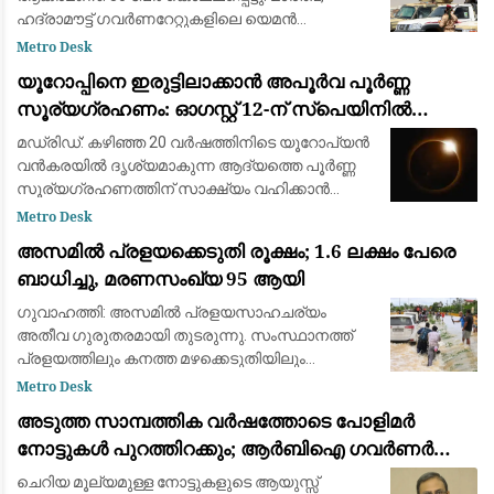
ഹദ്രാമൗട്ട് ഗവർണറേറ്റുകളിലെ യെമൻ
എമർജൻസി ഫോഴ്‌സ് ക്യാമ്പുകൾക്ക്
Metro Desk
നേരെയായിരുന്നു ആക്രമണം. 2022ന് ശേഷമുള്ള
യൂറോപ്പിനെ ഇരുട്ടിലാക്കാൻ അപൂർവ പൂർണ്ണ
വലിയ ആക്രമണമാണിത്
സൂര്യഗ്രഹണം: ഓഗസ്റ്റ് 12-ന് സ്പെയിനിൽ
പ്രകൃതിയുടെ വിസ്മയക്കാഴ്ച
മഡ്രിഡ്: കഴിഞ്ഞ 20 വർഷത്തിനിടെ യൂറോപ്യൻ
വൻകരയിൽ ദൃശ്യമാകുന്ന ആദ്യത്തെ പൂർണ്ണ
സൂര്യഗ്രഹണത്തിന് സാക്ഷ്യം വഹിക്കാൻ
ഒരുങ്ങി ശാസ്ത്രലോകവും ആകാശപ്രേമികളും.
Metro Desk
ഓഗസ്റ്റ് 12-നാണ് ചന്ദ്രൻ സൂര്യനെ പൂർണ്ണമായി
അസമിൽ പ്രളയക്കെടുതി രൂക്ഷം; 1.6 ലക്ഷം പേരെ
മറയ്ക
ബാധിച്ചു, മരണസംഖ്യ 95 ആയി
ഗുവാഹത്തി: അസമിൽ പ്രളയസാഹചര്യം
അതീവ ഗുരുതരമായി തുടരുന്നു. സംസ്ഥാനത്ത്
പ്രളയത്തിലും കനത്ത മഴക്കെടുതിയിലും
മരിച്ചവരുടെ എണ്ണം 95 ആയി ഉയർന്നു. 14
Metro Desk
ജില്ലകളിലായി 1.6 ലക്ഷത്തിലധികം (1,60,000)
അടുത്ത സാമ്പത്തിക വർഷത്തോടെ പോളിമർ
ആളുകളെയാണ് വെള്
നോട്ടുകൾ പുറത്തിറക്കും; ആർബിഐ ഗവർണർ
സഞ്ജയ് മൽഹോത്ര
ചെറിയ മൂല്യമുള്ള നോട്ടുകളുടെ ആയുസ്സ്