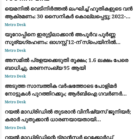
യെമനിൽ വെടിനിർത്തൽ ലംഘിച്ച് ഹൂതികളുടെ വൻ
ആക്രമണം: 30 സൈനികർ കൊല്ലപ്പെട്ടു; 2022-ന്
ശേഷമുള്ള ഏറ്റവും വലിയ ഏറ്റുമുട്ടൽ
Metro Desk
യൂറോപ്പിനെ ഇരുട്ടിലാക്കാൻ അപൂർവ പൂർണ്ണ
സൂര്യഗ്രഹണം: ഓഗസ്റ്റ് 12-ന് സ്പെയിനിൽ
പ്രകൃതിയുടെ വിസ്മയക്കാഴ്ച
Metro Desk
അസമിൽ പ്രളയക്കെടുതി രൂക്ഷം; 1.6 ലക്ഷം പേരെ
ബാധിച്ചു, മരണസംഖ്യ 95 ആയി
Metro Desk
അടുത്ത സാമ്പത്തിക വർഷത്തോടെ പോളിമർ
നോട്ടുകൾ പുറത്തിറക്കും; ആർബിഐ ഗവർണർ
സഞ്ജയ് മൽഹോത്ര
Metro Desk
റയൽ മാഡ്രിഡിൽ തുടരാൻ വിനീഷ്യസ് ജൂനിയർ;
കരാർ പുതുക്കാൻ ധാരണയായതായി
ഫാബ്രിസിയോ റൊമാനോയും ദ അത്‌ലറ്റിക്കും
Metro Desk
റയൽ മാഡ്രിഡിന്റെ ട്രാൻസ്ഫർ റെക്കോർഡ്