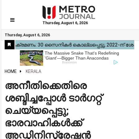
Thursday, August 6, 2026
GO
Thursday, August 6, 2026
Home
Kerala
National
Gulf
World
Sports
Movies
Health
Automobile
Travel
Education
Novel
Business
Technology
Webstory
HOME
KERALA
അനീതിക്കെതിരെ
ശബ്ദിച്ചപ്പോൾ ടാർഗറ്റ്
ചെയ്യപ്പെട്ടു;
ഭാരവാഹികൾക്ക്
അഡ്മിനിസ്ട്രേഷൻ