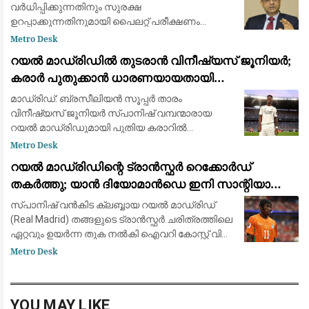
വർധിപ്പിക്കുന്നതിനും സുരക്ഷ
ഉറപ്പാക്കുന്നതിനുമായി പൈലറ്റ് പരീക്ഷണം
പുരോഗമിക്കുന്നു.
Metro Desk
റയൽ മാഡ്രിഡിൽ തുടരാൻ വിനീഷ്യസ് ജൂനിയർ;
കരാർ പുതുക്കാൻ ധാരണയായതായി
ഫാബ്രിസിയോ റൊമാനോയും ദ അത്‌ലറ്റിക്കും
മാഡ്രിഡ്: ബ്രസീലിയൻ സൂപ്പർ താരം
വിനീഷ്യസ് ജൂനിയർ സ്പാനിഷ് വമ്പന്മാരായ
റയൽ മാഡ്രിഡുമായി പുതിയ കരാറിൽ
ഒപ്പുവെക്കാൻ ഒരുങ്ങുന്നു. പ്രമുഖ ട്രാൻസ്ഫർ
Metro Desk
മാധ്യമപ്രവർത്തകൻ ഫാബ്രിസിയോ
റയൽ മാഡ്രിഡിന്റെ ട്രാൻസ്ഫർ റെക്കോർഡ്
റൊമാനോയും 'ദ അത്‌ലറ്റികു'മാണ
തകർത്തു; യാൻ ദിയോമാൻഡെ ഇനി സാന്റിയാഗോ
ബെർണബ്യൂവിൽ
സ്പാനിഷ് വൻകിട ക്ലബ്ബായ റയൽ മാഡ്രിഡ്
(Real Madrid) തങ്ങളുടെ ട്രാൻസ്ഫർ ചരിത്രത്തിലെ
ഏറ്റവും ഉയർന്ന തുക നൽകി ഐവറി കോസ്റ്റ് വിങ്
ഫോർവേഡ് യാൻ ദിയോമാൻഡെയെ (Yan
Metro Desk
Diomandé) സ്വന്തമാക്കി. ജർമ്മൻ ക്ലബ്ബായ
ആർ.ബ
YOU MAY LIKE