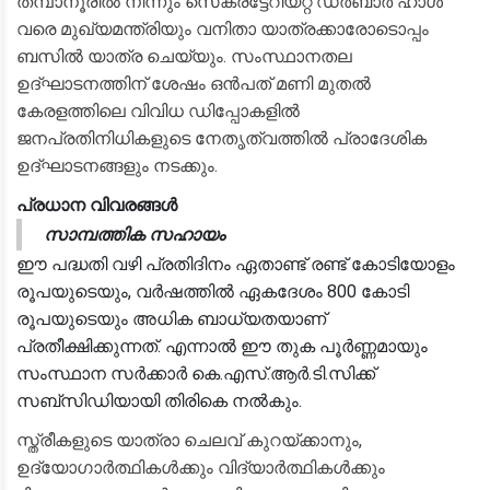
തമ്പാനൂരിൽ നിന്നും സെക്രട്ടേറിയറ്റ് ഡർബാർ ഹാൾ
വരെ മുഖ്യമന്ത്രിയും വനിതാ യാത്രക്കാരോടൊപ്പം
ബസിൽ യാത്ര ചെയ്യും. സംസ്ഥാനതല
ഉദ്ഘാടനത്തിന് ശേഷം ഒൻപത് മണി മുതൽ
കേരളത്തിലെ വിവിധ ഡിപ്പോകളിൽ
ജനപ്രതിനിധികളുടെ നേതൃത്വത്തിൽ പ്രാദേശിക
ഉദ്ഘാടനങ്ങളും നടക്കും.
പ്രധാന വിവരങ്ങൾ
സാമ്പത്തിക സഹായം
ഈ പദ്ധതി വഴി പ്രതിദിനം ഏതാണ്ട് രണ്ട് കോടിയോളം
രൂപയുടെയും, വർഷത്തിൽ ഏകദേശം 800 കോടി
രൂപയുടെയും അധിക ബാധ്യതയാണ്
പ്രതീക്ഷിക്കുന്നത്. എന്നാൽ ഈ തുക പൂർണ്ണമായും
സംസ്ഥാന സർക്കാർ കെ.എസ്.ആർ.ടി.സിക്ക്
സബ്‌സിഡിയായി തിരികെ നൽകും.
​സ്ത്രീകളുടെ യാത്രാ ചെലവ് കുറയ്ക്കാനും,
ഉദ്യോഗാർത്ഥികൾക്കും വിദ്യാർത്ഥികൾക്കും