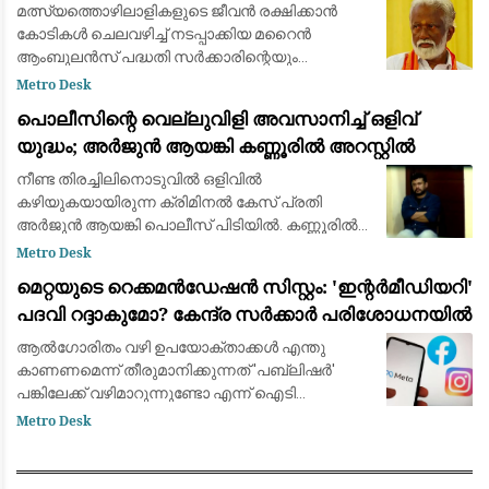
രാജശേഖരൻ
മത്സ്യത്തൊഴിലാളികളുടെ ജീവൻ രക്ഷിക്കാൻ
കോടികൾ ചെലവഴിച്ച് നടപ്പാക്കിയ മറൈൻ
ആംബുലൻസ് പദ്ധതി സർക്കാരിന്റെയും
ഉദ്യോഗസ്ഥരുടെയും അനാസ്ഥ മൂലം
Metro Desk
പരാജയപ്പെട്ടെന്ന് ബിജെപി ദേശീയ നിർവാഹക
പൊലീസിന്റെ വെല്ലുവിളി അവസാനിച്ച് ഒളിവ്
സമിതി അംഗം കുമ്മനം രാജശേഖര
യുദ്ധം; അർജുൻ ആയങ്കി കണ്ണൂരിൽ അറസ്റ്റിൽ
നീണ്ട തിരച്ചിലിനൊടുവിൽ ഒളിവില്‍
കഴിയുകയായിരുന്ന ക്രിമിനല്‍ കേസ് പ്രതി
അര്‍ജുന്‍ ആയങ്കി പൊലീസ് പിടിയിൽ. കണ്ണൂരിൽ
നിന്നാണ് പൊലീസ് ആയങ്കിയെ
Metro Desk
കസ്റ്റഡിയിലെടുത്തത്. പുലർച്ചെ രണ്ടരയോടെ
മെറ്റയുടെ റെക്കമൻഡേഷൻ സിസ്റ്റം: 'ഇന്റർമീഡിയറി'
ഡിഐജിയുടെ നേതൃത്വത്
പദവി റദ്ദാകുമോ? കേന്ദ്ര സർക്കാർ പരിശോധനയിൽ
ആൽഗോരിതം വഴി ഉപയോക്താക്കൾ എന്തു
കാണണമെന്ന് തീരുമാനിക്കുന്നത് 'പബ്ലിഷർ'
പങ്കിലേക്ക് വഴിമാറുന്നുണ്ടോ എന്ന് ഐടി
മന്ത്രാലയം വിലയിരുത്തുന്നു
Metro Desk