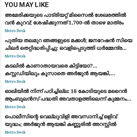
YOU MAY LIKE
അമേരിക്കയുടെ പാട്രിയറ്റ് മിസൈൽ ശേഖരത്തിൽ
വൻ കുറവ്; ശേഷിക്കുന്നത് 1,700-ൽ താഴെ മാത്രം
Metro Desk
പുതിയ തലമുറ ഞങ്ങളുടെ മക്കൾ; ജനറേഷൻ സിയെ
ചിലർ തെറ്റിദ്ധരിപ്പിച്ചു: വെളിപ്പെടുത്തി ധർമ്മേന്ദ്ര
പ്രധാൻ
Metro Desk
കടലില്‍ കാണാതായവരെ കിട്ടിയോ?...
കസ്റ്റഡിയിലും കൂസാതെ അർജുൻ ആയങ്കി,
സർക്കാറിനെതിരെ പരിഹാസം
Metro Desk
ഓഖിയിൽ നിന്ന് പഠിച്ചില്ല: 18 കോടിയുടെ മറൈൻ
ആംബുലൻസ് പദ്ധതി അവതാളത്തിലെന്ന് കുമ്മനം
രാജശേഖരൻ
Metro Desk
പൊലീസിന്റെ വെല്ലുവിളി അവസാനിച്ച് ഒളിവ്
യുദ്ധം; അർജുൻ ആയങ്കി കണ്ണൂരിൽ അറസ്റ്റിൽ
Metro Desk