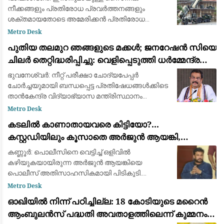
നീക്കങ്ങളും പ്രതിരോധ പ്രവർത്തനങ്ങളും
ശക്തമായതോടെ അമേരിക്കൻ പ്രതിരോധ
സേനയുടെ പക്കലുള്ള പാട്രിയറ്റ്
Metro Desk
വ്യോമപ്രതിരോധ മിസൈൽ (Patriot Interceptor
പുതിയ തലമുറ ഞങ്ങളുടെ മക്കൾ; ജനറേഷൻ സിയെ
Missile) ശേഖരം വൻതോതിൽ കുറഞ്ഞത
ചിലർ തെറ്റിദ്ധരിപ്പിച്ചു: വെളിപ്പെടുത്തി ധർമ്മേന്ദ്ര
പ്രധാൻ
ഭുവനേശ്വർ: നീറ്റ് പരീക്ഷാ ചോദ്യപേപ്പർ
ചോർച്ചയുമായി ബന്ധപ്പെട്ട പ്രതിഷേധങ്ങൾക്കിടെ
താൻകേന്ദ്ര വിദ്യാഭ്യാസ മന്ത്രിസ്ഥാനം
രാജിവെക്കാൻ ഇടയായ സാഹചര്യത്തെക്കുറിച്ച്
Metro Desk
മനസ്സ് തുറന്ന്മുതിർന്ന ബിജെപി നേതാവും മു
കടലില്‍ കാണാതായവരെ കിട്ടിയോ?...
കസ്റ്റഡിയിലും കൂസാതെ അർജുൻ ആയങ്കി,
സർക്കാറിനെതിരെ പരിഹാസം
കണ്ണൂർ: പൊലീസിനെ വെട്ടിച്ച് ഒളിവിൽ
കഴിയുകയായിരുന്ന അർജുൻ ആയങ്കിയെ
പൊലീസ് അതിസാഹസികമായി പിടികൂടി.
കണ്ണൂരിലെ ഒരു വനിത അഭിഭാഷകയുടെ ഫ്ലാറ്റിൽ
Metro Desk
നിന്നാണ് ഞായറാഴ്ച പുലർച്ചെയോടെ ഇയാളെ
ഓഖിയിൽ നിന്ന് പഠിച്ചില്ല: 18 കോടിയുടെ മറൈൻ
അറസ്റ്റ് ചെയ്തത്. പൊലീസി
ആംബുലൻസ് പദ്ധതി അവതാളത്തിലെന്ന് കുമ്മനം