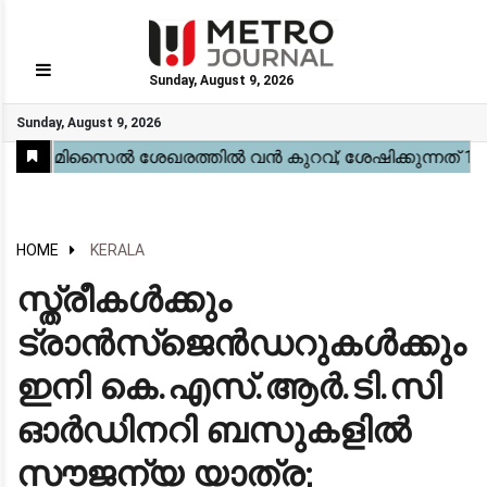
Sunday, August 9, 2026
GO
Sunday, August 9, 2026
Home
Kerala
National
Gulf
World
Sports
Movies
Health
Automobile
Travel
Education
Novel
Business
Technology
Webstory
HOME
KERALA
സ്ത്രീകൾക്കും
ട്രാൻസ്‌ജെൻഡറുകൾക്കും
ഇനി കെ.എസ്.ആർ.ടി.സി
ഓർഡിനറി ബസുകളിൽ
സൗജന്യ യാത്ര;