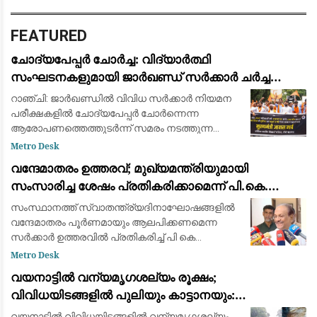
FEATURED
ചോദ്യപേപ്പർ ചോർച്ച: വിദ്യാർത്ഥി
സംഘടനകളുമായി ജാർഖണ്ഡ് സർക്കാർ ചർച്ച
നടത്തി; സമരം തുടരുമെന്ന് ഉദ്യോഗാർത്ഥികൾ
റാഞ്ചി: ജാർഖണ്ഡിൽ വിവിധ സർക്കാർ നിയമന
പരീക്ഷകളിൽ ചോദ്യപേപ്പർ ചോർന്നെന്ന
ആരോപണത്തെത്തുടർന്ന് സമരം നടത്തുന്ന
വിദ്യാർത്ഥി പ്രതിനിധികളുമായി സംസ്ഥാന
Metro Desk
സർക്കാർ ചർച്ച നടത്തി. മന്ത്രിമാരടങ്ങുന്ന
വന്ദേമാതരം ഉത്തരവ്; മുഖ്യമന്ത്രിയുമായി
അഞ്ചംഗ സർക്കാർ
സംസാരിച്ച ശേഷം പ്രതികരിക്കാമെന്ന് പി.കെ.
കുഞ്ഞാലിക്കുട്ടി: നിലപാടിൽ മാറ്റമില്ല
സംസ്ഥാനത്ത് സ്വാതന്ത്ര്യദിനാഘോഷങ്ങളിൽ
വന്ദേമാതരം പൂർണമായും ആലപിക്കണമെന്ന
സർക്കാർ ഉത്തരവിൽ പ്രതികരിച്ച് പി കെ
കുഞ്ഞാലിക്കുട്ടി. സർക്കാർ നിലപാടിൽ
Metro Desk
മാറ്റമില്ലെന്ന് അദ്ദേഹം അറിയിച്ചു. എന്നാൽ
വയനാട്ടിൽ വന്യമൃഗശല്യം രൂക്ഷം;
പൂർണ്ണമായും ച
വിവിധയിടങ്ങളിൽ പുലിയും കാട്ടാനയും:
ആശങ്കയിൽ ജനങ്ങൾ
വയനാട്ടിൽ വിവിധയിടങ്ങളിൽ വന്യമൃഗശല്യം