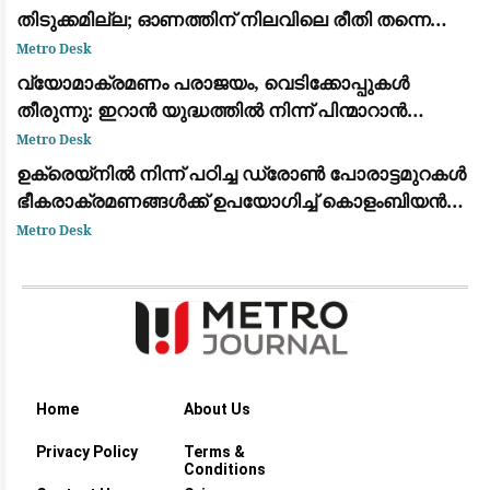
തിടുക്കമില്ല; ഓണത്തിന് നിലവിലെ രീതി തന്നെ
തുടരും
Metro Desk
വ്യോമാക്രമണം പരാജയം, വെടിക്കോപ്പുകൾ
തീരുന്നു: ഇറാൻ യുദ്ധത്തിൽ നിന്ന് പിന്മാറാൻ
വഴിതേടി അമേരിക്കൻ സൈനിക നേതൃത്വം
Metro Desk
ഉക്രെയ്നിൽ നിന്ന് പഠിച്ച ഡ്രോൺ പോരാട്ടമുറകൾ
ഭീകരാക്രമണങ്ങൾക്ക് ഉപയോഗിച്ച് കൊളംബിയൻ
ലഹരി കാർട്ടലുകൾ
Metro Desk
Home
About Us
Privacy Policy
Terms &
Conditions