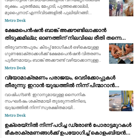
രൂക്ഷം. ചൂരൽമല, മേപ്പാടി, പൂത്തക്കൊല്ലി,
മൂപ്പൈനാട് എന്നിവിടങ്ങളിൽ പുലിയിറങ്ങി.
ചീരാലിൽ കടുവ ആടിനെ കൊന്നു. അതേസമയം,
Metro Desk
കർണാടക അതിർത്തി പ്രദേശമായ കുട്ടയിൽ
ക്ഷേമപെൻഷൻ ബാങ്ക് അക്കൗണ്ടിലാക്കാൻ
കാട്ടാനയുട
തിടുക്കമില്ല; ഓണത്തിന് നിലവിലെ രീതി തന്നെ
തുടരും
തിരുവനന്തപുരം: കിടപ്പ് രോഗികൾ ഒഴികെയുള്ള
ഗുണഭോക്താക്കൾക്ക് ക്ഷേമപെൻഷൻ വിതരണം
പൂർണമായും ബാങ്ക് അക്കൗണ്ട് വഴിയാക്കാനുള്ള
തീരുമാനം തിടുക്കത്തിൽ നടപ്പാക്കില്ലെന്ന്
Metro Desk
സംസ്ഥാന സർക്കാർ വ്യക്തമാക്കി. പുതിയ സംവ
വ്യോമാക്രമണം പരാജയം, വെടിക്കോപ്പുകൾ
തീരുന്നു: ഇറാൻ യുദ്ധത്തിൽ നിന്ന് പിന്മാറാൻ
വഴിതേടി അമേരിക്കൻ സൈനിക നേതൃത്വം
വാഷിംഗ്ടൺ: ഇറാനുമായുള്ള സൈനിക
സംഘർഷം ശക്തമായി തുടരുന്നതിനിടെ,
യുദ്ധത്തിൽ നിന്ന് സുരക്ഷിതമായി
പുറത്തുകടക്കാനുള്ള മാർഗ്ഗങ്ങൾ (Exit Strategy)
Metro Desk
കണ്ടെത്താൻ അമേരിക്കൻ സൈനിക നേതൃത്വം
ഉക്രെയ്നിൽ നിന്ന് പഠിച്ച ഡ്രോൺ പോരാട്ടമുറകൾ
നീക്കം നടത്തുന്നതായി റിപ
ഭീകരാക്രമണങ്ങൾക്ക് ഉപയോഗിച്ച് കൊളംബിയൻ