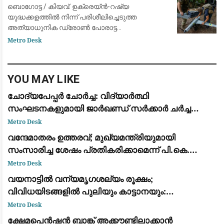
ലഹരി കാർട്ടലുകൾ
ബൊഗോട്ട / കിയവ്: ഉക്രെയ്ൻ-റഷ്യ
യുദ്ധക്കളത്തിൽ നിന്ന് പരിശീലിച്ചെടുത്ത
അത്യാധുനിക ഡ്രോൺ പോരാട്ട
സാങ്കേതികവിദ്യകൾ കൊളംബിയയിലെ ലഹരി
Metro Desk
സംഘങ്ങളും വിമത ഗ്രൂപ്പുകളും തങ്ങളുടെ
സൈന്യത്തിനും സുരക്ഷാ സേനയ്ക്കുമെത
YOU MAY LIKE
ചോദ്യപേപ്പർ ചോർച്ച: വിദ്യാർത്ഥി
സംഘടനകളുമായി ജാർഖണ്ഡ് സർക്കാർ ചർച്ച
നടത്തി; സമരം തുടരുമെന്ന് ഉദ്യോഗാർത്ഥികൾ
Metro Desk
വന്ദേമാതരം ഉത്തരവ്; മുഖ്യമന്ത്രിയുമായി
സംസാരിച്ച ശേഷം പ്രതികരിക്കാമെന്ന് പി.കെ.
കുഞ്ഞാലിക്കുട്ടി: നിലപാടിൽ മാറ്റമില്ല
Metro Desk
വയനാട്ടിൽ വന്യമൃഗശല്യം രൂക്ഷം;
വിവിധയിടങ്ങളിൽ പുലിയും കാട്ടാനയും:
ആശങ്കയിൽ ജനങ്ങൾ
Metro Desk
ക്ഷേമപെൻഷൻ ബാങ്ക് അക്കൗണ്ടിലാക്കാൻ