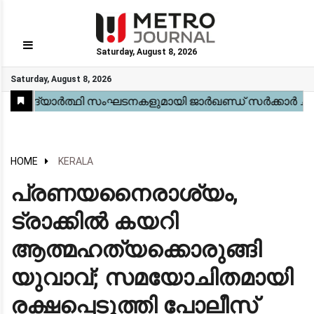
Saturday, August 8, 2026
GO
Saturday, August 8, 2026
Home
Kerala
National
Gulf
World
Sports
Movies
Health
Automobile
Travel
Education
Novel
Business
Technology
Webstory
HOME
KERALA
പ്രണയനൈരാശ്യം,
ട്രാക്കിൽ കയറി
ആത്മഹത്യക്കൊരുങ്ങി
യുവാവ്; സമയോചിതമായി
രക്ഷപ്പെടുത്തി പോലീസ്