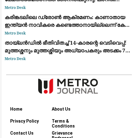
പാലിയേക്കര ടോൾ പ്ലാസ കടക്കുന്ന ദൃശ്യം
Metro Desk
പുറത്ത്: സഹോദരനും ഭാര്യയും കസ്റ്റഡിയിൽ
കരിങ്കടലിലെ ഡ്രോൺ ആക്രമണം: കാണാതായ
ഇന്ത്യൻ നാവികരെ കണ്ടെത്താനായില്ലെന്ന് കേന്ദ്ര
സർക്കാർ
Metro Desk
തായ്‌ലൻഡിൽ ഭീതിവിതച്ച് 14-കാരന്റെ വെടിവെപ്പ്:
മുത്തശ്ശനും മുത്തശ്ശിയും അധ്യാപകരും അടക്കം 7
പേർ കൊല്ലപ്പെട്ടു
Metro Desk
Home
About Us
Privacy Policy
Terms &
Conditions
Contact Us
Grievance
Redressal