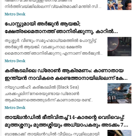
ഷിജിന് വേണ്ടിയുള്ള അന്വേഷണം
നിര്‍ത്തിവയ്ക്കില്ലെന്ന് വ്യക്തമാക്കി മന്ത്രി സി പി
ജോണ്‍. ഇത് സംബന്ധിച്ച വിവരങ്ങള്‍ കുടുംബത്തെ
Metro Desk
ബോധ്യപ്പെടുത്തിയെന്നും അന്വേഷണം തുടര
പോസ്റ്റുമായി അർജുൻ ആയങ്കി;
ക്ഷേത്രമൈതാനത്ത് ഞാനിരിക്കുന്നു, കാറിൽ
പാലിയേക്കര ടോൾ പ്ലാസ കടക്കുന്ന ദൃശ്യം
തൃശ്ശൂർ: വീണ്ടും സമൂഹമാധ്യമത്തിൽ പോസ്റ്റിട്ട്
പുറത്ത്: സഹോദരനും ഭാര്യയും കസ്റ്റഡിയിൽ
അർജുൻ ആയങ്കി. വടക്കുംനാഥ ക്ഷേത്ര
മൈതാനത്ത് ഞാനിരിക്കുന്നു എന്നാണ് അർജുൻ
ആയങ്കി സമൂഹമാധ്യമത്തിൽ പോസ്റ്റ്
Metro Desk
ഇട്ടിരിക്കുന്നത്. അതേ സമയം അർജുൻ ആയങ്കി
കരിങ്കടലിലെ ഡ്രോൺ ആക്രമണം: കാണാതായ
കാറിൽ പാല
ഇന്ത്യൻ നാവികരെ കണ്ടെത്താനായില്ലെന്ന് കേന്ദ്ര
സർക്കാർ
ന്യൂഡൽഹി: കരിങ്കടലിൽ (Black Sea)
ചരക്കപ്പലിന് നേരെയുണ്ടായ ഡ്രോൺ
ആക്രമണത്തെത്തുടർന്ന് കാണാതായ രണ്ട്
ഇന്ത്യൻ നാവികരെ കണ്ടെത്താൻ
Metro Desk
സാധിച്ചില്ലെന്ന് കേന്ദ്ര സർക്കാർ സുപ്രീം
തായ്‌ലൻഡിൽ ഭീതിവിതച്ച് 14-കാരന്റെ വെടിവെപ്പ്:
കോടതിയെ അറിയിച്ചു. വിപുലമായ തിരച
മുത്തശ്ശനും മുത്തശ്ശിയും അധ്യാപകരും അടക്കം 7
പേർ കൊല്ലപ്പെട്ടു
ബാങ്കോക്ക്: തായ്‌ലൻഡിൽ വീട്ടിലും സ്കൂളിലുമായി