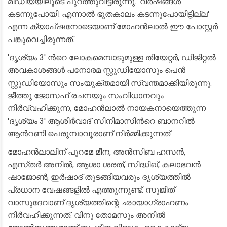
മീഡിയയിലൂടെ പുറത്തുവിട്ടിരുന്നു. 'വർഷങ്ങൾ
കടന്നുപോയി. എന്നാൽ ഭൂതകാലം കടന്നുപോയിട്ടില്ല'
എന്ന ക്യാപ്ഷനോടെയാണ് മോഹൻലാൽ ഈ പോസ്റ്റർ
പങ്കുവെച്ചിരുന്നത്.
'ദൃശ്യം 3' ന്‍റെ ലോകമെമ്പാടുമുള്ള തിയേറ്റർ, ഡിജിറ്റൽ
അവകാശങ്ങൾ പനോരമ സ്റ്റുഡിയോസും പെൻ
സ്റ്റുഡിയോസും സംയുക്തമായി സ്വന്തമാക്കിയിരുന്നു.
ജീത്തു ജോസഫ് രചനയും സംവിധാനവും
നിർവ്വഹിക്കുന്ന, മോഹൻലാൽ നായകനായെത്തുന്ന
'ദൃശ്യം 3' ആശിർവാദ് സിനിമാസിന്‍റെ ബാനറിൽ
ആന്‍റണി പെരുമ്പാവൂരാണ് നിർമ്മിക്കുന്നത്.
മോഹൻലാലിന് പുറമേ മീന, അൻസിബ ഹസൻ,
എസ്‍തര്‍ അനില്‍, ആശാ ശരത്, സിദ്ധിഖ്, കലാഭവൻ
ഷാജോണ്‍, ഇര്‍ഷാദ് തുടങ്ങിയവരും ദൃശ്യത്തില്‍
പ്രധാന വേഷങ്ങളില്‍ എത്തുന്നുണ്ട്. സുജിത്
വാസുദേവാണ് ദൃശ്യത്തിന്റെ ഛായാഗ്രാഹണം
നിര്‍വഹിക്കുന്നത്. വിനു തോമസും അനില്‍