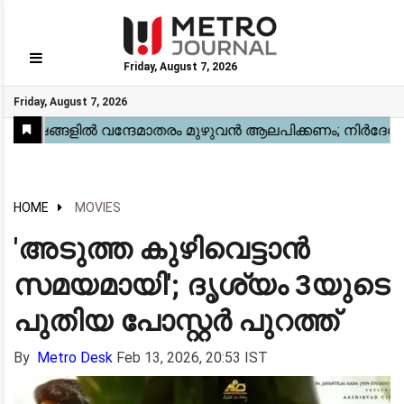
Friday, August 7, 2026
GO
Friday, August 7, 2026
Home
Kerala
National
Gulf
World
Sports
Movies
Health
Automobile
Travel
Education
Novel
Business
Technology
Webstory
HOME
MOVIES
'അടുത്ത കുഴിവെട്ടാൻ
സമയമായി'; ദൃശ്യം 3യുടെ
പുതിയ പോസ്റ്റർ പുറത്ത്
By
Metro Desk
Feb 13, 2026, 20:53 IST