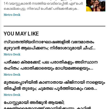
14 വയസ്സുകാരൻ നടത്തിയ വെടിവെപ്പിൽ ഏഴ് പേർ
കൊല്ലപ്പെട്ടു. നിരവധി പേർക്ക് പരിക്കേൽക്കുകയും
ചെയ്തു. വെള്ളിയാഴ്ച രാവിലെ ബാങ്കോക്കിന്
Metro Desk
സമീപമുള്ള നൊന്താബുരി പ്ര
YOU MAY LIKE
സ്വാതന്ത്ര്യദിനാഘോഷങ്ങളിൽ വന്ദേമാതരം
മുഴുവൻ ആലപിക്കണം; നിർദേശവുമായി ചീഫ്
സെക്രട്ടറി
Metro Desk
പരീക്ഷാ ക്രമക്കേട്; പല പരാതികളും അടിസ്ഥാന
രഹിതം: പരാതിക്കാരെയും മാധ്യമങ്ങളെയും
വിമര്‍ശിച്ച് പിഎസ്‌സി
Metro Desk
മുതലപ്പൊഴിയിൽ കാണാതായ ഷിജിനായി നാളെയും
തിരച്ചിൽ തുടരും; ചുമതല പൂർത്തിയാകും വരെ
തീരത്തുണ്ടാകുമെന്ന് മന്ത്രി സി.പി. ജോൺ
Metro Desk
പോസ്റ്റുമായി അർജുൻ ആയങ്കി;
ക്ഷേത്രമൈതാനത്ത് ഞാനിരിക്കുന്നു, കാറിൽ