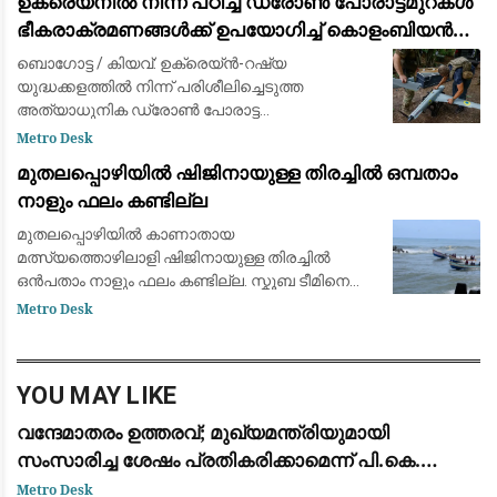
ഉക്രെയ്നിൽ നിന്ന് പഠിച്ച ഡ്രോൺ പോരാട്ടമുറകൾ
നീക്കം നടത്തുന്നതായി റിപ
ഭീകരാക്രമണങ്ങൾക്ക് ഉപയോഗിച്ച് കൊളംബിയൻ
ലഹരി കാർട്ടലുകൾ
ബൊഗോട്ട / കിയവ്: ഉക്രെയ്ൻ-റഷ്യ
യുദ്ധക്കളത്തിൽ നിന്ന് പരിശീലിച്ചെടുത്ത
അത്യാധുനിക ഡ്രോൺ പോരാട്ട
സാങ്കേതികവിദ്യകൾ കൊളംബിയയിലെ ലഹരി
Metro Desk
സംഘങ്ങളും വിമത ഗ്രൂപ്പുകളും തങ്ങളുടെ
മുതലപ്പൊഴിയിൽ ഷിജിനായുള്ള തിരച്ചിൽ ഒമ്പതാം
സൈന്യത്തിനും സുരക്ഷാ സേനയ്ക്കുമെത
നാളും ഫലം കണ്ടില്ല
മുതലപ്പൊഴിയിൽ കാണാതായ
മത്സ്യത്തൊഴിലാളി ഷിജിനായുള്ള തിരച്ചിൽ
ഒൻപതാം നാളും ഫലം കണ്ടില്ല. സ്കൂബ ടീമിനെ
എത്തിക്കാൻ വൈകിയതും പ്രതികൂല
Metro Desk
കാലാവസ്ഥയും തിരച്ചിലിന് തിരിച്ചടിയായിരാവിലെ
5.45ന് തിരച്ചിൽ ആരംഭിക്കുമ
YOU MAY LIKE
വന്ദേമാതരം ഉത്തരവ്; മുഖ്യമന്ത്രിയുമായി
സംസാരിച്ച ശേഷം പ്രതികരിക്കാമെന്ന് പി.കെ.
കുഞ്ഞാലിക്കുട്ടി: നിലപാടിൽ മാറ്റമില്ല
Metro Desk