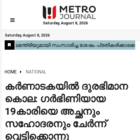
Saturday, August 8, 2026
GO
Saturday, August 8, 2026
Home
Kerala
National
Gulf
World
Sports
Movies
Health
Automobile
Travel
Education
Novel
Business
Technology
Webstory
HOME
NATIONAL
കർണാടകയിൽ ദുരഭിമാന
കൊല: ഗർഭിണിയായ
19കാരിയെ അച്ഛനും
സഹോദരനും ചേർന്ന്
വെട്ടിക്കൊന്നു