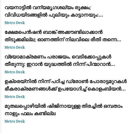
വയനാട്ടിൽ വന്യമൃഗശല്യം രൂക്ഷം;
വിവിധയിടങ്ങളിൽ പുലിയും കാട്ടാനയും:
ആശങ്കയിൽ ജനങ്ങൾ
Metro Desk
ക്ഷേമപെൻഷൻ ബാങ്ക് അക്കൗണ്ടിലാക്കാൻ
തിടുക്കമില്ല; ഓണത്തിന് നിലവിലെ രീതി തന്നെ
തുടരും
Metro Desk
വ്യോമാക്രമണം പരാജയം, വെടിക്കോപ്പുകൾ
തീരുന്നു: ഇറാൻ യുദ്ധത്തിൽ നിന്ന് പിന്മാറാൻ
വഴിതേടി അമേരിക്കൻ സൈനിക നേതൃത്വം
Metro Desk
ഉക്രെയ്നിൽ നിന്ന് പഠിച്ച ഡ്രോൺ പോരാട്ടമുറകൾ
ഭീകരാക്രമണങ്ങൾക്ക് ഉപയോഗിച്ച് കൊളംബിയൻ
ലഹരി കാർട്ടലുകൾ
Metro Desk
മുതലപ്പൊഴിയിൽ ഷിജിനായുള്ള തിരച്ചിൽ ഒമ്പതാം
നാളും ഫലം കണ്ടില്ല
Metro Desk