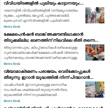
വിവിധയിടങ്ങളിൽ പുലിയും കാട്ടാനയും:
ആശങ്കയിൽ ജനങ്ങൾ
വയനാട്ടിൽ വിവിധയിടങ്ങളിൽ വന്യമൃഗശല്യം
രൂക്ഷം. ചൂരൽമല, മേപ്പാടി, പൂത്തക്കൊല്ലി,
മൂപ്പൈനാട് എന്നിവിടങ്ങളിൽ പുലിയിറങ്ങി.
ചീരാലിൽ കടുവ ആടിനെ കൊന്നു. അതേസമയം,
Metro Desk
കർണാടക അതിർത്തി പ്രദേശമായ കുട്ടയിൽ
ക്ഷേമപെൻഷൻ ബാങ്ക് അക്കൗണ്ടിലാക്കാൻ
കാട്ടാനയുട
തിടുക്കമില്ല; ഓണത്തിന് നിലവിലെ രീതി തന്നെ
തുടരും
തിരുവനന്തപുരം: കിടപ്പ് രോഗികൾ ഒഴികെയുള്ള
ഗുണഭോക്താക്കൾക്ക് ക്ഷേമപെൻഷൻ വിതരണം
പൂർണമായും ബാങ്ക് അക്കൗണ്ട് വഴിയാക്കാനുള്ള
തീരുമാനം തിടുക്കത്തിൽ നടപ്പാക്കില്ലെന്ന്
Metro Desk
സംസ്ഥാന സർക്കാർ വ്യക്തമാക്കി. പുതിയ സംവ
വ്യോമാക്രമണം പരാജയം, വെടിക്കോപ്പുകൾ
തീരുന്നു: ഇറാൻ യുദ്ധത്തിൽ നിന്ന് പിന്മാറാൻ
വഴിതേടി അമേരിക്കൻ സൈനിക നേതൃത്വം
വാഷിംഗ്ടൺ: ഇറാനുമായുള്ള സൈനിക
സംഘർഷം ശക്തമായി തുടരുന്നതിനിടെ,
യുദ്ധത്തിൽ നിന്ന് സുരക്ഷിതമായി
പുറത്തുകടക്കാനുള്ള മാർഗ്ഗങ്ങൾ (Exit Strategy)
Metro Desk
കണ്ടെത്താൻ അമേരിക്കൻ സൈനിക നേതൃത്വം