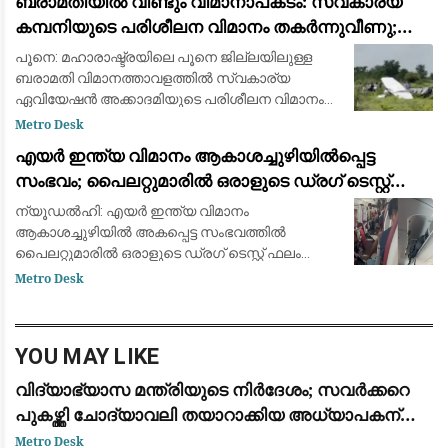
ബരാമതിയിൽ വീണ്ടും വിമാനാപകടം: സ്വകാര്യ
വിജിലൻസ് പ്
കമ്പനിയുടെ പരിശീലന വിമാനം തകർന്നുവീണു;
ആളപായമില്ല
പൂനെ: മഹാരാഷ്ട്രയിലെ പൂനെ ജില്ലയിലുള്ള
ബരാമതി വിമാനത്താവളത്തിൽ സ്വകാര്യ
ഏവിയേഷൻ അക്കാദമിയുടെ പരിശീലന വിമാനം
തകർന്നുവീണു. കാർവർ ഏവിയേഷൻ (Carver
Metro Desk
Aviation) കമ്പനിയുടെ സെസ്ന 172 (VT-SEX) എന്ന
എയർ ഇന്ത്യ വിമാനം ആകാശച്ചുഴിയിൽപ്പെട്ട
പരിശീലന വിമ
സംഭവം; പൈലറ്റുമാരിൽ ഒരാളുടെ ഡ്രഗ് ടെസ്റ്റ്
ഫലം പോസിറ്റീവ്
ന്യൂഡൽഹി: എയർ ഇന്ത്യ വിമാനം
ആകാശച്ചുഴിയിൽ അകപ്പെട്ട സംഭവത്തിൽ
പൈലറ്റുമാരിൽ ഒരാളുടെ ഡ്രഗ് ടെസ്റ്റ് ഫലം
പോസിറ്റീവെന്ന് റിപ്പോർട്ട്. ഇനി ഒരു ഫലം കൂടി
Metro Desk
വരാനുള്ളതിനാൽ ഇതിനെ സ്ഥിരീകരണമായി
കണക്കാക്കാനാകില്ല.
YOU MAY LIKE
വിദ്യാഭ്യാസ മന്ത്രിയുടെ നിർദേശം; സവർക്കറെ
പുകഴ്ത്തി ചോദ്യാവലി തയാറാക്കിയ അധ്യാപകന്
സസ്പെൻഷൻ
Metro Desk