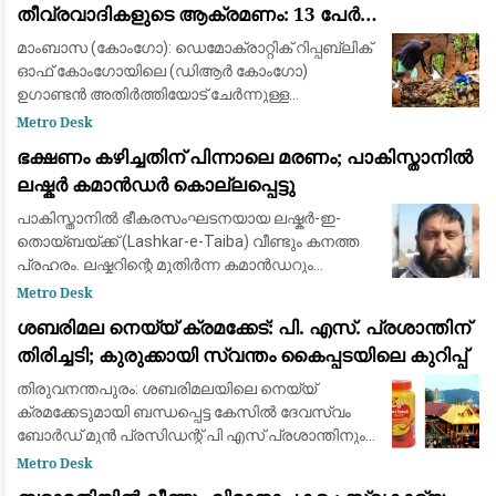
തീവ്രവാദികളുടെ ആക്രമണം: 13 പേർ
കൊല്ലപ്പെട്ടു; വീടുകൾ കത്തിച്ചു
മാംബാസ (കോംഗോ): ഡെമോക്രാറ്റിക് റിപ്പബ്ലിക്
ഓഫ് കോംഗോയിലെ (ഡിആർ കോംഗോ)
ഉഗാണ്ടൻ അതിർത്തിയോട് ചേർന്നുള്ള
ഗ്രാമത്തിൽ ഐസിസ് (ഇസ്ലാമിക് സ്റ്റേറ്റ്)
Metro Desk
ബന്ധമുള്ള ഭീകരർ നടത്തിയ ആക്രമണത്തിൽ
ഭക്ഷണം കഴിച്ചതിന് പിന്നാലെ മരണം; പാകിസ്താനിൽ
കുറഞ്ഞത് 13 പേർ കൊല്ല
ലഷ്കർ കമാൻഡർ കൊല്ലപ്പെട്ടു
പാകിസ്താനിൽ ഭീകരസംഘടനയായ ലഷ്കർ-ഇ-
തൊയ്ബയ്ക്ക് (Lashkar-e-Taiba) വീണ്ടും കനത്ത
പ്രഹരം. ലഷ്കറിന്റെ മുതിർന്ന കമാൻഡറും
ഹാഫിസ് സയീദിന്റെ അടുത്ത വിശ്വസ്തനുമായ
Metro Desk
ഖാരി സയീദ് അബ്ദുൾ അസീസ് (Qari Saeed Abdul
ശബരിമല നെയ്യ് ക്രമക്കേട്: പി. എസ്. പ്രശാന്തിന്
Aziz)
തിരിച്ചടി; കുരുക്കായി സ്വന്തം കൈപ്പടയിലെ കുറിപ്പ്
തിരുവനന്തപുരം: ശബരിമലയിലെ നെയ്യ്
ക്രമക്കേടുമായി ബന്ധപ്പെട്ട കേസിൽ ദേവസ്വം
ബോർഡ് മുൻ പ്രസിഡന്റ് പി എസ് പ്രശാന്തിനും
മുൻ അംഗം എ അജികുമാറിനും വലിയ തിരിച്ചടി.
Metro Desk
ഇരുവർക്കുമെതിരെ നിർണായക തെളിവുകൾ