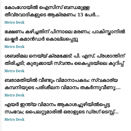
കോംഗോയിൽ ഐസിസ് ബന്ധമുള്ള
തീവ്രവാദികളുടെ ആക്രമണം: 13 പേർ
കൊല്ലപ്പെട്ടു; വീടുകൾ കത്തിച്ചു
Metro Desk
ഭക്ഷണം കഴിച്ചതിന് പിന്നാലെ മരണം; പാകിസ്താനിൽ
ലഷ്കർ കമാൻഡർ കൊല്ലപ്പെട്ടു
Metro Desk
ശബരിമല നെയ്യ് ക്രമക്കേട്: പി. എസ്. പ്രശാന്തിന്
തിരിച്ചടി; കുരുക്കായി സ്വന്തം കൈപ്പടയിലെ കുറിപ്പ്
Metro Desk
ബരാമതിയിൽ വീണ്ടും വിമാനാപകടം: സ്വകാര്യ
കമ്പനിയുടെ പരിശീലന വിമാനം തകർന്നുവീണു;
ആളപായമില്ല
Metro Desk
എയർ ഇന്ത്യ വിമാനം ആകാശച്ചുഴിയിൽപ്പെട്ട
സംഭവം; പൈലറ്റുമാരിൽ ഒരാളുടെ ഡ്രഗ് ടെസ്റ്റ്
ഫലം പോസിറ്റീവ്
Metro Desk