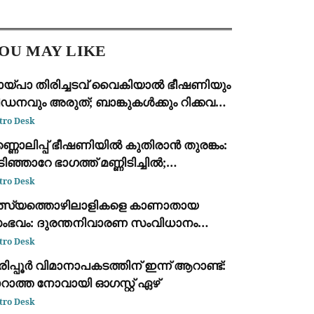
പ്പെടെ 11 പേർക്ക് പരിക്കേറ്റു.
നവാസ മേഖലകളെയും
ധാരണക്കാരെയും ലക്ഷ്യമിട്ട് വ്യാ
OU MAY LIKE
ായ്പാ തിരിച്ചടവ് വൈകിയാൽ ഭീഷണിയും
ഡനവും അരുത്; ബാങ്കുകൾക്കും റിക്കവറി
ജൻസികൾക്കും കർശന
tro Desk
ിയന്ത്രണങ്ങളുമായി ആർ.ബി.ഐ
്ണൊലിപ്പ് ഭീഷണിയിൽ കുതിരാൻ തുരങ്കം:
ിഞ്ഞാറേ ഭാഗത്ത് മണ്ണിടിച്ചിൽ;
്രദേശവാസികളും യാത്രക്കാരും
tro Desk
ശങ്കയിൽ
ത്സ്യത്തൊഴിലാളികളെ കാണാതായ
ംഭവം: ദുരന്തനിവാരണ സംവിധാനം
ർണമായി പരാജയപ്പെട്ടു; കടുത്ത
tro Desk
ിമർശനവുമായി ഫാ. യൂജിൻ പെരേര
ിപ്പൂർ വിമാനാപകടത്തിന് ഇന്ന് ആറാണ്ട്:
റാത്ത നോവായി ഓഗസ്റ്റ് ഏഴ്
tro Desk