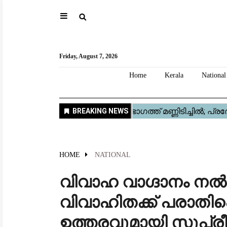
⚲
Home
Kerala
National
Gulf
World
Sports
Movies
Health
Automobile
Travel
Education
Novel
Business
Technology
Webstory
Friday, August 7, 2026
Home
Kerala
National
HOME
NATIONAL
വിവാഹ വാഗ്ദാനം നൽകി 
വിവാഹിതക്ക് പരാതി
ഉത്തരവുമായി സുപ്ര