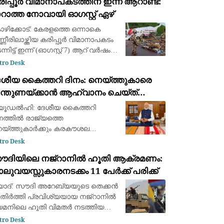
ിപ്പൂർ വിമാനാപകടത്തിന് ഇന്ന് ആറാണ്ട്:
ര്‍ത്തിക്കുന്നത് ഭരണകൂടത്തിന്റെ
റാത്ത നോവായി ഓഗസ്റ്റ് ഏഴ്
ടുകാര്
ഴിക്കോട്: കേരളത്തെ ഒന്നാകെ
്ണീരിലാഴ്ത്തിയ കരിപ്പൂർ വിമാനാപകടം
്നിട്ട് ഇന്ന് (ഓഗസ്റ്റ് 7) ആറ് വർഷം
കയുന്നു. 2020 ഓഗസ്റ്റ് 7-ന് രാത്രി
tro Desk
ത്ത മഴയത്ത് ദുബായിൽ നിന്ന്
േശീയ കൈത്തറി ദിനം: നെയ്ത്തുകാരെ
്തിയ എയർ ഇന്ത്യ എക്സ്പ്രസ്
ിന്തുണയ്ക്കാൻ ആഹ്വാനം ചെയ്ത്
രധാനമന്ത്രി നരേന്ദ്ര മോദി
യൂഡൽഹി: ദേശീയ കൈത്തറി
നത്തിൽ രാജ്യത്തെ
യ്ത്തുകാർക്കും കരകൗശല
ദഗ്ദ്ധർക്കും ആശംസകൾ നേർന്ന്
tro Desk
രധാനമന്ത്രി നരേന്ദ്ര മോദി.
ൗദിയിലെ നജ്‌റാനിൽ ഹൂതി ആക്രമണം:
്ത്യയുടെ സമ്പന്നമായ കൈത്തറി
ലുവയസ്സുകാരനടക്കം 11 പേർക്ക് പരിക്ക്
രമ്പര്യത്തെയും അതിനായി ജീവിതം
്റിവെച്ച
യാദ്: സൗദി അറേബ്യയുടെ തെക്കൻ
ിർത്തി പ്രവിശ്യയായ നജ്‌റാനിൽ
മനിലെ ഹൂതി വിമതർ നടത്തിയ
്രമണത്തിൽ നാലുവയസ്സുകാരൻ
tro Desk