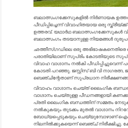
ബലാത്സംഗക്കേസുകളിൽ നിർണായക ഉത്തരവ
പീഡിപ്പിച്ചെന്ന് വിവാഹിതയായ ഒരു സ്ത്രീയ്
ഉത്തരവ്. യഥാർഥ ബലാത്സംഗക്കേസുകൾ വി
ബലാത്സംഗം തടയാനുള്ള നിയമങ്ങൾ ദുരുപ
ഛത്തീസ്ഗഡിലെ ഒരു അഭിഭാഷകനെതിരെ 
പരാതിയിലാണ് സുപ്രിം കോടതിയുടെ സുപ്ര
വിവാഹ വാഗ്ദാനം നൽകി പീഡിപ്പിച്ചുവെന്ന് പര
കോടതി പറഞ്ഞു. ജസ്റ്റിസ് ബി വി നാഗരത്ന, 
ബെഞ്ചിന്റേതാണ് സുപ്രധാന നിരീക്ഷണങ്
വിവാഹം വാഗ്ദാനം ചെയ്ത് ലൈംഗിക ബന്ധത
വാഗ്ദാനം ചെയ്തുള്ള പീഡനങ്ങളായി കണക്കാക
പ്രതി ലൈംഗിക ബന്ധത്തിന് സമ്മതം നേടുക
നൽകുകയും തുടക്കം മുതൽ വാഗ്ദാനം നിറവേറ
ബോധ്യപ്പെടുകയും ചെയ്യുമ്പോഴാണ് ഐപി
നിലനിൽക്കുകയെന്ന് ബെഞ്ച് നിരീക്ഷിച്ച