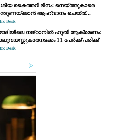
േശീയ കൈത്തറി ദിനം: നെയ്ത്തുകാരെ
ിന്തുണയ്ക്കാൻ ആഹ്വാനം ചെയ്ത്
രധാനമന്ത്രി നരേന്ദ്ര മോദി
tro Desk
ൗദിയിലെ നജ്‌റാനിൽ ഹൂതി ആക്രമണം:
ലുവയസ്സുകാരനടക്കം 11 പേർക്ക് പരിക്ക്
tro Desk