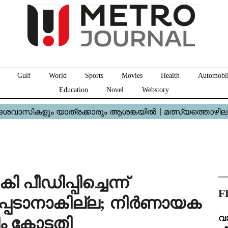
Gulf
World
Sports
Movies
Health
Automobi
Education
Novel
Webstory
പീഡിപ്പിച്ചെന്ന്
F
പ്പെടാനാകില്ല; നിർണായക
വ
ീം കോടതി