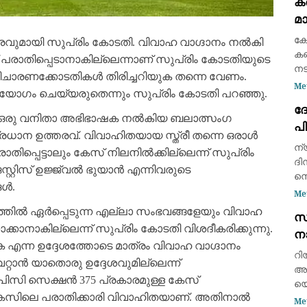
കര
ആവ
മാ
കെ
കോ
ുമായി സുപ്രിം കോടതി. വിവാഹ വാഗ്ദാനം നൽകി
കണ
ക്ക് പരാതിപ്പെടാനാകില്ലെന്നാണ് സുപ്രിം കോടതിയുടെ
നടന
ചാരണക്കോടതികൾ തിരിച്ചറിയുക തന്നെ വേണം.
തി
Me
യോഗം ചെയ്യരുതെന്നും സുപ്രിം കോടതി പറഞ്ഞു.
കന
ദ
എത
ഒരു വനിതാ അഭിഭാഷക നൽകിയ ബലാത്സംഗ
പ
ധാന ഉത്തരവ്. വിവാഹിതയായ സ്ത്രീ തന്നെ ഒരാൾ
പ്
ന്
ാതിപ്പെട്ടാലും കേസ് നിലനിൽക്കില്ലെന്ന് സുപ്രിം
ദി
ജസ്റ്റിസ് ഉജ്ജ്വൽ ഭുയാൻ എന്നിവരുടെ
നെ
ങൾ.
വി
Me
പ്
്തിൽ ഏർപ്പെടുന്ന എല്ലാ സംഭവങ്ങളേയും വിവാഹ
സ
ഇന
്കാനാകില്ലെന്ന് സുപ്രിം കോടതി വിശദീകരിക്കുന്നു.
നാ
പാ
 എന്ന ഉദ്ദേശത്തോടെ മാത്രം വിവാഹ വാഗ്ദാനം
മാറ
റി
്റാൻ യാതൊരു ഉദ്ദേശവുമില്ലെന്ന്
അത
സി സെക്ഷൻ 375 പ്രകാരമുള്ള കേസ്
യെ
ു. കേസിലെ പരാതിക്കാരി വിവാഹിതയാണ്. അതിനാൽ
ആക
Me