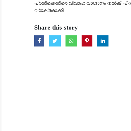
പ്രതിക്കെതിരെ വിവാഹ വാഗ്ദാനം നൽകി പീഡിപ
വ്യക്തമാക്കി
Share this story