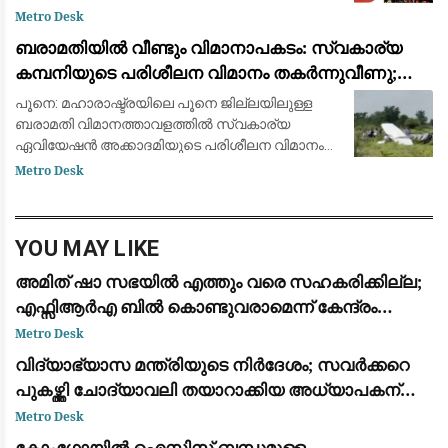
മുൻ അംഗം എ അജികുമാറിനും വലിയ തിരിച്ചടി.
Metro Desk
ഇരുവർക്കുമെതിരെ നിർണായക തെളിവുകൾ
ബരാമതിയിൽ വീണ്ടും വിമാനാപകടം: സ്വകാര്യ
വിജിലൻസ് പ്
കമ്പനിയുടെ പരിശീലന വിമാനം തകർന്നുവീണു;
ആളപായമില്ല
പൂനെ: മഹാരാഷ്ട്രയിലെ പൂനെ ജില്ലയിലുള്ള
ബരാമതി വിമാനത്താവളത്തിൽ സ്വകാര്യ
ഏവിയേഷൻ അക്കാദമിയുടെ പരിശീലന വിമാനം
തകർന്നുവീണു. കാർവർ ഏവിയേഷൻ (Carver
Metro Desk
Aviation) കമ്പനിയുടെ സെസ്ന 172 (VT-SEX) എന്ന
പരിശീലന വിമ
YOU MAY LIKE
അമിത് ഷാ സഭയിൽ എത്തും വരെ സഹകരിക്കില്ല;
എഫ്സിആർഎ ബിൽ കൊണ്ടുവരാമെന്ന് കേന്ദ്രം
കരുതേണ്ട: കെ സി വേണു​ഗോപാൽ
Metro Desk
വിദ്യാഭ്യാസ മന്ത്രിയുടെ നിർദേശം; സവർക്കറെ
പുകഴ്ത്തി ചോദ്യാവലി തയാറാക്കിയ അധ്യാപകന്
സസ്പെൻഷൻ
Metro Desk
കോംഗോയിൽ ഐസിസ് ബന്ധമുള്ള