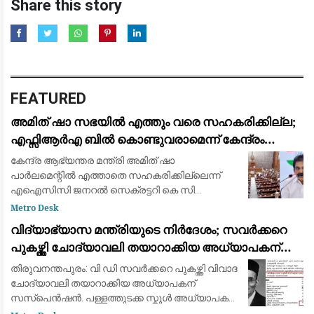
Share this story
FEATURED
അമിത് ഷാ സഭയിൽ എത്തും വരെ സഹകരിക്കില്ല;
എഫ്സിആർഎ ബിൽ കൊണ്ടുവരാമെന്ന് കേന്ദ്രം
കരുതേണ്ട: കെ സി വേണു​ഗോപാൽ
കേന്ദ്ര ആഭ്യന്തര മന്ത്രി അമിത് ഷാ
പാർലമെന്റിൽ എത്താതെ സഹകരിക്കില്ലെന്ന്
എഐസിസി ജനറൽ സെക്രട്ടറി കെ സി
വേണുഗോപാൽ. മണ്ഡല പുനർ നിർണയവുമായി
Metro Desk
ബന്ധപ്പെട്ട ബില്ല് അവതരിപ്പിക്കുന്നതിന് മുൻപ്
വിദ്യാഭ്യാസ മന്ത്രിയുടെ നിർദേശം; സവർക്കറെ
സർവകക്ഷി യോഗം വിളി
പുകഴ്ത്തി ചോദ്യാവലി തയാറാക്കിയ അധ്യാപകന്
സസ്പെൻഷൻ
തിരുവനന്തപുരം: വി ഡി സവർക്കറെ പുകഴ്ത്തി വിവാദ
ചോദ്യാവലി തയാറാക്കിയ അധ്യാപകന്
സസ്പെൻഷൻ. പള്ളത്തുടക്ക സ്കൂൾ അധ്യാപകൻ
ഗുരു പ്രസാദിനെയാണ് സസ്പെൻഡ് ചെയ്തത്.