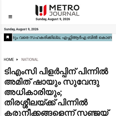
Sunday, August 9, 2026
GO
Sunday, August 9, 2026
Home
Kerala
National
Gulf
World
Sports
Movies
Health
Automobile
Travel
Education
Novel
Business
Technology
Webstory
HOME
NATIONAL
ടിഎംസി പിളർപ്പിന് പിന്നിൽ
അമിത് ഷായും സുവേന്ദു
അധികാരിയും;
തിരശ്ശീലയ്ക്ക് പിന്നിൽ
കരുനീക്കങ്ങളെന്ന് സഞ്ജയ്