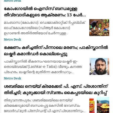
Metro Desk
വിദ്യാഭ്യാസ മന്ത്രിയുടെ നിർദേശത്തെ
കോംഗോയിൽ ഐസിസ് ബന്ധമുള്ള
തുടർന്നാണ് ന
തീവ്രവാദികളുടെ ആക്രമണം: 13 പേർ
കൊല്ലപ്പെട്ടു; വീടുകൾ കത്തിച്ചു
മാംബാസ (കോംഗോ): ഡെമോക്രാറ്റിക് റിപ്പബ്ലിക്
ഓഫ് കോംഗോയിലെ (ഡിആർ കോംഗോ)
ഉഗാണ്ടൻ അതിർത്തിയോട് ചേർന്നുള്ള
ഗ്രാമത്തിൽ ഐസിസ് (ഇസ്ലാമിക് സ്റ്റേറ്റ്)
Metro Desk
ബന്ധമുള്ള ഭീകരർ നടത്തിയ ആക്രമണത്തിൽ
ഭക്ഷണം കഴിച്ചതിന് പിന്നാലെ മരണം; പാകിസ്താനിൽ
കുറഞ്ഞത് 13 പേർ കൊല്ല
ലഷ്കർ കമാൻഡർ കൊല്ലപ്പെട്ടു
പാകിസ്താനിൽ ഭീകരസംഘടനയായ ലഷ്കർ-ഇ-
തൊയ്ബയ്ക്ക് (Lashkar-e-Taiba) വീണ്ടും കനത്ത
പ്രഹരം. ലഷ്കറിന്റെ മുതിർന്ന കമാൻഡറും
ഹാഫിസ് സയീദിന്റെ അടുത്ത വിശ്വസ്തനുമായ
Metro Desk
ഖാരി സയീദ് അബ്ദുൾ അസീസ് (Qari Saeed Abdul
ശബരിമല നെയ്യ് ക്രമക്കേട്: പി. എസ്. പ്രശാന്തിന്
Aziz)
തിരിച്ചടി; കുരുക്കായി സ്വന്തം കൈപ്പടയിലെ കുറിപ്പ്
തിരുവനന്തപുരം: ശബരിമലയിലെ നെയ്യ്
ക്രമക്കേടുമായി ബന്ധപ്പെട്ട കേസിൽ ദേവസ്വം
ബോർഡ് മുൻ പ്രസിഡന്റ് പി എസ് പ്രശാന്തിനും