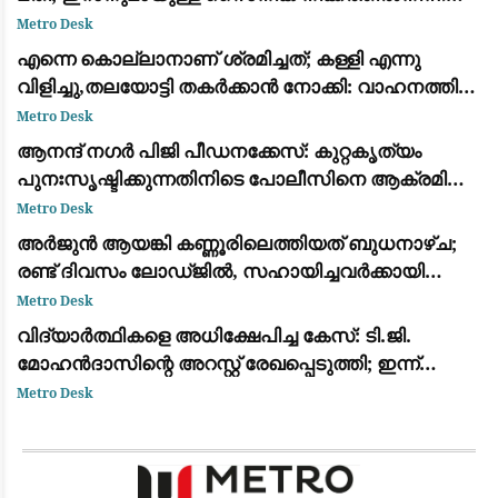
പിൻവാങ്ങാൻ ട്രംപ്
Metro Desk
എന്നെ കൊല്ലാനാണ് ശ്രമിച്ചത്; കള്ളി എന്നു
വിളിച്ചു,തലയോട്ടി തകർക്കാൻ നോക്കി: വാഹനത്തിന്
നേരെ കല്ലേറുണ്ടായതിനെ രൂക്ഷമായി വിമർശിച്ച്
Metro Desk
മമത ബാനർജി
ആനന്ദ് നഗർ പിജി പീഡനക്കേസ്: കുറ്റകൃത്യം
പുനഃസൃഷ്ടിക്കുന്നതിനിടെ പോലീസിനെ ആക്രമിച്ചു;
പ്രതിക്ക് കാലിൽ വെടിയേറ്റു
Metro Desk
അർജുൻ ആയങ്കി കണ്ണൂരിലെത്തിയത് ബുധനാഴ്ച;
രണ്ട് ദിവസം ലോഡ്ജിൽ, സഹായിച്ചവർക്കായി
തിരച്ചിൽ
Metro Desk
വിദ്യാർത്ഥികളെ അധിക്ഷേപിച്ച കേസ്: ടി.ജി.
മോഹൻദാസിന്റെ അറസ്റ്റ് രേഖപ്പെടുത്തി; ഇന്ന്
കോടതിയിൽ ഹാജരാക്കും
Metro Desk