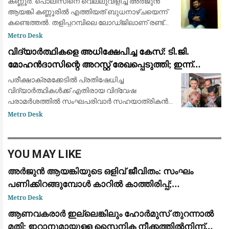
കണ്ണൂർ: പൊലീസിനെ വെല്ലുവിളിച്ച അർജുൻ
ആയങ്കി കണ്ണൂരിൽ എത്തിയത് ബുധനാഴ്ചയെന്ന്
കണ്ടെത്തൽ. തളിപ്പറമ്പിലെ ലോഡ്ജിലാണ് രണ്ട്
ദിവസം തങ്ങിയത്. സുഹൃത്ത് പ്രണവും ബന്ധു
Metro Desk
കുട്ടനുമാണ് സഹായം നൽകിയത് എന്ന് പൊലീസ്
വിദ്യാർത്ഥികളെ അധിക്ഷേപിച്ച കേസ്: ടി.ജി.
മോഹൻദാസിന്റെ അറസ്റ്റ് രേഖപ്പെടുത്തി; ഇന്ന്
കോടതിയിൽ ഹാജരാക്കും
പരീക്ഷാക്രമക്കേടില്‍ പ്രതിഷേധിച്ച
വിദ്യാര്‍ത്ഥികള്‍ക്ക് എതിരായ വിദ്വേഷ
പരാമര്‍ശത്തില്‍ സംഘപരിവാര്‍ സഹയാത്രികന്‍
ടി. ജി. മോഹന്‍ദാസിന്റെ അറസ്റ്റ് രേഖപ്പെടുത്തി.
Metro Desk
കൊച്ചിയില്‍ നിന്ന് കസ്റ്റഡിയിലെടുത്ത ടിജ
YOU MAY LIKE
അർജുൻ ആയങ്കിയുടെ ഒളിവ് ജീവിതം: സംഘം
പണിക്കിറങ്ങുമ്പോൾ കാറിൽ കാത്തിരിപ്പ്;
നിർണായക വിവരങ്ങൾ പോലീസിന്
Metro Desk
ആണവകരാർ ഇല്ലെങ്കിലും ഹോർമുസ് തുറന്നാൽ
മതി; ഇറാനുമായുള്ള സൈനിക നീക്കത്തിൽനിന്ന്