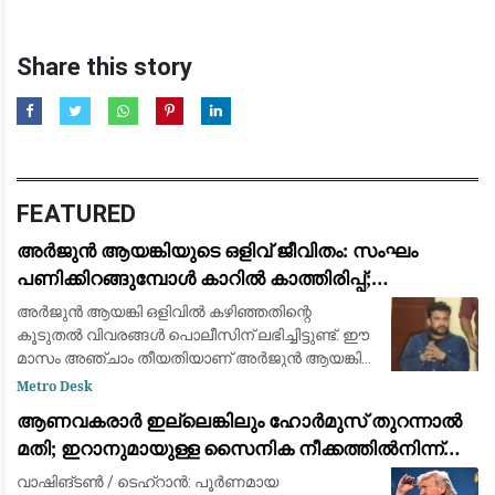
Share this story
FEATURED
അർജുൻ ആയങ്കിയുടെ ഒളിവ് ജീവിതം: സംഘം
പണിക്കിറങ്ങുമ്പോൾ കാറിൽ കാത്തിരിപ്പ്;
നിർണായക വിവരങ്ങൾ പോലീസിന്
അര്‍ജുന്‍ ആയങ്കി ഒളിവില്‍ കഴിഞ്ഞതിന്റെ
കൂടുതല്‍ വിവരങ്ങള്‍ പൊലീസിന് ലഭിച്ചിട്ടുണ്ട്. ഈ
മാസം അഞ്ചാം തീയതിയാണ് അര്‍ജുന്‍ ആയങ്കി
കണ്ണൂരിലെത്തിയത്. ആറാം തീയതി
Metro Desk
സുഹൃത്തുക്കള്‍ക്കൊപ്പം കാറില്‍ കണ്ണൂരിന്റെ പ
ആണവകരാർ ഇല്ലെങ്കിലും ഹോർമുസ് തുറന്നാൽ
മതി; ഇറാനുമായുള്ള സൈനിക നീക്കത്തിൽനിന്ന്
പിൻവാങ്ങാൻ ട്രംപ്
വാഷിങ്ടൺ / ടെഹ്റാൻ: പൂർണമായ