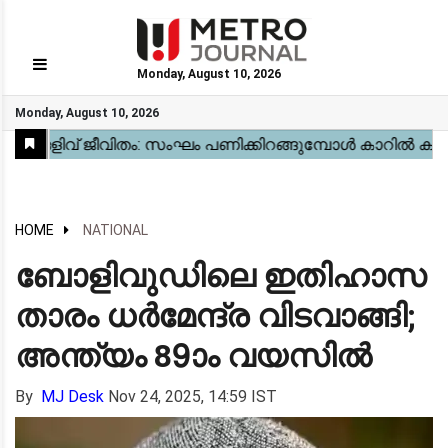
Monday, August 10, 2026
GO
Monday, August 10, 2026
Home
Kerala
National
Gulf
World
Sports
Movies
Health
Automobile
Travel
Education
Novel
Business
Technology
Webstory
HOME
NATIONAL
ബോളിവുഡിലെ ഇതിഹാസ
താരം ധർമേന്ദ്ര വിടവാങ്ങി;
അന്ത്യം 89ാം വയസിൽ
By
MJ Desk
Nov 24, 2025, 14:59 IST