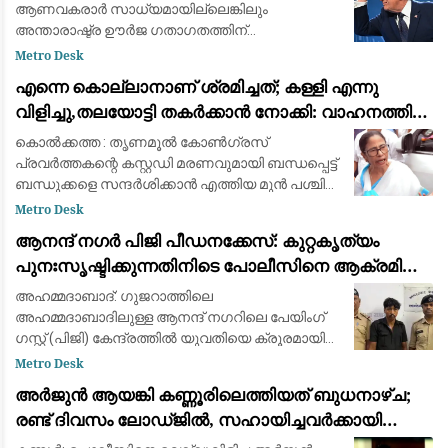
ആണവകരാർ സാധ്യമായില്ലെങ്കിലും
അന്താരാഷ്ട്ര ഊർജ ഗതാഗതത്തിന്
നിർണായകമായ ഹോർമുസ് കടലിടുക്ക് വീണ്ടും
Metro Desk
തുറന്നുകിട്ടിയാൽ ഇറാനുമായുള്ള സൈനിക
എന്നെ കൊല്ലാനാണ് ശ്രമിച്ചത്; കള്ളി എന്നു
സംഘർഷത്തിൽനിന്ന് പിൻവാങ്ങാമെന്ന സൂചന
വിളിച്ചു,തലയോട്ടി തകർക്കാൻ നോക്കി: വാഹനത്തിന്
നൽ
നേരെ കല്ലേറുണ്ടായതിനെ രൂക്ഷമായി വിമർശിച്ച്
കൊൽക്കത്ത : തൃണമൂൽ കോൺഗ്രസ്
മമത ബാനർജി
പ്രവർത്തകന്റെ കസ്റ്റഡി മരണവുമായി ബന്ധപ്പെട്ട്
ബന്ധുക്കളെ സന്ദർശിക്കാൻ എത്തിയ മുൻ പശ്ചിമ
ബംഗാൾ മുഖ്യമന്ത്രിയും തൃണമൂൽ
Metro Desk
കോൺഗ്രസ് അധ്യക്ഷയുമായ മമത
ആനന്ദ് നഗർ പിജി പീഡനക്കേസ്: കുറ്റകൃത്യം
ബാനർജിയുടെ വാഹനത്തിന് നേരെ ക
പുനഃസൃഷ്ടിക്കുന്നതിനിടെ പോലീസിനെ ആക്രമിച്ചു;
പ്രതിക്ക് കാലിൽ വെടിയേറ്റു
അഹമ്മദാബാദ്: ഗുജറാത്തിലെ
അഹമ്മദാബാദിലുള്ള ആനന്ദ് നഗറിലെ പേയിംഗ്
ഗസ്റ്റ് (പിജി) കേന്ദ്രത്തിൽ യുവതിയെ ക്രൂരമായി
പീഡിപ്പിച്ച കേസ്സിലെ പ്രതിക്ക് പോലീസിന്റെ
Metro Desk
വെടിയേറ്റു. തെളിവെടുപ്പിന്റെ ഭാഗമായി കുറ്റകൃത്യ
അർജുൻ ആയങ്കി കണ്ണൂരിലെത്തിയത് ബുധനാഴ്ച;
രണ്ട് ദിവസം ലോഡ്ജിൽ, സഹായിച്ചവർക്കായി
തിരച്ചിൽ