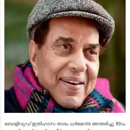
ബോളിവുഡ് ഇതിഹാസ താരം ധർമേന്ദ്ര അന്തരിച്ചു. 89ാം