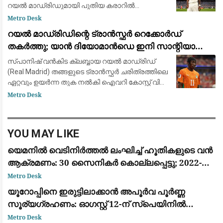
റയൽ മാഡ്രിഡുമായി പുതിയ കരാറിൽ
ഒപ്പുവെക്കാൻ ഒരുങ്ങുന്നു. പ്രമുഖ ട്രാൻസ്ഫർ
Metro Desk
മാധ്യമപ്രവർത്തകൻ ഫാബ്രിസിയോ
റയൽ മാഡ്രിഡിന്റെ ട്രാൻസ്ഫർ റെക്കോർഡ്
റൊമാനോയും 'ദ അത്‌ലറ്റികു'മാണ
തകർത്തു; യാൻ ദിയോമാൻഡെ ഇനി സാന്റിയാഗോ
ബെർണബ്യൂവിൽ
സ്പാനിഷ് വൻകിട ക്ലബ്ബായ റയൽ മാഡ്രിഡ്
(Real Madrid) തങ്ങളുടെ ട്രാൻസ്ഫർ ചരിത്രത്തിലെ
ഏറ്റവും ഉയർന്ന തുക നൽകി ഐവറി കോസ്റ്റ് വിങ്
ഫോർവേഡ് യാൻ ദിയോമാൻഡെയെ (Yan
Metro Desk
Diomandé) സ്വന്തമാക്കി. ജർമ്മൻ ക്ലബ്ബായ
ആർ.ബ
YOU MAY LIKE
യെമനിൽ വെടിനിർത്തൽ ലംഘിച്ച് ഹൂതികളുടെ വൻ
ആക്രമണം: 30 സൈനികർ കൊല്ലപ്പെട്ടു; 2022-ന്
ശേഷമുള്ള ഏറ്റവും വലിയ ഏറ്റുമുട്ടൽ
Metro Desk
യൂറോപ്പിനെ ഇരുട്ടിലാക്കാൻ അപൂർവ പൂർണ്ണ
സൂര്യഗ്രഹണം: ഓഗസ്റ്റ് 12-ന് സ്പെയിനിൽ
പ്രകൃതിയുടെ വിസ്മയക്കാഴ്ച
Metro Desk