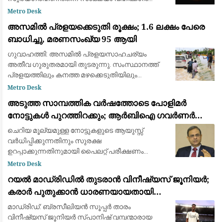
ഒരുങ്ങി ശാസ്ത്രലോകവും ആകാശപ്രേമികളും.
Metro Desk
ഓഗസ്റ്റ് 12-നാണ് ചന്ദ്രൻ സൂര്യനെ പൂർണ്ണമായി
അസമിൽ പ്രളയക്കെടുതി രൂക്ഷം; 1.6 ലക്ഷം പേരെ
മറയ്ക
ബാധിച്ചു, മരണസംഖ്യ 95 ആയി
ഗുവാഹത്തി: അസമിൽ പ്രളയസാഹചര്യം
അതീവ ഗുരുതരമായി തുടരുന്നു. സംസ്ഥാനത്ത്
പ്രളയത്തിലും കനത്ത മഴക്കെടുതിയിലും
മരിച്ചവരുടെ എണ്ണം 95 ആയി ഉയർന്നു. 14
Metro Desk
ജില്ലകളിലായി 1.6 ലക്ഷത്തിലധികം (1,60,000)
അടുത്ത സാമ്പത്തിക വർഷത്തോടെ പോളിമർ
ആളുകളെയാണ് വെള്
നോട്ടുകൾ പുറത്തിറക്കും; ആർബിഐ ഗവർണർ
സഞ്ജയ് മൽഹോത്ര
ചെറിയ മൂല്യമുള്ള നോട്ടുകളുടെ ആയുസ്സ്
വർധിപ്പിക്കുന്നതിനും സുരക്ഷ
ഉറപ്പാക്കുന്നതിനുമായി പൈലറ്റ് പരീക്ഷണം
പുരോഗമിക്കുന്നു.
Metro Desk
റയൽ മാഡ്രിഡിൽ തുടരാൻ വിനീഷ്യസ് ജൂനിയർ;
കരാർ പുതുക്കാൻ ധാരണയായതായി
ഫാബ്രിസിയോ റൊമാനോയും ദ അത്‌ലറ്റിക്കും
മാഡ്രിഡ്: ബ്രസീലിയൻ സൂപ്പർ താരം
വിനീഷ്യസ് ജൂനിയർ സ്പാനിഷ് വമ്പന്മാരായ