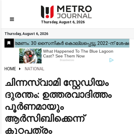
Thursday, August 6, 2026
GO
Thursday, August 6, 2026
Home
Kerala
National
Gulf
World
Sports
Movies
Health
Automobile
Travel
Education
Novel
Business
Technology
Webstory
HOME
NATIONAL
ചിന്നസ്വാമി സ്റ്റേഡിയം
ദുരന്തം: ഉത്തരവാദിത്തം
പൂർണമായും
ആർസിബിക്കെന്ന്
കുറ്റപത്രം