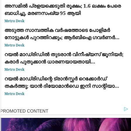
അസമിൽ പ്രളയക്കെടുതി രൂക്ഷം; 1.6 ലക്ഷം പേരെ
ബാധിച്ചു, മരണസംഖ്യ 95 ആയി
Metro Desk
അടുത്ത സാമ്പത്തിക വർഷത്തോടെ പോളിമർ
നോട്ടുകൾ പുറത്തിറക്കും; ആർബിഐ ഗവർണർ
സഞ്ജയ് മൽഹോത്ര
Metro Desk
റയൽ മാഡ്രിഡിൽ തുടരാൻ വിനീഷ്യസ് ജൂനിയർ;
കരാർ പുതുക്കാൻ ധാരണയായതായി
ഫാബ്രിസിയോ റൊമാനോയും ദ അത്‌ലറ്റിക്കും
Metro Desk
റയൽ മാഡ്രിഡിന്റെ ട്രാൻസ്ഫർ റെക്കോർഡ്
തകർത്തു; യാൻ ദിയോമാൻഡെ ഇനി സാന്റിയാഗോ
ബെർണബ്യൂവിൽ
Metro Desk