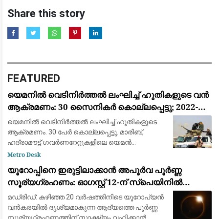
Share this story
FEATURED
യെമനിൽ വെടിനിർത്തൽ ലംഘിച്ച് ഹൂതികളുടെ വൻ
ആക്രമണം: 30 സൈനികർ കൊല്ലപ്പെട്ടു; 2022-ന്
ശേഷമുള്ള ഏറ്റവും വലിയ ഏറ്റുമുട്ടൽ
യെമനിൽ വെടിനിർത്തൽ ലംഘിച്ച് ഹൂതികളുടെ
ആക്രമണം. 30 പേർ കൊല്ലപ്പെട്ടു. മാരിബ്,
ഹദ്രാമൗട്ട് ഗവർണറേറ്റുകളിലെ യെമൻ
എമർജൻസി ഫോഴ്‌സ് ക്യാമ്പുകൾക്ക്
Metro Desk
നേരെയായിരുന്നു ആക്രമണം. 2022ന് ശേഷമുള്ള
യൂറോപ്പിനെ ഇരുട്ടിലാക്കാൻ അപൂർവ പൂർണ്ണ
വലിയ ആക്രമണമാണിത്
സൂര്യഗ്രഹണം: ഓഗസ്റ്റ് 12-ന് സ്പെയിനിൽ
പ്രകൃതിയുടെ വിസ്മയക്കാഴ്ച
മഡ്രിഡ്: കഴിഞ്ഞ 20 വർഷത്തിനിടെ യൂറോപ്യൻ
വൻകരയിൽ ദൃശ്യമാകുന്ന ആദ്യത്തെ പൂർണ്ണ
സൂര്യഗ്രഹണത്തിന് സാക്ഷ്യം വഹിക്കാൻ