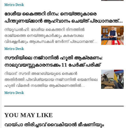
കനത്ത മഴയത്ത് ദുബായിൽ നിന്ന് എത്തിയ എയർ
Metro Desk
ഇന്ത്യ എക്സ്പ്രസ്
ദേശീയ കൈത്തറി ദിനം: നെയ്ത്തുകാരെ
പിന്തുണയ്ക്കാൻ ആഹ്വാനം ചെയ്ത് പ്രധാനമന്ത്രി
നരേന്ദ്ര മോദി
ന്യൂഡൽഹി: ദേശീയ കൈത്തറി ദിനത്തിൽ
രാജ്യത്തെ നെയ്ത്തുകാർക്കും കരകൗശല
വിദഗ്ദ്ധർക്കും ആശംസകൾ നേർന്ന് പ്രധാനമന്ത്രി
നരേന്ദ്ര മോദി. ഇന്ത്യയുടെ സമ്പന്നമായ
Metro Desk
കൈത്തറി പാരമ്പര്യത്തെയും അതിനായി ജീവിതം
സൗദിയിലെ നജ്‌റാനിൽ ഹൂതി ആക്രമണം:
മാറ്റിവെച്ച
നാലുവയസ്സുകാരനടക്കം 11 പേർക്ക് പരിക്ക്
റിയാദ്: സൗദി അറേബ്യയുടെ തെക്കൻ
അതിർത്തി പ്രവിശ്യയായ നജ്‌റാനിൽ യെമനിലെ
ഹൂതി വിമതർ നടത്തിയ ആക്രമണത്തിൽ
നാലുവയസ്സുകാരൻ ഉൾപ്പെടെ 11 പേർക്ക്
Metro Desk
പരിക്കേറ്റു. ജനവാസ മേഖലകളെയും
സാധാരണക്കാരെയും ലക്ഷ്യമിട്ട് വ്യാ
YOU MAY LIKE
വായ്പാ തിരിച്ചടവ് വൈകിയാൽ ഭീഷണിയും