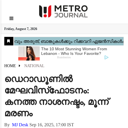
GO
Friday, August 7, 2026
Home
Kerala
National
Gulf
World
Sports
Movies
Health
Automobile
Travel
Education
Novel
Business
Technology
Webstory
HOME
NATIONAL
ഡെറാഡൂണിൽ
മേഘവിസ്‌ഫോടനം:
കനത്ത നാശനഷ്ടം, മൂന്ന്
മരണം
By
MJ Desk
Sep 16, 2025, 17:00 IST