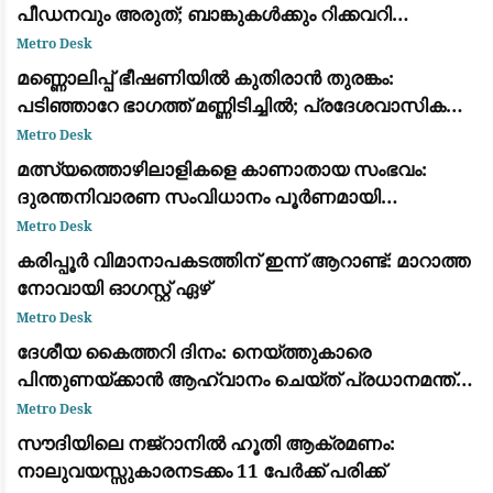
പീഡനവും അരുത്; ബാങ്കുകൾക്കും റിക്കവറി
ഏജൻസികൾക്കും കർശന നിയന്ത്രണങ്ങളുമായി
Metro Desk
ആർ.ബി.ഐ
മണ്ണൊലിപ്പ് ഭീഷണിയിൽ കുതിരാൻ തുരങ്കം:
പടിഞ്ഞാറേ ഭാഗത്ത് മണ്ണിടിച്ചിൽ; പ്രദേശവാസികളും
യാത്രക്കാരും ആശങ്കയിൽ
Metro Desk
മത്സ്യത്തൊഴിലാളികളെ കാണാതായ സംഭവം:
ദുരന്തനിവാരണ സംവിധാനം പൂർണമായി
പരാജയപ്പെട്ടു; കടുത്ത വിമർശനവുമായി ഫാ. യൂജിൻ
Metro Desk
പെരേര
കരിപ്പൂർ വിമാനാപകടത്തിന് ഇന്ന് ആറാണ്ട്: മാറാത്ത
നോവായി ഓഗസ്റ്റ് ഏഴ്
Metro Desk
ദേശീയ കൈത്തറി ദിനം: നെയ്ത്തുകാരെ
പിന്തുണയ്ക്കാൻ ആഹ്വാനം ചെയ്ത് പ്രധാനമന്ത്രി
നരേന്ദ്ര മോദി
Metro Desk
സൗദിയിലെ നജ്‌റാനിൽ ഹൂതി ആക്രമണം:
നാലുവയസ്സുകാരനടക്കം 11 പേർക്ക് പരിക്ക്