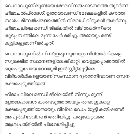
ഡെറാഡൂണിലുണ്ടായ മേഘവിസ്‌ഫോടനത്തെ തുടർന്ന്
ഹിമാചൽപ്രദേശ്, ഉത്തരാഖണ്ഡ് മേഖലകളിൽ കനത്ത
നാശം. മിന്നൽപ്രളയത്തിൽ നിരവധി വീടുകൾ തകർന്നു.
ഹിമാചലിലെ മണ്ഡി ജില്ലയിൽ വീട് തകർന്ന് ഒരു
കുടുംബത്തിലെ മൂന്ന് പേർ മരിച്ചു. അമ്മയും രണ്ട്
കുട്ടികളുമാണ് മരിച്ചത്.
ഡെറാഡൂണിൽ നിന്ന് ഇരുന്നൂറോളം വിദ്യാർഥികളെ
സുരക്ഷിത സ്ഥാനങ്ങളിലേക്ക് മാറ്റി. വെള്ളപ്പൊക്കത്തിൽ
ഒറ്റപ്പെട്ടുപോയ ദേവഭൂമി ഇൻസ്റ്റിറ്റ്യൂട്ടിലെ
വിദ്യാർഥികളെയാണ് സംസ്ഥാന ദുരന്തനിവാരണ സേന
രക്ഷപ്പെടുത്തിയത്.
ഹിമാചലിലെ മണ്ഡി ജില്ലയിൽ നിന്നും മൂന്ന്
മൃതദേഹങ്ങൾ കണ്ടെടുത്തതായും രണ്ടാളുകളെ
രക്ഷപ്പെടുത്തിയതായും ജില്ലാ ഡെപ്യൂട്ടി കമ്മീഷണർ
അപൂർവ് ദേവ്ഗൺ അറിയിച്ചു. പരുക്കേറ്റവരെ
ആശുപത്രിയിൽ പ്രവേശിപ്പിച്ചു.