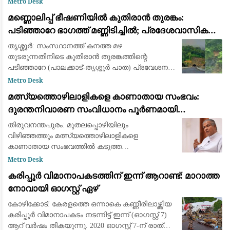
Metro Desk
ഭീഷണിപ്പെടുത്തുന്നതും തടയാൻ പുതിയ കർശന
മണ്ണൊലിപ്പ് ഭീഷണിയിൽ കുതിരാൻ തുരങ്കം:
മാർഗ്ഗനിർദ്
പടിഞ്ഞാറേ ഭാഗത്ത് മണ്ണിടിച്ചിൽ; പ്രദേശവാസികളും
യാത്രക്കാരും ആശങ്കയിൽ
തൃശ്ശൂർ: സംസ്ഥാനത്ത് കനത്ത മഴ
തുടരുന്നതിനിടെ കുതിരാൻ തുരങ്കത്തിന്റെ
പടിഞ്ഞാറേ (പാലക്കാട്-തൃശ്ശൂർ പാത) പ്രവേശന
കവാടത്തിന് സമീപം ശക്തമായ മണ്ണിടിച്ചിൽ.
Metro Desk
തുടർച്ചയായി പെയ്യുന്ന മഴയിൽ തുരങ്കത്തിന്
മത്സ്യത്തൊഴിലാളികളെ കാണാതായ സംഭവം:
മുകളിലെ മ
ദുരന്തനിവാരണ സംവിധാനം പൂർണമായി
പരാജയപ്പെട്ടു; കടുത്ത വിമർശനവുമായി ഫാ. യൂജിൻ
തിരുവനന്തപുരം: മുതലപ്പൊഴിയിലും
പെരേര
വിഴിഞ്ഞത്തും മത്സ്യത്തൊഴിലാളികളെ
കാണാതായ സംഭവത്തില്‍ കടുത്ത
വിമര്‍ശനവുമായി ലത്തീന്‍ സഭ വികാരി ജനറല്‍
Metro Desk
ഫാ. യൂജിന്‍ പെരേര. സംഭവം ആവര്‍ത്തിക്കുന്നത്
കരിപ്പൂർ വിമാനാപകടത്തിന് ഇന്ന് ആറാണ്ട്: മാറാത്ത
ഭരണകൂടത്തിന്റെ കെടുകാര്
നോവായി ഓഗസ്റ്റ് ഏഴ്
കോഴിക്കോട്: കേരളത്തെ ഒന്നാകെ കണ്ണീരിലാഴ്ത്തിയ
കരിപ്പൂർ വിമാനാപകടം നടന്നിട്ട് ഇന്ന് (ഓഗസ്റ്റ് 7)
ആറ് വർഷം തികയുന്നു. 2020 ഓഗസ്റ്റ് 7-ന് രാത്രി