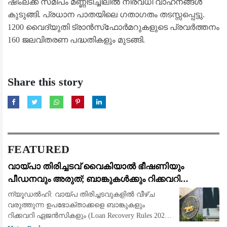
ഷിംലക്ക് സമീപം മണ്ണിടിച്ചിലിൽ നിരവധി വാഹനങ്ങൾ
കുടുങ്ങി. പ്രധാന പാതയിലെ ഗതാഗതം തടസ്സപ്പെട്ടു.
1200 വൈദ്യുതി ട്രാൻസ്‌ഫോർമറുകളുടെ പ്രവർത്തനം
160 ജലവിതരണ പദ്ധതികളും മുടങ്ങി.
Share this story
FEATURED
വായ്പാ തിരിച്ചടവ് വൈകിയാൽ ഭീഷണിയും
പീഡനവും അരുത്; ബാങ്കുകൾക്കും റിക്കവറി
ഏജൻസികൾക്കും കർശന നിയന്ത്രണങ്ങളുമായി
ന്യൂഡൽഹി: വായ്പ തിരിച്ചടവുകളിൽ വീഴ്ച
ആർ.ബി.ഐ
വരുത്തുന്ന ഉപഭോക്താക്കളെ ബാങ്കുകളും
റിക്കവറി ഏജൻസികളും (Loan Recovery Rules 2026)
മാനസികമായി പീഡിപ്പിക്കുന്നതും