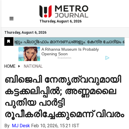
Thursday, August 6, 2026
GO
Thursday, August 6, 2026
Home
Kerala
National
Gulf
World
Sports
Movies
Health
Automobile
Travel
Education
Novel
Business
Technology
Webstory
HOME
NATIONAL
ബിജെപി നേതൃത്വവുമായി
കട്ടക്കലിപ്പിൽ; അണ്ണമലൈ
പുതിയ പാർട്ടി
രൂപീകരിച്ചേക്കുമെന്ന് വിവരം
By
MJ Desk
Feb 10, 2026, 15:21 IST