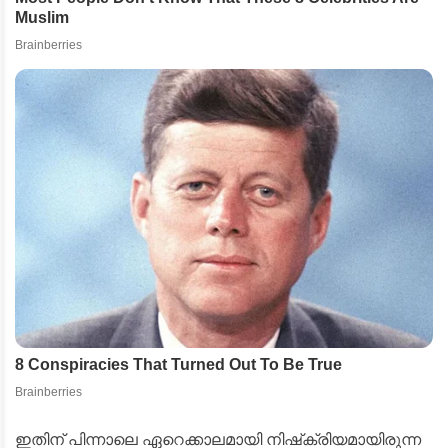
ഇതിന് പിന്നാലെ ഏറെക്കാലമായി നിഷ്‌ക്രിയമായിരുന്ന