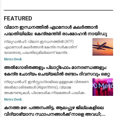
FEATURED
വിമാന ഇന്ധനത്തിൽ എഥനോൾ കലർത്താൻ
പദ്ധതിയില്ല: കേന്ദ്രമന്ത്രി രാംമോഹൻ നായിഡു
ന്യൂഡൽഹി: വിമാന ഇന്ധനത്തിൽ (ATF)
എഥനോൾ കലർത്താൻ കേന്ദ്ര സർക്കാരിന്
യാതൊരു പദ്ധതിലുമില്ലെന്ന് കേന്ദ്ര
വ്യോമയാന മന്ത്രി കെ. രാംമോഹൻ നായിഡു
Metro Desk
വ്യക്തമാക്കി. വിമാന സുരക്ഷയുമായി ബന്ധപ്പെട്ട്
അൽഗോരിതങ്ങളും പ്ലാറ്റ്‌ഫോം മാനദണ്ഡങ്ങളും:
തെറ്റായ വിവരങ്ങൾ
കേന്ദ്ര ചോദ്യം ചെയ്യലിൽ രണ്ടാം ദിവസവും മെറ്റ
ന്യൂഡൽഹി: ഇൻസ്റ്റാഗ്രാമിലെ ഉള്ളടക്ക വിതരണ
അൽഗോരിതങ്ങൾ (Algorithms), വ്യാജ
അക്കൗണ്ടുകൾ, പ്രാദേശിക നിയമങ്ങൾ പാലിക്കൽ
എന്നിവയുമായി ബന്ധപ്പെട്ട് സോഷ്യൽ മീഡിയ
Metro Desk
ഭീമനായ മെറ്റയ്‌ക്കെതിരെയുള്ള കേന്ദ്ര സർക്കാരി
കനത്ത മഴ: പത്തനംതിട്ട, ആലപ്പുഴ ജില്ലകളിലെ
വിദ്യാഭ്യാസ സ്ഥാപനങ്ങൾക്ക് നാളെ അവധി;