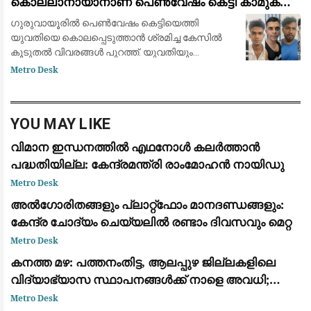
കൊല്ലാനായാനാണ് പെൺവേഷം കെട്ടി കാമുകൻ
ഗുരുവായൂരിലെത്തിയതെന്ന് പോലീസ്
ഗുരുവായൂരിൽ പെൺവേഷം കെട്ടിയെത്തി
യുവതിയെ കൊലപ്പെടുത്താൻ ശ്രമിച്ച കേസിൽ
കൂടുതൽ വിവരങ്ങൾ പുറത്ത്. യുവതിയും
മുഖ്യപ്രതി പ്രസാദും തമ്മിലുണ്ടായിരുന്ന ബന്ധം
Metro Desk
ഭാര്യയെ അറിയിച്ചതിലുള്ള വൈരാഗ്യമാണ്
കൊലപാതക പദ്ധത
YOU MAY LIKE
വിമാന ഇന്ധനത്തിൽ എഥനോൾ കലർത്താൻ
പദ്ധതിയില്ല: കേന്ദ്രമന്ത്രി രാംമോഹൻ നായിഡു
Metro Desk
അൽഗോരിതങ്ങളും പ്ലാറ്റ്‌ഫോം മാനദണ്ഡങ്ങളും:
കേന്ദ്ര ചോദ്യം ചെയ്യലിൽ രണ്ടാം ദിവസവും മെറ്റ
Metro Desk
കനത്ത മഴ: പത്തനംതിട്ട, ആലപ്പുഴ ജില്ലകളിലെ
വിദ്യാഭ്യാസ സ്ഥാപനങ്ങൾക്ക് നാളെ അവധി;
ഓറഞ്ച് അലർട്ട് പ്രഖ്യാപിച്ചു
Metro Desk