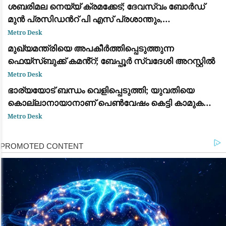
ശബരിമല നെയ്യ് ക്രമക്കേട്; ദേവസ്വം ബോർഡ്
മുൻ പ്രസിഡന്‍റ് പി എസ് പ്രശാന്തും,
അജികുമാറും, മുരാരി ബാബുവും പ്രതി പട്ടികയില്‍
Metro Desk
മുഖ്യമന്ത്രിയെ അപകീർത്തിപ്പെടുത്തുന്ന
ഫെയ്സ്ബുക്ക് കമൻ്റ്; ബേപ്പൂർ സ്വദേശി അറസ്റ്റിൽ
Metro Desk
ഭാര്യയോട് ബന്ധം വെളിപ്പെടുത്തി; യുവതിയെ
കൊല്ലാനായാനാണ് പെൺവേഷം കെട്ടി കാമുകൻ
ഗുരുവായൂരിലെത്തിയതെന്ന് പോലീസ്
Metro Desk