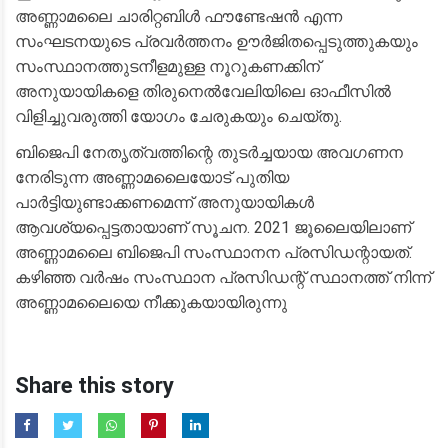
അണ്ണാമലൈ ചാരിറ്റബിൾ ഫൗണ്ടേഷൻ എന്ന
സംഘടനയുടെ പ്രവർത്തനം ഊർജിതപ്പെടുത്തുകയും
സംസ്ഥാനത്തുടനീളമുള്ള നൂറുകണക്കിന്
അനുയായികളെ തിരുനെൽവേലിയിലെ ഓഫീസിൽ
വിളിച്ചുവരുത്തി യോഗം ചേരുകയും ചെയ്തു.
ബിജെപി നേതൃത്വത്തിന്റെ തുടർച്ചയായ അവഗണന
നേരിടുന്ന അണ്ണാമലൈയോട് പുതിയ
പാർട്ടിയുണ്ടാക്കണമെന്ന് അനുയായികൾ
ആവശ്യപ്പെട്ടതായാണ് സൂചന. 2021 ജൂലൈയിലാണ്
അണ്ണാമലൈ ബിജെപി സംസ്ഥാനന പ്രസിഡന്റായത്.
കഴിഞ്ഞ വർഷം സംസ്ഥാന പ്രസിഡന്റ് സ്ഥാനത്ത് നിന്ന്
അണ്ണാമലൈയെ നീക്കുകയായിരുന്നു
Share this story