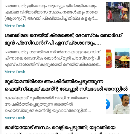
ഓറഞ്ച് അലർട്ട് പ്രഖ്യാപിച്ചു
പത്തനംതിട്ടയിലെയും ആലപ്പുഴ ജില്ലയിലെയും
എല്ലാ വിദ്യാഭ്യാസ സ്ഥാപനങ്ങൾക്കും നാളെ
(ആഗസ്റ്റ് 7) അവധി പ്രഖ്യാപിച്ച് ജില്ല കളക്ടർ.
ഇന്ന് റെഡ് അലർട്ടും നാളെ ഓറഞ്ച് അലർട്ടും
Metro Desk
പ്രഖ്യാപിച്ച സാഹചര്യത്തിലാണ് ജില്
ശബരിമല നെയ്യ് ക്രമക്കേട്; ദേവസ്വം ബോർഡ്
മുൻ പ്രസിഡന്‍റ് പി എസ് പ്രശാന്തും,
അജികുമാറും, മുരാരി ബാബുവും പ്രതി പട്ടികയില്‍
പത്തനംതിട്ട: ശബരിമല സ്വര്‍ണക്കൊള്ള കേസിന്
പിന്നാലെ ദേവസ്വം ബോര്‍ഡ് മുന്‍ പ്രസിഡന്റ് പി
എസ് പ്രശാന്തിന് കുരുക്കായി നെയ്യ് ക്രമക്കേട്
കേസും. വിജിലന്‍സിന്റെ എഫ്‌ഐആറില്‍ പി എസ്
Metro Desk
പ്രശാന്തും, അജികുമാറും, മു
മുഖ്യമന്ത്രിയെ അപകീർത്തിപ്പെടുത്തുന്ന
ഫെയ്സ്ബുക്ക് കമൻ്റ്; ബേപ്പൂർ സ്വദേശി അറസ്റ്റിൽ
കോഴിക്കോട്: മുഖ്യമന്ത്രി വിഡി സതീശനെ
അപകീർത്തിപ്പെടുത്തുന്ന തരത്തിൽ
ഫെയ്സ്ബുക്ക് കമന്‍റിട്ട യുവാവ് അറസ്റ്റിൽ.
കോഴിക്കോട് ബേപ്പൂർ സ്വദേശി നിതിൻ
Metro Desk
കക്കേടത്തിനെയാണ് സൈബർ പൊലീസ് അറസ്റ്റ്
ഭാര്യയോട് ബന്ധം വെളിപ്പെടുത്തി; യുവതിയെ
ചെയ്തത്. മുഖ്യമന്ത