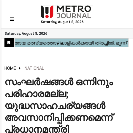
Saturday, August 8, 2026
GO
Saturday, August 8, 2026
Home
Kerala
National
Gulf
World
Sports
Movies
Health
Automobile
Travel
Education
Novel
Business
Technology
Webstory
HOME
NATIONAL
സംഘർഷങ്ങൾ ഒന്നിനും
പരിഹാരമല്ല;
യുദ്ധസാഹചര്യങ്ങൾ
അവസാനിപ്പിക്കണമെന്ന്
പ്രധാനമന്ത്രി