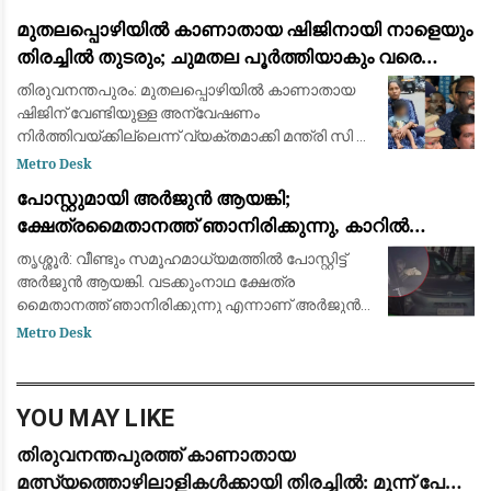
ശ്രമിക്കുന്നുവെന്നും പല പരാതികളും അടി
മുതലപ്പൊഴിയിൽ കാണാതായ ഷിജിനായി നാളെയും
തിരച്ചിൽ തുടരും; ചുമതല പൂർത്തിയാകും വരെ
തീരത്തുണ്ടാകുമെന്ന് മന്ത്രി സി.പി. ജോൺ
തിരുവനന്തപുരം: മുതലപ്പൊഴിയില്‍ കാണാതായ
ഷിജിന് വേണ്ടിയുള്ള അന്വേഷണം
നിര്‍ത്തിവയ്ക്കില്ലെന്ന് വ്യക്തമാക്കി മന്ത്രി സി പി
ജോണ്‍. ഇത് സംബന്ധിച്ച വിവരങ്ങള്‍ കുടുംബത്തെ
Metro Desk
ബോധ്യപ്പെടുത്തിയെന്നും അന്വേഷണം തുടര
പോസ്റ്റുമായി അർജുൻ ആയങ്കി;
ക്ഷേത്രമൈതാനത്ത് ഞാനിരിക്കുന്നു, കാറിൽ
പാലിയേക്കര ടോൾ പ്ലാസ കടക്കുന്ന ദൃശ്യം
തൃശ്ശൂർ: വീണ്ടും സമൂഹമാധ്യമത്തിൽ പോസ്റ്റിട്ട്
പുറത്ത്: സഹോദരനും ഭാര്യയും കസ്റ്റഡിയിൽ
അർജുൻ ആയങ്കി. വടക്കുംനാഥ ക്ഷേത്ര
മൈതാനത്ത് ഞാനിരിക്കുന്നു എന്നാണ് അർജുൻ
ആയങ്കി സമൂഹമാധ്യമത്തിൽ പോസ്റ്റ്
Metro Desk
ഇട്ടിരിക്കുന്നത്. അതേ സമയം അർജുൻ ആയങ്കി
കാറിൽ പാല
YOU MAY LIKE
തിരുവനന്തപുരത്ത് കാണാതായ
മത്സ്യത്തൊഴിലാളികൾക്കായി തിരച്ചിൽ: മൂന്ന് പേരെ