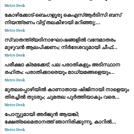
കാണാതായിട്ട് ഇന്ന് 9 ദിവസം
Metro Desk
കോഴിക്കോട്-ബെംഗളൂരു കെഎസ്ആർടിസി ബസ്
നിയന്ത്രണം വിട്ട് തലകീഴായി മറിഞ്ഞു;
ഡ്രെെവർക്കും കണ്ടക്ടർക്കും ദാരുണാന്ത്യം
Metro Desk
സ്വാതന്ത്ര്യദിനാഘോഷങ്ങളിൽ വന്ദേമാതരം
മുഴുവൻ ആലപിക്കണം; നിർദേശവുമായി ചീഫ്
സെക്രട്ടറി
Metro Desk
പരീക്ഷാ ക്രമക്കേട്; പല പരാതികളും അടിസ്ഥാന
രഹിതം: പരാതിക്കാരെയും മാധ്യമങ്ങളെയും
വിമര്‍ശിച്ച് പിഎസ്‌സി
Metro Desk
മുതലപ്പൊഴിയിൽ കാണാതായ ഷിജിനായി നാളെയും
തിരച്ചിൽ തുടരും; ചുമതല പൂർത്തിയാകും വരെ
തീരത്തുണ്ടാകുമെന്ന് മന്ത്രി സി.പി. ജോൺ
Metro Desk
പോസ്റ്റുമായി അർജുൻ ആയങ്കി;
ക്ഷേത്രമൈതാനത്ത് ഞാനിരിക്കുന്നു, കാറിൽ
പാലിയേക്കര ടോൾ പ്ലാസ കടക്കുന്ന ദൃശ്യം
Metro Desk