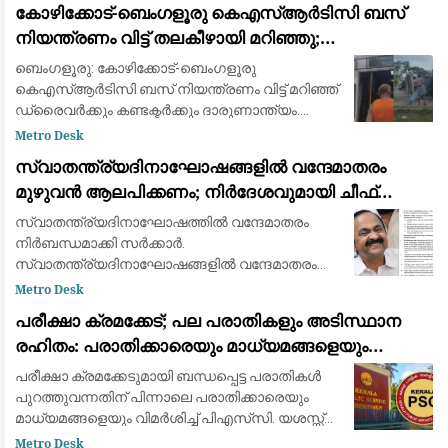
കോഴിക്കോട്-ബെംഗളൂരു കെഎസ്ആർടിസി ബസ്
കണ്ടെത്താനുള്ളത്. സർക്കാർ സംവിധാനങ്
നിയന്ത്രണം വിട്ട് തലകീഴായി മറിഞ്ഞു;
ഡ്രെെവർക്കും കണ്ടക്ടർക്കും ദാരുണാന്ത്യം
ബെംഗളൂരു: കോഴിക്കോട്-ബെംഗളൂരു
കെഎസ്ആര്‍ടിസി ബസ് നിയന്ത്രണം വിട്ട് മറിഞ്ഞ്
ഡ്രൈവര്‍ക്കും കണ്ടക്ടര്‍ക്കും ദാരുണാന്ത്യം.
ബെംഗളൂരു രാമനഗര ബിഡതിയില്‍ രാവിലെ
Metro Desk
6.40നായിരുന്നു അപകടം. നിയന്ത്രണം വിട്ട ബസ്
സ്വാതന്ത്ര്യദിനാഘോഷങ്ങളിൽ വന്ദേമാതരം
സൂചന
മുഴുവൻ ആലപിക്കണം; നിർദേശവുമായി ചീഫ്
സെക്രട്ടറി
സ്വാതന്ത്ര്യദിനാഘോഷത്തിൽ വന്ദേമാതരം
നിർബന്ധമാക്കി സർക്കാർ.
സ്വാതന്ത്ര്യദിനാഘോഷങ്ങളിൽ വന്ദേമാതരം
മുഴുവനായും ആലപിക്കണമെന്നാണ് ചീഫ്
Metro Desk
സെക്രട്ടറിയുടെ നിർദ്ദേശം. വന്ദേമാതരം
പരീക്ഷാ ക്രമക്കേട്; പല പരാതികളും അടിസ്ഥാന
നിർബന്ധമാക്കാനുള്ള കേന്ദ്ര തീരുമാ
രഹിതം: പരാതിക്കാരെയും മാധ്യമങ്ങളെയും
വിമര്‍ശിച്ച് പിഎസ്‌സി
പരീക്ഷാ ക്രമക്കേടുമായി ബന്ധപ്പെട്ട പരാതികള്‍
പുറത്തുവന്നതിന് പിന്നാലെ പരാതിക്കാരെയും
മാധ്യമങ്ങളെയും വിമര്‍ശിച്ച് പിഎസ്‌സി. യശസ്സ്
കളങ്കപ്പെടുത്താന്‍ ബോധപൂര്‍വ്വം
Metro Desk