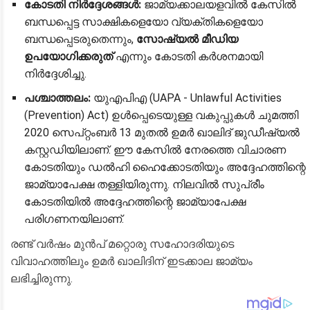
കോടതി നിർദ്ദേശങ്ങൾ:
ജാമ്യക്കാലയളവിൽ കേസിൽ
ബന്ധപ്പെട്ട സാക്ഷികളെയോ വ്യക്തികളെയോ
ബന്ധപ്പെടരുതെന്നും,
സോഷ്യൽ മീഡിയ
ഉപയോഗിക്കരുത്
എന്നും കോടതി കർശനമായി
നിർദ്ദേശിച്ചു.
പശ്ചാത്തലം:
യുഎപിഎ (UAPA - Unlawful Activities
(Prevention) Act) ഉൾപ്പെടെയുള്ള വകുപ്പുകൾ ചുമത്തി
2020 സെപ്റ്റംബർ 13 മുതൽ ഉമർ ഖാലിദ് ജുഡീഷ്യൽ
കസ്റ്റഡിയിലാണ്. ഈ കേസിൽ നേരത്തെ വിചാരണ
കോടതിയും ഡൽഹി ഹൈക്കോടതിയും അദ്ദേഹത്തിന്റെ
ജാമ്യാപേക്ഷ തള്ളിയിരുന്നു. നിലവിൽ സുപ്രീം
കോടതിയിൽ അദ്ദേഹത്തിന്റെ ജാമ്യാപേക്ഷ
പരിഗണനയിലാണ്.
​രണ്ട് വർഷം മുൻപ് മറ്റൊരു സഹോദരിയുടെ
വിവാഹത്തിലും ഉമർ ഖാലിദിന് ഇടക്കാല ജാമ്യം
ലഭിച്ചിരുന്നു.