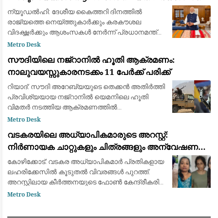
നരേന്ദ്ര മോദി
ന്യൂഡൽഹി: ദേശീയ കൈത്തറി ദിനത്തിൽ
രാജ്യത്തെ നെയ്ത്തുകാർക്കും കരകൗശല
വിദഗ്ദ്ധർക്കും ആശംസകൾ നേർന്ന് പ്രധാനമന്ത്രി
നരേന്ദ്ര മോദി. ഇന്ത്യയുടെ സമ്പന്നമായ
Metro Desk
കൈത്തറി പാരമ്പര്യത്തെയും അതിനായി ജീവിതം
സൗദിയിലെ നജ്‌റാനിൽ ഹൂതി ആക്രമണം:
മാറ്റിവെച്ച
നാലുവയസ്സുകാരനടക്കം 11 പേർക്ക് പരിക്ക്
റിയാദ്: സൗദി അറേബ്യയുടെ തെക്കൻ അതിർത്തി
പ്രവിശ്യയായ നജ്‌റാനിൽ യെമനിലെ ഹൂതി
വിമതർ നടത്തിയ ആക്രമണത്തിൽ
നാലുവയസ്സുകാരൻ ഉൾപ്പെടെ 11 പേർക്ക്
Metro Desk
പരിക്കേറ്റു. ജനവാസ മേഖലകളെയും
വടകരയിലെ അധ്യാപികമാരുടെ അറസ്റ്റ്:
സാധാരണക്കാരെയും ലക്ഷ്യമിട്ട് വ്യാ
നിർണായക ചാറ്റുകളും ചിത്രങ്ങളും അന്വേഷണ
സംഘത്തിന് ലഭിച്ചു
കോഴിക്കോട്: വടകര അധ്യാപികമാര്‍ പ്രതികളായ
ലഹരിക്കേസില്‍ കൂടുതല്‍ വിവരങ്ങള്‍ പുറത്ത്.
അറസ്റ്റിലായ കീര്‍ത്തനയുടെ ഫോണ്‍ കേന്ദ്രീകരിച്ച്
നത്തിയ അന്വേഷണത്തിലാണ് പൊലീസിന്
Metro Desk
ലഹരി ഇടപാടുമായി ബന്ധപ്പെട്ട വിവരങ്ങ