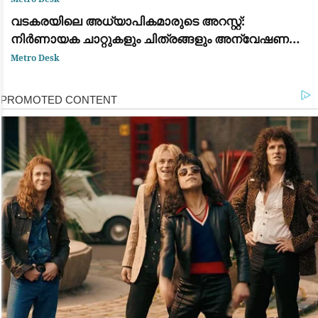
വടകരയിലെ അധ്യാപികമാരുടെ അറസ്റ്റ്:
നിർണായക ചാറ്റുകളും ചിത്രങ്ങളും അന്വേഷണ
സംഘത്തിന് ലഭിച്ചു
Metro Desk