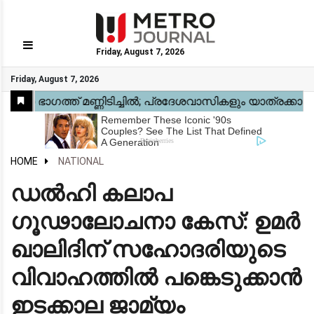
Friday, August 7, 2026
GO
Friday, August 7, 2026
Home
Kerala
National
Gulf
World
Sports
Movies
Health
Automobile
Travel
Education
Novel
Business
Technology
Webstory
HOME
NATIONAL
ഡൽഹി കലാപ
ഗൂഢാലോചനാ കേസ്: ഉമർ
ഖാലിദിന് സഹോദരിയുടെ
വിവാഹത്തിൽ പങ്കെടുക്കാൻ
ഇടക്കാല ജാമ്യം