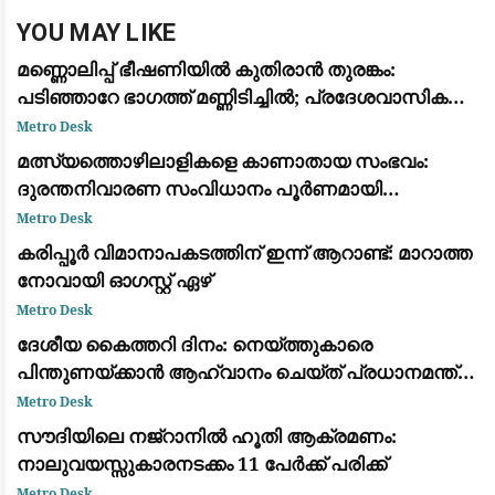
YOU MAY LIKE
മണ്ണൊലിപ്പ് ഭീഷണിയിൽ കുതിരാൻ തുരങ്കം:
പടിഞ്ഞാറേ ഭാഗത്ത് മണ്ണിടിച്ചിൽ; പ്രദേശവാസികളും
യാത്രക്കാരും ആശങ്കയിൽ
Metro Desk
മത്സ്യത്തൊഴിലാളികളെ കാണാതായ സംഭവം:
ദുരന്തനിവാരണ സംവിധാനം പൂർണമായി
പരാജയപ്പെട്ടു; കടുത്ത വിമർശനവുമായി ഫാ. യൂജിൻ
Metro Desk
പെരേര
കരിപ്പൂർ വിമാനാപകടത്തിന് ഇന്ന് ആറാണ്ട്: മാറാത്ത
നോവായി ഓഗസ്റ്റ് ഏഴ്
Metro Desk
ദേശീയ കൈത്തറി ദിനം: നെയ്ത്തുകാരെ
പിന്തുണയ്ക്കാൻ ആഹ്വാനം ചെയ്ത് പ്രധാനമന്ത്രി
നരേന്ദ്ര മോദി
Metro Desk
സൗദിയിലെ നജ്‌റാനിൽ ഹൂതി ആക്രമണം:
നാലുവയസ്സുകാരനടക്കം 11 പേർക്ക് പരിക്ക്
Metro Desk