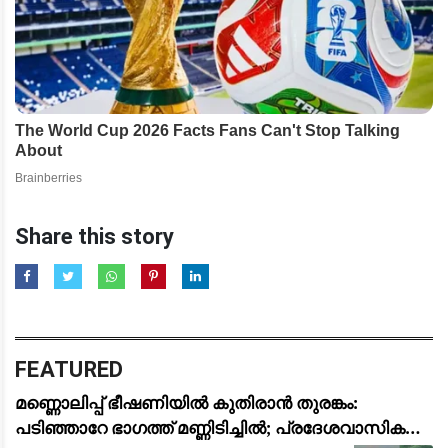
Share this story
FEATURED
മണ്ണൊലിപ്പ് ഭീഷണിയിൽ കുതിരാൻ തുരങ്കം:
പടിഞ്ഞാറേ ഭാഗത്ത് മണ്ണിടിച്ചിൽ; പ്രദേശവാസികളും