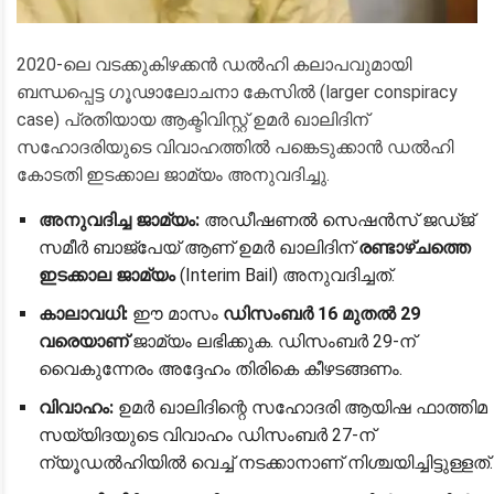
2020-ലെ വടക്കുകിഴക്കൻ ഡൽഹി കലാപവുമായി
ബന്ധപ്പെട്ട ഗൂഢാലോചനാ കേസിൽ (larger conspiracy
case) പ്രതിയായ ആക്ടിവിസ്റ്റ് ഉമർ ഖാലിദിന്
സഹോദരിയുടെ വിവാഹത്തിൽ പങ്കെടുക്കാൻ ഡൽഹി
കോടതി ഇടക്കാല ജാമ്യം അനുവദിച്ചു.
അനുവദിച്ച ജാമ്യം:
അഡീഷണൽ സെഷൻസ് ജഡ്ജ്
സമീർ ബാജ്പേയ് ആണ് ഉമർ ഖാലിദിന്
രണ്ടാഴ്ചത്തെ
ഇടക്കാല ജാമ്യം
(Interim Bail) അനുവദിച്ചത്.
കാലാവധി:
ഈ മാസം
ഡിസംബർ 16 മുതൽ 29
വരെയാണ്
ജാമ്യം ലഭിക്കുക. ഡിസംബർ 29-ന്
വൈകുന്നേരം അദ്ദേഹം തിരികെ കീഴടങ്ങണം.
വിവാഹം:
ഉമർ ഖാലിദിന്റെ സഹോദരി ആയിഷ ഫാത്തിമ
സയ്യിദയുടെ വിവാഹം ഡിസംബർ 27-ന്
ന്യൂഡൽഹിയിൽ വെച്ച് നടക്കാനാണ് നിശ്ചയിച്ചിട്ടുള്ളത്.