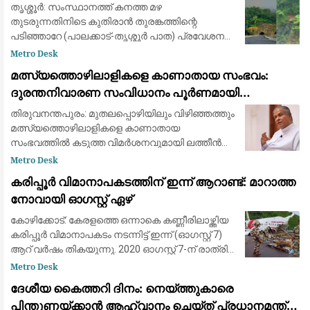
യാത്രക്കാരും ആശങ്കയിൽ
തൃശ്ശൂർ: സംസ്ഥാനത്ത് കനത്ത മഴ
തുടരുന്നതിനിടെ കുതിരാൻ തുരങ്കത്തിന്റെ
പടിഞ്ഞാറേ (പാലക്കാട്-തൃശ്ശൂർ പാത) പ്രവേശന
കവാടത്തിന് സമീപം ശക്തമായ മണ്ണിടിച്ചിൽ.
Metro Desk
തുടർച്ചയായി പെയ്യുന്ന മഴയിൽ തുരങ്കത്തിന്
മത്സ്യത്തൊഴിലാളികളെ കാണാതായ സംഭവം:
മുകളിലെ മ
ദുരന്തനിവാരണ സംവിധാനം പൂർണമായി
പരാജയപ്പെട്ടു; കടുത്ത വിമർശനവുമായി ഫാ. യൂജിൻ
തിരുവനന്തപുരം: മുതലപ്പൊഴിയിലും വിഴിഞ്ഞത്തും
പെരേര
മത്സ്യത്തൊഴിലാളികളെ കാണാതായ
സംഭവത്തില്‍ കടുത്ത വിമര്‍ശനവുമായി ലത്തീന്‍
സഭ വികാരി ജനറല്‍ ഫാ. യൂജിന്‍ പെരേര. സംഭവം
Metro Desk
ആവര്‍ത്തിക്കുന്നത് ഭരണകൂടത്തിന്റെ കെടുകാര്
കരിപ്പൂർ വിമാനാപകടത്തിന് ഇന്ന് ആറാണ്ട്: മാറാത്ത
നോവായി ഓഗസ്റ്റ് ഏഴ്
കോഴിക്കോട്: കേരളത്തെ ഒന്നാകെ കണ്ണീരിലാഴ്ത്തിയ
കരിപ്പൂർ വിമാനാപകടം നടന്നിട്ട് ഇന്ന് (ഓഗസ്റ്റ് 7)
ആറ് വർഷം തികയുന്നു. 2020 ഓഗസ്റ്റ് 7-ന് രാത്രി
കനത്ത മഴയത്ത് ദുബായിൽ നിന്ന് എത്തിയ എയർ
Metro Desk
ഇന്ത്യ എക്സ്പ്രസ്
ദേശീയ കൈത്തറി ദിനം: നെയ്ത്തുകാരെ
പിന്തുണയ്ക്കാൻ ആഹ്വാനം ചെയ്ത് പ്രധാനമന്ത്രി