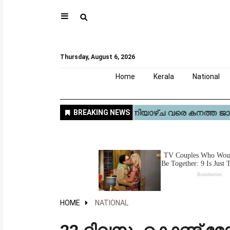
⚲
Home
Kerala
National
Gulf
World
Sports
Movies
Health
Automobile
Travel
Education
Novel
Business
Technology
Webstory
Thursday, August 6, 2026
Home
Kerala
National
HOME
NATIONAL