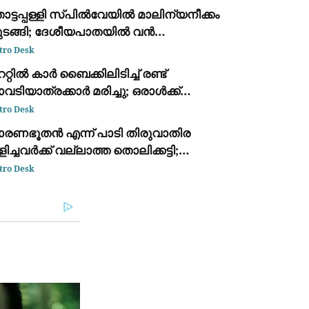
രതൊടണം
ട്ടപ്പള്ളി സ്പില്‍വേയിൽ മാലിന്യനീക്കം
ുടങ്ങി; ദേശീയപാതയിൽ വൻ
ാഗതക്കുരുക്ക്
tro Desk
ററ്റിൽ കാർ ബൈക്കിലിടിച്ച് രണ്ട്
വടിയാത്രക്കാർ മരിച്ചു; ഒരാൾക്ക്
ുരുതരം
tro Desk
ാരണഭൂതൻ എന്ന് പാടി തിരുവാതിര
ിച്ചവർക്ക് വല്ലാത്ത തൊലിക്കട്ടി;
ർവീസ് സംഘടനകളെ പരിഹസിച്ച്
tro Desk
ി.ഡി. സതീശൻ