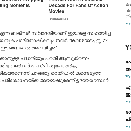
സ
കഴ
വ
‘ക
തി
ഇപ
Me
വല
 എന്ന ബക്സർ സ്വദേശിയാണ്. ഇയാളെ സഹായിച്ച
ഇറ
 വലിയ തുക പാരിതോഷികവും ഇവർ ആവശ്യപ്പെട്ടു. 22
വി
Y
് ഈമെയിലിൽ അറിയിച്ചത്.
്കാനുള്ള പദ്ധതിയും പ്രതി ആസൂത്രണം
ഹ
രീകരിച്ച ബക്സർ എസ്പി ശുഭം ആര്യ,
അന
രികയാണെന്ന് പറഞ്ഞു. റെയ്ഡിൽ കണ്ടെടുത്ത
ചർ
Me
രിശോധനയ്ക്ക് അയയ്ക്കുമെന്ന് ഉദ്യോഗസ്ഥർ
എ
ഇ
സ
Me
ഡ
പ
ജ
Me