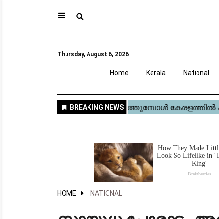
⚲
Home
Kerala
National
Gulf
World
Sports
Movies
Health
Automobile
Travel
Education
Novel
Business
Technology
Webstory
Thursday, August 6, 2026
Home
Kerala
National
HOME
NATIONAL