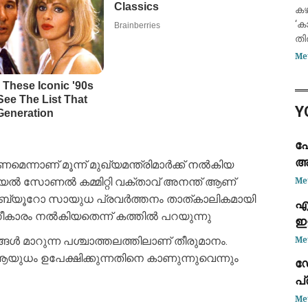
സ
കഴ
വ
‘ക
തി
ഇപ
Me
വല
ഇറ
വി
Y
ഹ
അന
ണമെന്നാണ് മൂന്ന് മുഖ്യമന്ത്രിമാർക്ക് നൽകിയ
ചർ
Me
്യൽ സോണൽ കമ്മിറ്റി വക്താവ് അനന്ത് ആണ്
ോളിറ്റ് ബ്യൂറോ സായുധ പ്രവർത്തനം താത്കാലികമായി
എ
ഗീകാരം നൽകിയതെന്ന് കത്തിൽ പറയുന്നു
ഇ
സ
Me
 മാറുന്ന പശ്ചാത്തലത്തിലാണ് തീരുമാനം.
ി ആയുധം ഉപേക്ഷിക്കുന്നതിനെ കാണുന്നുവെന്നും
ഡ
പ
ജ
Me