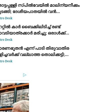
രതൊടണം
ട്ടപ്പള്ളി സ്പില്‍വേയിൽ മാലിന്യനീക്കം
ുടങ്ങി; ദേശീയപാതയിൽ വൻ
ാഗതക്കുരുക്ക്
tro Desk
ററ്റിൽ കാർ ബൈക്കിലിടിച്ച് രണ്ട്
വടിയാത്രക്കാർ മരിച്ചു; ഒരാൾക്ക്
ുരുതരം
tro Desk
ാരണഭൂതൻ എന്ന് പാടി തിരുവാതിര
ിച്ചവർക്ക് വല്ലാത്ത തൊലിക്കട്ടി;
ർവീസ് സംഘടനകളെ പരിഹസിച്ച്
tro Desk
ി.ഡി. സതീശൻ