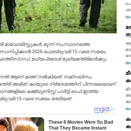
ക
പെ
ശാ
‘ഡ
Me
ഡോ
തോ
വി
ത
തക
ഗത
ആല
 മാവോയിസ്റ്റുകൾ. മൂന്ന് സംസ്ഥാനത്തെ
മാ
സാനിപ്പിക്കാൻ 2026 ഫെബ്രുവരി 15 വരെ സമയം
ദ
 ഛത്തിസ്ഗഡ്, മധ്യപ്രദേശ് മുഖ്യമന്ത്രിമാർക്കും
ഗത
Me
കി
മീ
കു
നന്ത് ആണ് കത്ത് നൽകിയത്. നക്‌സലിസം
കാ
റോ
മന്ത്രി അമിത് ഷായുടെ നിർദേശത്തിന് പിന്നാലെയാണ്
സ
ഗ
മീ
്ങളിലെ കമ്മ്യൂണിസ്റ്റ് പാർട്ടി ഓഫ് ഇന്ത്യ
അത
ബ്രുവരി 15 വരെ സമയം തേടിയത്
മോ
അപ
Me
മര
ക
പര
കള
ഡ