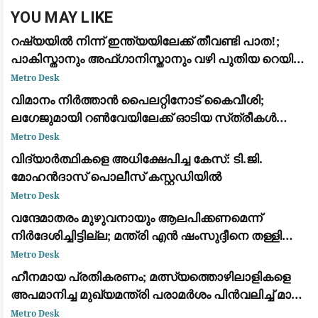
YOU MAY LIKE
റഷ്യയിൽ നിന്ന് ഇന്ത്യയിലേക്ക് തീവണ്ടി പാത!;
പാകിസ്താനും അഫ്ഗാനിസ്താനും വഴി പുതിയ റെയിൽ
പദ്ധതിയുമായി ഉപപ്രധാനമന്ത്രി മററ്റ് ഖൂസ്നൂലീൻ
Metro Desk
വിമാനം നിർത്താൻ പൈലറ്റിനോട് കൈവീശി;
ലഗേജുമായി റൺവേയിലേക്ക് ഓടിയ സ്‌ത്രീകൾ
പിടിയിൽ
Metro Desk
വിദ്യാർത്ഥികളെ അധിക്ഷേപിച്ച കേസ്: ടി.ജി.
മോഹൻദാസ് പൊലീസ് കസ്റ്റഡിയിൽ
Metro Desk
വന്ദേമാതരം മുഴുവനായും ആലപിക്കണമെന്ന്
നിര്‍ദേശിച്ചിട്ടില്ല; മന്ത്രി എന്‍ ഷംസുദ്ദീനെ തള്ളി
ലോക് ഭവന്‍
Metro Desk
ഹീനമായ പ്രതികരണം; മത്സ്യത്തൊഴിലാളികളെ
അപമാനിച്ച മുഖ്യമന്ത്രി പരാമർശം പിൻവലിച്ച് മാപ്പ്
പറയണം: വി. മുരളീധരൻ
Metro Desk