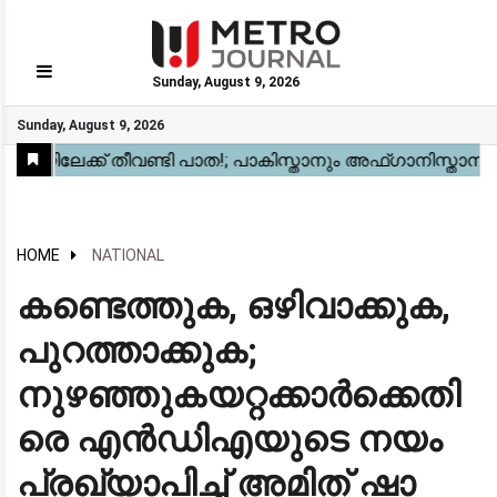
Sunday, August 9, 2026
GO
Sunday, August 9, 2026
Home
Kerala
National
Gulf
World
Sports
Movies
Health
Automobile
Travel
Education
Novel
Business
Technology
Webstory
HOME
NATIONAL
കണ്ടെത്തുക, ഒഴിവാക്കുക,
പുറത്താക്കുക;
നുഴഞ്ഞുകയറ്റക്കാർക്കെതി
രെ എൻഡിഎയുടെ നയം
പ്രഖ്യാപിച്ച് അമിത് ഷാ