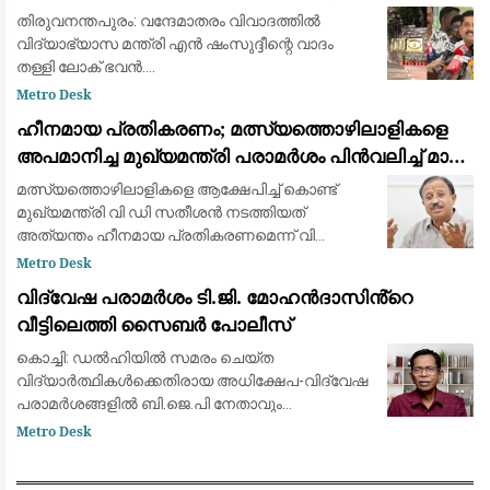
ലോക് ഭവന്‍
തിരുവനന്തപുരം: വന്ദേമാതരം വിവാദത്തില്‍
വിദ്യാഭ്യാസ മന്ത്രി എന്‍ ഷംസുദ്ദീന്റെ വാദം
തള്ളി ലോക് ഭവന്‍.
സ്വാതന്ത്ര്യദിനാഘോഷത്തില്‍ വന്ദേമാതരം
Metro Desk
പൂര്‍ണമായി ആലപിക്കണമെന്ന നിര്‍ദേശം ചീഫ്
ഹീനമായ പ്രതികരണം; മത്സ്യത്തൊഴിലാളികളെ
സെക്രട്ടറിക്ക് നല്‍കി
അപമാനിച്ച മുഖ്യമന്ത്രി പരാമർശം പിൻവലിച്ച് മാപ്പ്
പറയണം: വി. മുരളീധരൻ
മത്സ്യത്തൊഴിലാളികളെ ആക്ഷേപിച്ച് കൊണ്ട്
മുഖ്യമന്ത്രി വി ഡി സതീശന്‍ നടത്തിയത്
അത്യന്തം ഹീനമായ പ്രതികരണമെന്ന് വി
മുരളീധരന്‍ എംഎല്‍എ. മുഖ്യമന്ത്രി നടത്തിയ
Metro Desk
പരാമര്‍ശം പിന്‍വലിച്ച് മാപ്പ് പറയണമെന്നും
വിദ്വേഷ പരാമർശം ടി.ജി. മോഹൻദാസിൻ്റെ
അദ്ദേഹ
വീട്ടിലെത്തി സൈബർ പോലീസ്
കൊച്ചി: ഡൽഹിയിൽ സമരം ചെയ്ത
വിദ്യാർത്ഥികൾക്കെതിരായ അധിക്ഷേപ-വിദ്വേഷ
പരാമർശങ്ങളിൽ ബി.ജെ.പി നേതാവും
ആർ.എസ്.എസ് അനുകൂലിയുമായ ടി.ജി.
Metro Desk
മോഹൻദാസിനെ അറസ്റ്റ് ചെയ്യാൻ അന്വേഷണ
സംഘം വീട്ടിലെത്തി. തിരുവനന്തപുരം സി