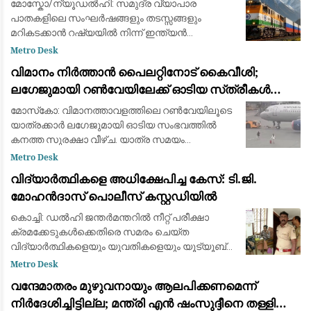
മോസ്കോ/ന്യൂഡൽഹി: സമുദ്ര വ്യാപാര
പാതകളിലെ സംഘർഷങ്ങളും തടസ്സങ്ങളും
മറികടക്കാൻ റഷ്യയിൽ നിന്ന് ഇന്ത്യൻ
മഹാസമുദ്രത്തിലേക്കും ഇന്ത്യയിലേക്കും നേരിട്ട്
Metro Desk
റെയിൽ പാത നിർമ്മിക്കുന്നതിനുള്ള സാധ്യതകൾ
വിമാനം നിർത്താൻ പൈലറ്റിനോട് കൈവീശി;
പരിശോധിച്ച് വ
ലഗേജുമായി റൺവേയിലേക്ക് ഓടിയ സ്‌ത്രീകൾ
പിടിയിൽ
മോസ്‌കോ: വിമാനത്താവളത്തിലെ റൺവേയിലൂടെ
യാത്രക്കാർ ലഗേജുമായി ഓടിയ സംഭവത്തിൽ
കനത്ത സുരക്ഷാ വീഴ്ച. യാത്ര സമയം
കഴിഞ്ഞെത്തിയതിനെ തുടർന്ന് ഫ്‌ളൈറ്റ് നഷ്ടപ്പെട്ട
Metro Desk
രണ്ട് സ്ത്രീകളാണ് വിമാനം പുറപ്പെടുന്നതിന് തൊട
വിദ്യാർത്ഥികളെ അധിക്ഷേപിച്ച കേസ്: ടി.ജി.
മോഹൻദാസ് പൊലീസ് കസ്റ്റഡിയിൽ
കൊച്ചി: ഡൽഹി ജന്തർമന്തറിൽ നീറ്റ് പരീക്ഷാ
ക്രമക്കേടുകൾക്കെതിരെ സമരം ചെയ്ത
വിദ്യാർത്ഥികളെയും യുവതികളെയും യൂട്യൂബ്
വീഡിയോയിലൂടെ അധിക്ഷേപിക്കുകയും വിദ്വേഷ
Metro Desk
പരാമർശം നടത്തുകയും ചെയ്ത കേസിൽ
വന്ദേമാതരം മുഴുവനായും ആലപിക്കണമെന്ന്
ബി.ജെ.പി പ്രൊഫഷണൽ
നിര്‍ദേശിച്ചിട്ടില്ല; മന്ത്രി എന്‍ ഷംസുദ്ദീനെ തള്ളി