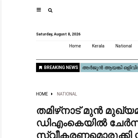
⚲
Home
Kerala
National
Gulf
World
Sports
Movies
Health
Automobile
Travel
Education
Novel
Business
Technology
Webstory
Saturday, August 8, 2026
Home
Kerala
National
HOME
NATIONAL
തമിഴ്‌നാട് മുൻ മുഖ്
ഡിഎംകെയിൽ ചേർന്ന
സ്വീകരണമൊരുക്കി സ്