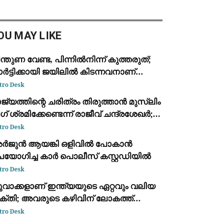
്തരം സേവനങ്ങൾക്ക് നിരക്ക്
ാക്കില്ലെന്ന് കേന്ദ്ര സർക്കാർ.
്നാൽ, വ്യാപാ
OU MAY LIKE
ന്തുണ വേണ്ട, പിന്നിൽനിന്ന് കുത്തരുത്;
ർട്ടിക്കായി ജയിലിൽ കിടന്നവനാണ്
ാൻ: എം.വി. ജയരാജന് മറുപടിയുമായി
tro Desk
ർജുൻ ആയങ്കി
ജ്യത്തിന്റെ ചരിത്രം തിരുത്താൻ മുസ്ലിം
ഗ് ശ്രമിക്കേണ്ടെന്ന് രാജീവ് ചന്ദ്രശേഖർ;
വർക്കർ ചോദ്യ വിവാദത്തിൽ ശക്തമായ
tro Desk
്രതികരണം
ർജുൻ ആയങ്കി ഒളിവിൽ പോകാൻ
പയോഗിച്ച കാർ പൊലീസ് കസ്റ്റഡിയിൽ
tro Desk
ുവാക്കളാണ് ഇന്ത്യയുടെ ഏറ്റവും വലിയ
ക്തി; അവരുടെ കഴിവിന് ലോകത്ത്
മാനതകളില്ല: രാഹുൽ ഗാന്ധി
tro Desk