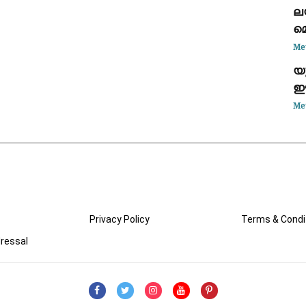
ല
മെ
Me
യ
ഈ
വ
Me
തു
Privacy Policy
Terms & Condi
ressal