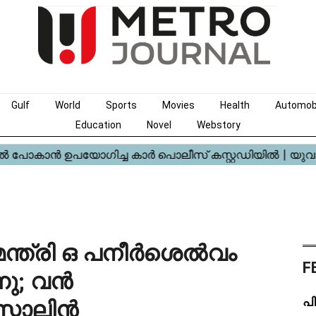
Gulf
World
Sports
Movies
Health
Automob
Education
Novel
Webstory
യമന്ത്രി ഒ പനീർശെൽവം
F
ു; വൻ
പി
റ്റാലിൻ