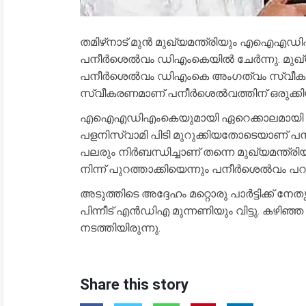
തമിഴ്‌നാട് മുൻ മുഖ്യമന്ത്രിയും എഐഎഡിഎ
പനീർശെൽവം ഡിഎംകെയിൽ ചേർന്നു. മുഖ്യമന
പനീർശെൽവം ഡിഎംകെ അംഗത്വം സ്വീകരിച്ചത
സ്വീകരണമാണ് പനീർശെൽവത്തിന് ഒരുക്കി
എഐഎഡിഎംകെയുമായി ഏറെക്കാലമായി അകൽ
പളനിസ്വാമി പിടി മുറുക്കിയതോടെയാണ്
പലരും നിർബന്ധിച്ചാണ് തന്നെ മുഖ്യമന്ത്ര
നിന്ന് പുറത്താക്കിയെന്നും പനീർശെൽവം പറ
അടുത്തിടെ അദ്ദേഹം മറ്റൊരു പാർട്ടിക്ക്
പിന്നീട് എൻഡിഎ മുന്നണിയും വിട്ടു. കഴിഞ
നടത്തിയിരുന്നു.
Share this story