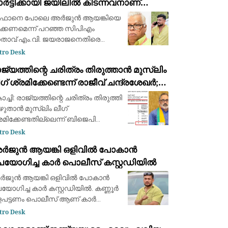
ർട്ടിക്കായി ജയിലിൽ കിടന്നവനാണ്
ാൻ: എം.വി. ജയരാജന് മറുപടിയുമായി
ഫാനെ പോലെ അര്‍ജുന്‍ ആയങ്കിയെ
ർജുൻ ആയങ്കി
ക്കണമെന്ന് പറഞ്ഞ സിപിഎം
താവ് എം.വി. ജയരാജനെതിരെ
യ്സ്ബുക്ക് പോസ്റ്റുമായി അര്‍ജുന്‍
tro Desk
ങ്കി. തനിക്ക് അയിത്തം
ജ്യത്തിന്റെ ചരിത്രം തിരുത്താൻ മുസ്ലിം
പ്പിക്കുന്നതിനും
ഗ് ശ്രമിക്കേണ്ടെന്ന് രാജീവ് ചന്ദ്രശേഖർ;
്ളിപ്പറയുന്നതിനും മുൻപ് താനീ പ്രസ്
വർക്കർ ചോദ്യ വിവാദത്തിൽ ശക്തമായ
ച്ചി: രാജ്യത്തിന്റെ ചരിത്രം തിരുത്തി
്രതികരണം
ുതാൻ മുസ്ലിം ലീഗ്
രമിക്കേണ്ടതില്ലെന്ന് ബിജെപി
താവ് രാജീവ് ചന്ദ്രശേഖർ.
tro Desk
വാതന്ത്ര്യസമര ക്വിസ്
ർജുൻ ആയങ്കി ഒളിവിൽ പോകാൻ
്സരത്തിൽ വി.ഡി.
പയോഗിച്ച കാർ പൊലീസ് കസ്റ്റഡിയിൽ
ർക്കറെക്കുറിച്ചുള്ള ചോദ്യം
പ്പെടുത്തിയത
ജുൻ ആയങ്കി ഒളിവിൽ പോകാൻ
യോഗിച്ച കാർ കസ്റ്റഡിയിൽ. കണ്ണൂർ
പട്ടണം പൊലീസ് ആണ് കാർ
്റ്റഡിയിൽ എടുത്തത്. വാഹനം
tro Desk
്ണൂർ പനങ്കാവിൽ ഉപേക്ഷിച്ച