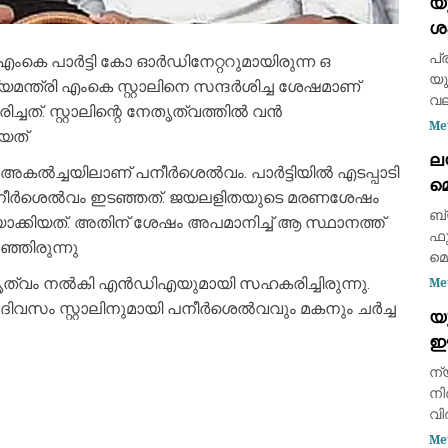
യ
നി
ശ
അഞ
സ
പ്
ംകെ പാർട്ടി കോ ഓർഡിനേറ്ററുമായിരുന്ന ഒ
യു
്ത്രി എംകെ സ്റ്റാലിനെ സന്ദർശിച്ച ശേഷമാണ്
വല
്. സ്റ്റാലിന്റെ നേതൃത്വത്തിൽ വൻ
കഴ
Me
യത്
സമ
ല
നേ
ച്ചയിലാണ് പനീർശെൽവം. പാർട്ടിയിൽ എടപ്പാടി
മെ
ഉത
 പനീർശെൽവം ഇടഞ്ഞത്. ജയലളിതയുടെ മരണശേഷം
കെ
ബ്
ിയാക്കിയത്. അതിന് ശേഷം അപമാനിച്ച് ആ സ്ഥാനത്ത്
ഫ
ഞ്ഞിരുന്നു
മെ
(6
 നേതൃത്വം നൽകി എൻഡിഎയുമായി സഹകരിച്ചിരുന്നു.
Me
റ
്ഞ ദിവസം സ്റ്റാലിനുമായി പനീർശെൽവവും മകനും ചർച്ച
യ
പ്
ഈ
രാ
ഏറ
വ
ന്
തു
നി
വി
ചെ
Me