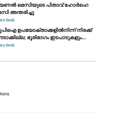
യണൽ മെസിയുടെ പിതാവ് ഹോർഹെ
സി അന്തരിച്ചു
tro Desk
ുപിഐ ഉപയോക്താക്കളിൽനിന്ന് നിരക്ക്
ടാക്കില്ല; ഭൂരിഭാഗം ഇടപാടുകളും
്യാപാരികൾക്കും സൗജന്യമായി
tro Desk
ടരുമെന്ന് കേന്ദ്ര സർക്കാർ
tions