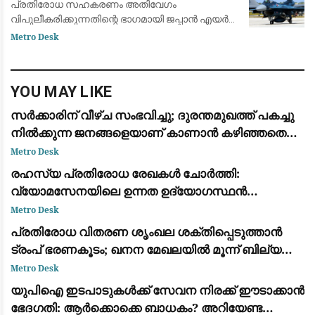
പ്രതിരോധ സഹകരണം അതിവേഗം
വിപുലീകരിക്കുന്നതിന്റെ ഭാഗമായി ജപ്പാൻ എയർ
സെൽഫ് ഡിഫൻസ് ഫോഴ്സിന്റെ (JASDF) എഫ്-2 (F-
Metro Desk
2) പോർവിമാനങ്ങൾ ആദ്യമായി ഇന്ത്യയിൽ
വിന്യസിക്കാൻ പദ്
YOU MAY LIKE
സർക്കാരിന് വീഴ്ച സംഭവിച്ചു; ദുരന്തമുഖത്ത് പകച്ചു
നിൽക്കുന്ന ജനങ്ങളെയാണ് കാണാൻ കഴിഞ്ഞതെന്ന്
പിണറായി വിജയൻ
Metro Desk
രഹസ്യ പ്രതിരോധ രേഖകൾ ചോർത്തി:
വ്യോമസേനയിലെ ഉന്നത ഉദ്യോഗസ്ഥൻ
അറസ്റ്റിൽ
Metro Desk
പ്രതിരോധ വിതരണ ശൃംഖല ശക്തിപ്പെടുത്താൻ
ട്രംപ് ഭരണകൂടം; ഖനന മേഖലയിൽ മൂന്ന് ബില്യൺ
ഡോളറിന്റെ വൻ നിക്ഷേപം
Metro Desk
യുപിഐ ഇടപാടുകൾക്ക് സേവന നിരക്ക് ഈടാക്കാൻ
ഭേദഗതി: ആർക്കൊക്കെ ബാധകം? അറിയേണ്ട