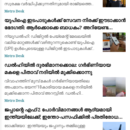
സുരക്ഷ വർദ്ധിപ്പിക്കുന്നതിനുമായി രാജ്യത്തെ
നിർണായക ധാതു (Critical Minerals), ബാറ്ററി
Metro Desk
പദ്ധതികളിൽ 3 ബില്യൺ ഡോളറിന്റെ (ഏകദേശം
യുപിഐ ഇടപാടുകൾക്ക് സേവന നിരക്ക് ഈടാക്കാൻ
25,000
ഭേദഗതി: ആർക്കൊക്കെ ബാധകം? അറിയേണ്ട
വിവരങ്ങൾ
ന്യൂഡൽഹി: ഡിജിറ്റൽ പേയ്‌മെന്റ് മേഖലയിൽ
വലിയ മാറ്റങ്ങൾക്ക് വഴിതുറന്നുകൊണ്ട് യുപിഐ
(UPI) ഉൾപ്പെടെയുള്ള ഡിജിറ്റൽ ഇടപാടുകൾക്ക്
സേവന നിരക്കുകൾ ഈടാക്കാൻ ബാങ്കുകൾക്കും
Metro Desk
സേവന ദാതാക്കൾക്കും അനുമതി നൽകുന്ന നിയമ
ഡൽഹിയിൽ ദുരഭിമാനക്കൊല: ഗർഭിണിയായ
മകളെ പിതാവ് നദിയിൽ മുക്കിക്കൊന്നു
വിവാഹത്തിന് മുമ്പ് മകൾ ഗർഭിണിയായതിലെ
അപമാനം ഭയന്ന് 18കാരിയായ മകളെ നദിയിൽ
മുക്കിക്കൊന്ന പിതാവ് അറസ്റ്റിൽ. ഡൽഹി
സ്വദേശിയായ ലഖ്പത് സിങ്ങാണ് മകളെ
Metro Desk
കൊലപ്പെടുത്തിയതെന്നാണ് പൊലീസ്
ജപ്പാന്റെ എഫ്-2 പോർവിമാനങ്ങൾ ആദ്യമായി
കണ്ടെത്തൽ. സംഭവത്തിൽ പിതാവി
ഇന്ത്യയിലേക്ക്; ഇന്തോ-പസഫിക്കിൽ പ്രതിരോധ
സഹകരണം ശക്തമാക്കാൻ തീരുമാനം
ടോക്കിയോ : ഇന്ത്യയും ജപ്പാനും തമ്മിലുള്ള