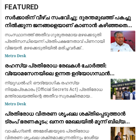
FEATURED
സർക്കാരിന് വീഴ്ച സംഭവിച്ചു; ദുരന്തമുഖത്ത് പകച്ചു
നിൽക്കുന്ന ജനങ്ങളെയാണ് കാണാൻ കഴിഞ്ഞതെന്ന്
പിണറായി വിജയൻ
സംസ്ഥാനത്ത് അതീവ ഗുരുതരമായ മഴക്കെടുതി
പ്രതിസന്ധിയെന്ന് പ്രതിപക്ഷനേതാവ് പിണറായി
വിജയൻ. മഴക്കെടുതിയിൽ മരിച്ചവർക്ക്
ആദരാഞ്ജലികൾ. ദുരന്തമുഖത്ത് പകച്ചു
Metro Desk
നിൽക്കുന്ന ജനങ്ങളെയാണ് കാണാൻ
രഹസ്യ പ്രതിരോധ രേഖകൾ ചോർത്തി:
കഴിഞ്ഞതെന്ന് പ്രതിപക്ഷന
വ്യോമസേനയിലെ ഉന്നത ഉദ്യോഗസ്ഥൻ
അറസ്റ്റിൽ
ന്യൂഡൽഹി: ഔദ്യോഗിക രഹസ്യ
നിയമപ്രകാരം (Official Secrets Act) പ്രതിരോധ
മന്ത്രാലയത്തിന്റെ അതീവ സുരക്ഷിതമായ
രേഖകൾ ചോർത്തിയ സംഭവത്തിൽ ഇന്ത്യൻ
Metro Desk
വ്യോമസേനയിലെ (IAF) മുതിർന്ന ഉദ്യോഗസ്ഥൻ
പ്രതിരോധ വിതരണ ശൃംഖല ശക്തിപ്പെടുത്താൻ
അറസ്റ്റിലായി. രാജ്യസുരക
ട്രംപ് ഭരണകൂടം; ഖനന മേഖലയിൽ മൂന്ന് ബില്യൺ
ഡോളറിന്റെ വൻ നിക്ഷേപം
വാഷിംഗ്ടൺ: അമേരിക്കയുടെ പ്രതിരോധ
വിതരണ ശൃംഖല ശക്തമാക്കുന്നതിനും ദേശീയ