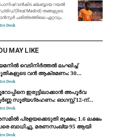
ാന്റിയാഗോ ബെർണബ്യൂവിൽ
പാനിഷ് വൻകിട ക്ലബ്ബായ റയൽ
ഡ്രിഡ് (Real Madrid) തങ്ങളുടെ
രാൻസ്ഫർ ചരിത്രത്തിലെ ഏറ്റവും
ർന്ന തുക നൽകി ഐവറി കോസ്റ്റ്
tro Desk
ങ് ഫോർവേഡ് യാൻ
യോമാൻഡെയെ (Yan Diomandé)
വന്തമാക്കി. ജർമ്മൻ ക്ലബ്ബായ
OU MAY LIKE
ർ.ബ
െമനിൽ വെടിനിർത്തൽ ലംഘിച്ച്
ൂതികളുടെ വൻ ആക്രമണം: 30
ൈനികർ കൊല്ലപ്പെട്ടു; 2022-ന്
tro Desk
ഷമുള്ള ഏറ്റവും വലിയ ഏറ്റുമുട്ടൽ
ൂറോപ്പിനെ ഇരുട്ടിലാക്കാൻ അപൂർവ
ർണ്ണ സൂര്യഗ്രഹണം: ഓഗസ്റ്റ് 12-ന്
്പെയിനിൽ പ്രകൃതിയുടെ വിസ്മയക്കാഴ്ച
tro Desk
മിൽ പ്രളയക്കെടുതി രൂക്ഷം; 1.6 ലക്ഷം
േരെ ബാധിച്ചു, മരണസംഖ്യ 95 ആയി
tro Desk