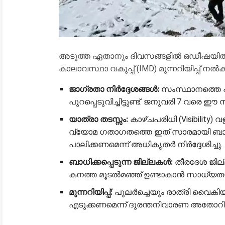
അടുത്ത ഏതാനും ദിവസങ്ങളിൽ ഒഡീഷയിൽ ശ
കാലാവസ്ഥാ വകുപ്പ് (IMD) മുന്നറിയിപ്പ് നൽക
ജാഗ്രതാ നിർദ്ദേശങ്ങൾ:
സംസ്ഥാനത്തെ 
പുറപ്പെടുവിച്ചിട്ടുണ്ട്. ജനുവരി 7 വരെ ഈ സ
യാത്രാ തടസ്സം:
കാഴ്ചപരിധി (Visibili
വ്യോമ ഗതാഗതത്തെ ഇത് സാരമായി ബാധി
പാലിക്കണമെന്ന് അധികൃതർ നിർദ്ദേശിച്ചു.
ബാധിക്കപ്പെടുന്ന ജില്ലകൾ:
തീരദേശ ജില
കനത്ത മൂടൽമഞ്ഞ് ഉണ്ടാകാൻ സാധ്യതയു
മുന്നറിയിപ്പ്:
പുലർച്ചെയും രാത്രി വൈകി
എടുക്കണമെന്ന് ദുരന്തനിവാരണ അതോറിറ്റി