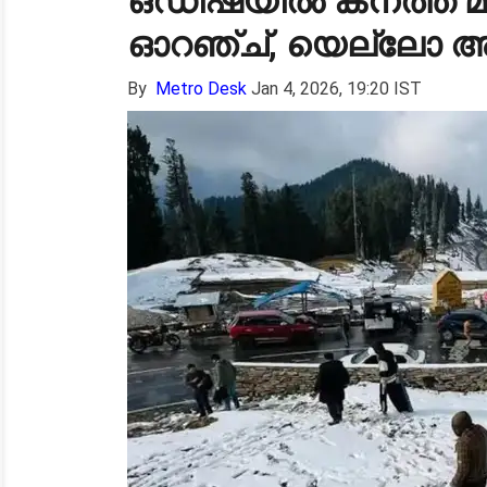
ഒഡീഷയിൽ കനത്ത മഞ
ഓറഞ്ച്, യെല്ലോ അലർ
By
Metro Desk
Jan 4, 2026, 19:20 IST