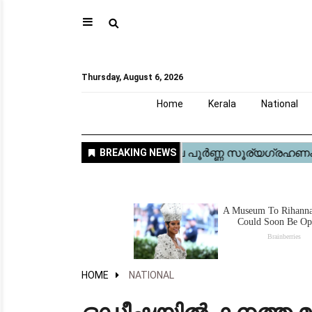
⚲
Home
Kerala
National
Gulf
World
Sports
Movies
Health
Automobile
Travel
Education
Novel
Business
Technology
Webstory
Thursday, August 6, 2026
Home
Kerala
National
HOME
NATIONAL