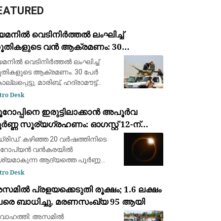
EATURED
െമനിൽ വെടിനിർത്തൽ ലംഘിച്ച്
ൂതികളുടെ വൻ ആക്രമണം: 30
ൈനികർ കൊല്ലപ്പെട്ടു; 2022-ന്
മനിൽ വെടിനിർത്തൽ ലംഘിച്ച്
ഷമുള്ള ഏറ്റവും വലിയ ഏറ്റുമുട്ടൽ
തികളുടെ ആക്രമണം. 30 പേർ
ല്ലപ്പെട്ടു. മാരിബ്, ഹദ്രാമൗട്ട്
ർണറേറ്റുകളിലെ യെമൻ
tro Desk
ർജൻസി ഫോഴ്‌സ് ക്യാമ്പുകൾക്ക്
ൂറോപ്പിനെ ഇരുട്ടിലാക്കാൻ അപൂർവ
രെയായിരുന്നു ആക്രമണം. 2022ന്
ർണ്ണ സൂര്യഗ്രഹണം: ഓഗസ്റ്റ് 12-ന്
ഷമുള്ള വലിയ ആക്രമണമാണിത്
്പെയിനിൽ പ്രകൃതിയുടെ വിസ്മയക്കാഴ്ച
്രിഡ്: കഴിഞ്ഞ 20 വർഷത്തിനിടെ
ൂറോപ്യൻ വൻകരയിൽ
ശ്യമാകുന്ന ആദ്യത്തെ പൂർണ്ണ
ര്യഗ്രഹണത്തിന് സാക്ഷ്യം
tro Desk
ിക്കാൻ ഒരുങ്ങി ശാസ്ത്രലോകവും
മിൽ പ്രളയക്കെടുതി രൂക്ഷം; 1.6 ലക്ഷം
ാശപ്രേമികളും. ഓഗസ്റ്റ് 12-നാണ്
േരെ ബാധിച്ചു, മരണസംഖ്യ 95 ആയി
്ദ്രൻ സൂര്യനെ പൂർണ്ണമായി മറയ്ക
വാഹത്തി: അസമിൽ