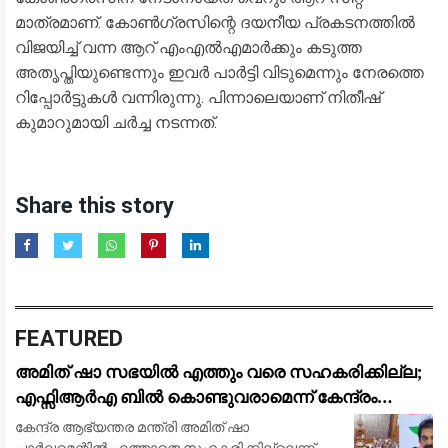
മാത്രമാണ്. കോൺഗ്രസിന്റെ ദയനീയ പ്രകടനത്തിൽ
വിജയിച്ച് വന്ന ആറ് എംഎൽഎമാർക്കും കടുത്ത
അതൃപ്തിയുണ്ടെന്നും ഇവർ പാർട്ടി വിടുമെന്നും നേരത്തെ
റിപ്പോർട്ടുകൾ വന്നിരുന്നു. പിന്നാലെയാണ് നിതീഷ്
കുമാറുമായി ചർച്ച നടന്നത്.
Share this story
FEATURED
അമിത് ഷാ സഭയിൽ എത്തും വരെ സഹകരിക്കില്ല;
എഫ്സിആർഎ ബിൽ കൊണ്ടുവരാമെന്ന് കേന്ദ്രം
കരുതേണ്ട: കെ സി വേണു​ഗോപാൽ
കേന്ദ്ര ആഭ്യന്തര മന്ത്രി അമിത് ഷാ