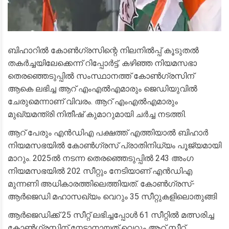
ബിഹാറിൽ കോൺഗ്രസിന്റെ നിലനിൽപ്പ് കൂടുതൽ
തകർച്ചയിലേക്കെന്ന് റിപ്പോർട്ട്. കഴിഞ്ഞ നിയമസഭാ
തെരഞ്ഞെടുപ്പിൽ സംസ്ഥാനത്ത് കോൺഗ്രസിന്
ആകെ ലഭിച്ച ആറ് എംഎൽഎമാരും ജെഡിയുവിൽ
ചേരുമെന്നാണ് വിവരം. ആറ് എംഎൽഎമാരും
മുഖ്യമന്ത്രി നിതീഷ് കുമാറുമായി ചർച്ച നടത്തി.
ആറ് പേരും എൻഡിഎ പക്ഷത്ത് എത്തിയാൽ ബിഹാർ
നിയമസഭയിൽ കോൺഗ്രസ് പ്രാതിനിധ്യം പൂജ്യമായി
മാറും. 2025ൽ നടന്ന തെരഞ്ഞെടുപ്പിൽ 243 അംഗ
നിയമസഭയിൽ 202 സീറ്റും നേടിയാണ് എൻഡിഎ
മുന്നണി അധികാരത്തിലെത്തിയത്. കോൺഗ്രസ്-
ആർജെഡി മഹാസഖ്യം വെറും 35 സീറ്റുകളിലൊതുങ്ങി
ആർജെഡിക്ക് 25 സീറ്റ് ലഭിച്ചപ്പോൾ 61 സീറ്റിൽ മത്സരിച്ച
കോൺഗ്രസിന് നേടാനായത് വെറും ആറ് സീറ്റ്