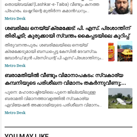
തൊയ്ബയ്ക്ക് (Lashkar-e-Taiba) വീണ്ടും കനത്ത
പ്രഹരം. ലഷ്കറിന്റെ മുതിർന്ന കമാൻഡറും
ഹാഫിസ് സയീദിന്റെ അടുത്ത വിശ്വസ്തനുമായ
Metro Desk
ഖാരി സയീദ് അബ്ദുൾ അസീസ് (Qari Saeed Abdul
ശബരിമല നെയ്യ് ക്രമക്കേട്: പി. എസ്. പ്രശാന്തിന്
Aziz)
തിരിച്ചടി; കുരുക്കായി സ്വന്തം കൈപ്പടയിലെ കുറിപ്പ്
തിരുവനന്തപുരം: ശബരിമലയിലെ നെയ്യ്
ക്രമക്കേടുമായി ബന്ധപ്പെട്ട കേസിൽ ദേവസ്വം
ബോർഡ് മുൻ പ്രസിഡന്റ് പി എസ് പ്രശാന്തിനും
മുൻ അംഗം എ അജികുമാറിനും വലിയ തിരിച്ചടി.
Metro Desk
ഇരുവർക്കുമെതിരെ നിർണായക തെളിവുകൾ
ബരാമതിയിൽ വീണ്ടും വിമാനാപകടം: സ്വകാര്യ
വിജിലൻസ് പ്
കമ്പനിയുടെ പരിശീലന വിമാനം തകർന്നുവീണു;
ആളപായമില്ല
പൂനെ: മഹാരാഷ്ട്രയിലെ പൂനെ ജില്ലയിലുള്ള
ബരാമതി വിമാനത്താവളത്തിൽ സ്വകാര്യ
ഏവിയേഷൻ അക്കാദമിയുടെ പരിശീലന വിമാനം
തകർന്നുവീണു. കാർവർ ഏവിയേഷൻ (Carver
Metro Desk
Aviation) കമ്പനിയുടെ സെസ്ന 172 (VT-SEX) എന്ന
പരിശീലന വിമ
YOU MAY LIKE