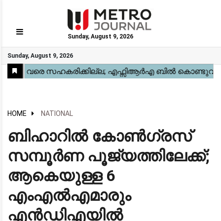
Sunday, August 9, 2026
GO
Sunday, August 9, 2026
Home
Kerala
National
Gulf
World
Sports
Movies
Health
Automobile
Travel
Education
Novel
Business
Technology
Webstory
HOME
NATIONAL
ബിഹാറിൽ കോൺഗ്രസ്
സമ്പൂർണ പൂജ്യത്തിലേക്ക്;
ആകെയുള്ള 6
എംഎൽഎമാരും
എൻഡിഎയിൽ