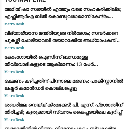
അമിത് ഷാ സഭയിൽ എത്തും വരെ സഹകരിക്കില്ല;
എഫ്സിആർഎ ബിൽ കൊണ്ടുവരാമെന്ന് കേന്ദ്രം
കരുതേണ്ട: കെ സി വേണു​ഗോപാൽ
Metro Desk
വിദ്യാഭ്യാസ മന്ത്രിയുടെ നിർദേശം; സവർക്കറെ
പുകഴ്ത്തി ചോദ്യാവലി തയാറാക്കിയ അധ്യാപകന്
സസ്പെൻഷൻ
Metro Desk
കോംഗോയിൽ ഐസിസ് ബന്ധമുള്ള
തീവ്രവാദികളുടെ ആക്രമണം: 13 പേർ
കൊല്ലപ്പെട്ടു; വീടുകൾ കത്തിച്ചു
Metro Desk
ഭക്ഷണം കഴിച്ചതിന് പിന്നാലെ മരണം; പാകിസ്താനിൽ
ലഷ്കർ കമാൻഡർ കൊല്ലപ്പെട്ടു
Metro Desk
ശബരിമല നെയ്യ് ക്രമക്കേട്: പി. എസ്. പ്രശാന്തിന്
തിരിച്ചടി; കുരുക്കായി സ്വന്തം കൈപ്പടയിലെ കുറിപ്പ്
Metro Desk
ബരാമതിയിൽ വീണ്ടും വിമാനാപകടം: സ്വകാര്യ