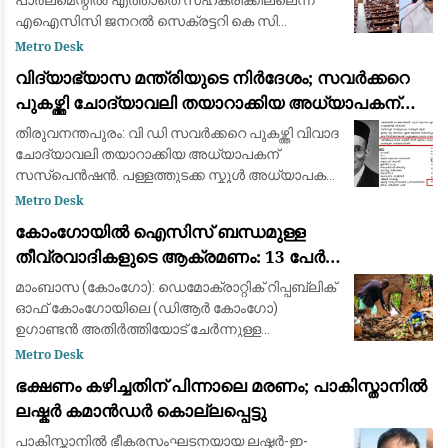
പാർലമെന്റിൽ എത്താതെ സഹകരിക്കില്ലെന്ന്
എഐസിസി ജനറൽ സെക്രട്ടറി കെ സി
വേണുഗോപാൽ. മണ്ഡല പുനർ നിർണയവുമായി
Metro Desk
ബന്ധപ്പെട്ട ബില്ല് അവതരിപ്പിക്കുന്നതിന് മുൻപ്
വിദ്യാഭ്യാസ മന്ത്രിയുടെ നിർദേശം; സവർക്കറെ
സർവകക്ഷി യോഗം വിളി
പുകഴ്ത്തി ചോദ്യാവലി തയാറാക്കിയ അധ്യാപകന്
സസ്പെൻഷൻ
തിരുവനന്തപുരം: വി ഡി സവർക്കറെ പുകഴ്ത്തി വിവാദ
ചോദ്യാവലി തയാറാക്കിയ അധ്യാപകന്
സസ്പെൻഷൻ. പള്ളത്തുടക്ക സ്കൂൾ അധ്യാപകൻ
ഗുരു പ്രസാദിനെയാണ് സസ്പെൻഡ് ചെയ്തത്.
Metro Desk
വിദ്യാഭ്യാസ മന്ത്രിയുടെ നിർദേശത്തെ
കോംഗോയിൽ ഐസിസ് ബന്ധമുള്ള
തുടർന്നാണ് ന
തീവ്രവാദികളുടെ ആക്രമണം: 13 പേർ
കൊല്ലപ്പെട്ടു; വീടുകൾ കത്തിച്ചു
മാംബാസ (കോംഗോ): ഡെമോക്രാറ്റിക് റിപ്പബ്ലിക്
ഓഫ് കോംഗോയിലെ (ഡിആർ കോംഗോ)
ഉഗാണ്ടൻ അതിർത്തിയോട് ചേർന്നുള്ള
ഗ്രാമത്തിൽ ഐസിസ് (ഇസ്ലാമിക് സ്റ്റേറ്റ്)
Metro Desk
ബന്ധമുള്ള ഭീകരർ നടത്തിയ ആക്രമണത്തിൽ
ഭക്ഷണം കഴിച്ചതിന് പിന്നാലെ മരണം; പാകിസ്താനിൽ
കുറഞ്ഞത് 13 പേർ കൊല്ല
ലഷ്കർ കമാൻഡർ കൊല്ലപ്പെട്ടു
പാകിസ്താനിൽ ഭീകരസംഘടനയായ ലഷ്കർ-ഇ-