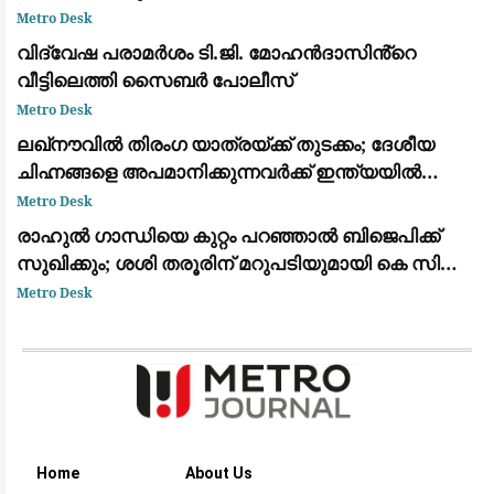
പറയണം: വി. മുരളീധരൻ
Metro Desk
വിദ്വേഷ പരാമർശം ടി.ജി. മോഹൻദാസിൻ്റെ
വീട്ടിലെത്തി സൈബർ പോലീസ്
Metro Desk
ലഖ്‌നൗവിൽ തിരംഗ യാത്രയ്ക്ക് തുടക്കം; ദേശീയ
ചിഹ്നങ്ങളെ അപമാനിക്കുന്നവർക്ക് ഇന്ത്യയിൽ
ജീവിക്കാൻ അർഹതയില്ലെന്ന് യോഗി ആദിത്യനാഥ്
Metro Desk
രാഹുൽ ​ഗാന്ധിയെ കുറ്റം പറഞ്ഞാൽ ബിജെപിക്ക്
സുഖിക്കും; ശശി തരൂരിന് മറുപടിയുമായി കെ സി
വേണു​ഗോപാൽ
Metro Desk
Home
About Us