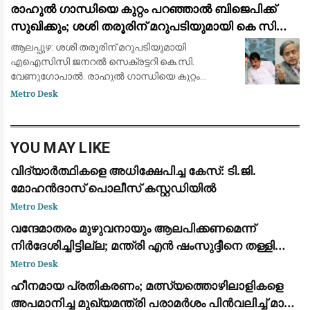
രാഹുൽ ​ഗാന്ധിയെ കുറ്റം പറഞ്ഞാൽ ബിജെപിക്ക്
യോഗി ആദിത്യനാ
സുഖിക്കും; ശശി തരൂരിന് മറുപടിയുമായി കെ സി
വേണു​ഗോപാൽ
ആലപ്പുഴ: ശശി തരൂരിന് മറുപടിയുമായി
എഐസിസി ജനറൽ സെക്രട്ടറി കെ.സി.
വേണുഗോപാൽ. രാഹുൽ ഗാന്ധിയെ കുറ്റം
പറഞ്ഞാൽ ബിജെപിക്ക് സുഖിക്കുമെന്നായിരുന്നു
Metro Desk
കെ.സി. വേണുഗോപാലിന്റെ വിമർശനം. ഇന്നലെ
അലഹബാദിൽ നിറയെ വിദ്യാർ
YOU MAY LIKE
വിദ്യാർത്ഥികളെ അധിക്ഷേപിച്ച കേസ്: ടി.ജി.
മോഹൻദാസ് പൊലീസ് കസ്റ്റഡിയിൽ
Metro Desk
വന്ദേമാതരം മുഴുവനായും ആലപിക്കണമെന്ന്
നിര്‍ദേശിച്ചിട്ടില്ല; മന്ത്രി എന്‍ ഷംസുദ്ദീനെ തള്ളി
ലോക് ഭവന്‍
Metro Desk
ഹീനമായ പ്രതികരണം; മത്സ്യത്തൊഴിലാളികളെ
അപമാനിച്ച മുഖ്യമന്ത്രി പരാമർശം പിൻവലിച്ച് മാപ്പ്