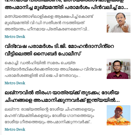
സെക്രട്ടറിക്ക് നല്‍കി
അപമാനിച്ച മുഖ്യമന്ത്രി പരാമർശം പിൻവലിച്ച് മാപ്പ്
പറയണം: വി. മുരളീധരൻ
മത്സ്യത്തൊഴിലാളികളെ ആക്ഷേപിച്ച് കൊണ്ട്
മുഖ്യമന്ത്രി വി ഡി സതീശന്‍ നടത്തിയത്
അത്യന്തം ഹീനമായ പ്രതികരണമെന്ന് വി
മുരളീധരന്‍ എംഎല്‍എ. മുഖ്യമന്ത്രി നടത്തിയ
Metro Desk
പരാമര്‍ശം പിന്‍വലിച്ച് മാപ്പ് പറയണമെന്നും
വിദ്വേഷ പരാമർശം ടി.ജി. മോഹൻദാസിൻ്റെ
അദ്ദേഹ
വീട്ടിലെത്തി സൈബർ പോലീസ്
കൊച്ചി: ഡൽഹിയിൽ സമരം ചെയ്ത
വിദ്യാർത്ഥികൾക്കെതിരായ അധിക്ഷേപ-വിദ്വേഷ
പരാമർശങ്ങളിൽ ബി.ജെ.പി നേതാവും
ആർ.എസ്.എസ് അനുകൂലിയുമായ ടി.ജി.
Metro Desk
മോഹൻദാസിനെ അറസ്റ്റ് ചെയ്യാൻ അന്വേഷണ
ലഖ്‌നൗവിൽ തിരംഗ യാത്രയ്ക്ക് തുടക്കം; ദേശീയ
സംഘം വീട്ടിലെത്തി. തിരുവനന്തപുരം സി
ചിഹ്നങ്ങളെ അപമാനിക്കുന്നവർക്ക് ഇന്ത്യയിൽ
ജീവിക്കാൻ അർഹതയില്ലെന്ന് യോഗി ആദിത്യനാഥ്
ലഖ്‌നൗ: രാജ്യത്തിന്റെ ദേശീയ ചിഹ്നങ്ങളെയും
മഹത് വ്യക്തികളെയും ദേശീയ ഗാനത്തെയും
ദേശീയ ഗീതത്തെയും അപമാനിക്കുന്നവർക്ക്
ഇന്ത്യയിൽ ജീവിക്കാൻ അനുവാദം
Metro Desk
നൽകാനാകില്ലെന്ന് ഉത്തർപ്രദേശ് മുഖ്യമന്ത്രി