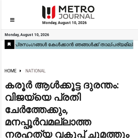
Monday, August 10, 2026
GO
Monday, August 10, 2026
Home
Kerala
National
Gulf
World
Sports
Movies
Health
Automobile
Travel
Education
Novel
Business
Technology
Webstory
HOME
NATIONAL
കരൂർ ആൾക്കൂട്ട ദുരന്തം:
വിജയ്‌യെ പ്രതി
ചേർത്തേക്കും,
മനപ്പൂർവമല്ലാത്ത
നരഹത്യ വകുപ്പ് ചുമത്തും