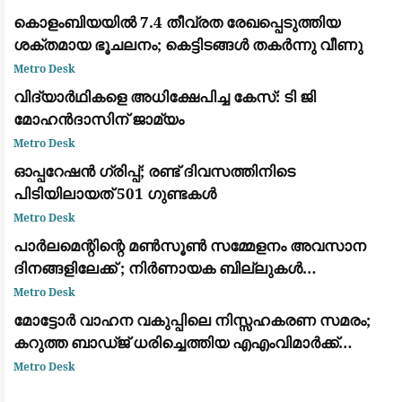
മുന്നോട്ടുവെച്ച് രാഹുൽ ഗാന്ധി
കൊളംബിയയിൽ 7.4 തീവ്രത രേഖപ്പെടുത്തിയ
ശക്തമായ ഭൂചലനം; കെട്ടിടങ്ങൾ തകർന്നു വീണു
Metro Desk
വിദ്യാർഥികളെ അധിക്ഷേപിച്ച കേസ്: ടി ജി
മോഹൻദാസിന് ജാമ്യം
Metro Desk
ഓപ്പറേഷൻ ഗ്രിപ്പ്; രണ്ട് ദിവസത്തിനിടെ
പിടിയിലായത് 501 ഗുണ്ടകൾ
Metro Desk
പാർലമെന്റിന്റെ മൺസൂൺ സമ്മേളനം അവസാന
ദിനങ്ങളിലേക്ക് ; നിർണായക ബില്ലുകൾ
പാസാക്കാൻ കേന്ദ്ര സർക്കർ നിക്കം
Metro Desk
മോട്ടോർ വാഹന വകുപ്പിലെ നിസ്സഹകരണ സമരം;
കറുത്ത ബാഡ്ജ് ധരിച്ചെത്തിയ എഎംവിമാർക്ക്
മെമ്മോ അയച്ച് ഗതാഗത കമ്മീഷണർ
Metro Desk