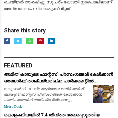
ചെയ്യൽ ആരംഭിച്ചു. സുപ്രീം കോടതി ഇടപെടലിലാണ്
അന്വേഷണം സിബിഐക്ക് വിട്ടത്.
Share this story
FEATURED
അമിത് ഷായുടെ ഫാന്റസി പ്രസംഗങ്ങൾ കേൾക്കാൻ
ഞങ്ങൾക്ക് താല്പര്യമില്ല; പാർലമെന്റിൽ
സഹകരിക്കുന്നതിനായി മൂന്ന് നിബന്ധനകൾ
ന്യൂഡൽഹി : കേന്ദ്ര ആഭ്യന്തര മന്ത്രി അമിത്
മുന്നോട്ടുവെച്ച് രാഹുൽ ഗാന്ധി
ഷായുടെ ‘ഫാന്റസി പ്രസംഗങ്ങൾ’ കേൾക്കാൻ
പ്രതിപക്ഷത്തിന് താല്പര്യമില്ലെന്നും,
രാജ്യത്തെ ഞെട്ടിച്ച സംഭവങ്ങളിൽ വ്യക്തമായ
Metro Desk
മറുപടിയും നടപടിയുമാണ് വേണ്ടതെന്നും
കൊളംബിയയിൽ 7.4 തീവ്രത രേഖപ്പെടുത്തിയ
വ്യക്താ