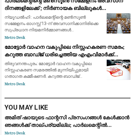
പാർലമെന്റിന്റെ മൺസൂൺ സമ്മേളനം അവസാന
സ്രോതസ്സുകളെയും പൊലീസ് ന
ദിനങ്ങളിലേക്ക് ; നിർണായക ബില്ലുകൾ
പാസാക്കാൻ കേന്ദ്ര സർക്കർ നിക്കം
ന്യൂഡൽഹി : പാർലമെന്റിന്റെ മൺസൂൺ
സമ്മേളനം ഓഗസ്റ്റ് 13-ന് അവസാനിക്കാനിരിക്കെ
സുപ്രധാന നിയമനിർമ്മാണങ്ങൾ
നടപ്പിലാക്കുന്നതിനെച്ചൊല്ലി ഭരണ-പ്രതിപക്ഷ
Metro Desk
തർക്കം രൂക്ഷമാകുന്നു. സഭയിൽ ഉയർന്ന വിവിധ
മോട്ടോർ വാഹന വകുപ്പിലെ നിസ്സഹകരണ സമരം;
രാഷ്ട്രീയ വിഷയങ
കറുത്ത ബാഡ്ജ് ധരിച്ചെത്തിയ എഎംവിമാർക്ക്
മെമ്മോ അയച്ച് ഗതാഗത കമ്മീഷണർ
തിരുവനന്തപുരം: മോട്ടോർ വാഹന വകുപ്പിലെ
നിസ്സഹകരണ സമരത്തിൽ മുന്നിയിപ്പുമായി
ഗതാഗത കമ്മീഷണർ. കറുത്ത ബാഡ്ജ്
യൂണിഫോമിൽ ധരിച്ച എഎംവിമാർക്കാണ് മെമ്മോ
Metro Desk
അയച്ചു. യൂണിഫോം കോഡിൻ്റെ
ലംഘനമാണെന്ന് ചൂട്ടിക്കാട്ടിയാണ്
YOU MAY LIKE
അമിത് ഷായുടെ ഫാന്റസി പ്രസംഗങ്ങൾ കേൾക്കാൻ
ഞങ്ങൾക്ക് താല്പര്യമില്ല; പാർലമെന്റിൽ
സഹകരിക്കുന്നതിനായി മൂന്ന് നിബന്ധനകൾ
Metro Desk