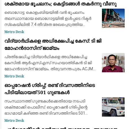
ശക്തമായ ഭൂചലനം; കെട്ടിടങ്ങൾ തകർന്നു വീണു
ബൊഗോട്ട: കൊളംബിയയില്‍ വന്‍ ഭൂചലനം.
തലസ്ഥാനമായ ബൊഗോട്ടയില്‍ ഉള്‍പ്പടെ റിക്ടര്‍
സ്‌കെയിലില്‍ 7.4 തീവ്രത രേഖപ്പെടുത്തിയ
ഭൂചലനമാണ് ഉണ്ടായതെന്ന് യുണൈറ്റഡ് സ്‌റ്റേറ്റ്
Metro Desk
ജിയോളജിക്കല്‍ സര്‍വേയുടെ റിപ്പോര്‍ട്ട
വിദ്യാർഥികളെ അധിക്ഷേപിച്ച കേസ്: ടി ജി
മോഹൻദാസിന് ജാമ്യം
പ്രതിഷേധിച്ച വിദ്യാർഥികളെ അധിക്ഷേപിച്ച
കേസിൽ ആർഎസ്എസ് സഹയാത്രികൻ ടി ജി
മോഹൻദാസിന് ജാമ്യം. തിരുവനന്തപുരം ACJM
കോടതി ജാമ്യം അനുവദിച്ചു.
Metro Desk
ഉപാധികളോടെയാണ് ജാമ്യം അനുവദിച്ചത്.
ഓപ്പറേഷൻ ഗ്രിപ്പ്; രണ്ട് ദിവസത്തിനിടെ
സമരം ചെയ്ത വിദ്യാർത്ഥിനികൾ ഉൾപ
പിടിയിലായത് 501 ഗുണ്ടകൾ
സംസ്ഥാനത്ത് ഗുണ്ടകൾക്കെതിരായ നടപടി
ശക്തമാക്കി പൊലീസ്. ഓപ്പറേഷൻ ഗ്രിപ്പിന്റെ
ഭാഗമായി കഴിഞ്ഞ രണ്ട് ദിവസത്തിനിടെ 501
ഗുണ്ടകളെയാണ് പിടികൂടിയത്. ഗുണ്ടകളെയും
Metro Desk
സഹായികളെയും സാമ്പത്തിക