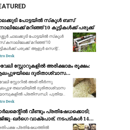
EATURED
ലക്കുടി പോട്ടയില്‍ സ്‌കൂള്‍ ബസ്
ാലിലേക്ക് മറിഞ്ഞ് 10 കുട്ടികള്‍ക്ക് പരുക്ക്
്ശൂര്‍ ചാലക്കുടി പോട്ടയില്‍ സ്‌കൂള്‍
് കനാലിലേക്ക് മറിഞ്ഞ് 10
്ടികള്‍ക്ക് പരുക്ക്. ആളൂര്‍ സെന്റ്
സഫ് സ്‌കൂളിലെ ബസാണ്
tro Desk
ാലിലേക്ക് വീണത്. കുട്ടികളെ
വേലി സ്റ്റോറുകളിൽ അരിക്ഷാമം രൂക്ഷം:
ുപത്രിയിലേക്ക് മാറ്റിയെന്നാണ്
ലപ്പുഴയിലെ ദുരിതാശ്വാസ
വരം. ആരുട
്യാമ്പുകളുടെ പ്രവർത്തനം
വേലി സ്റ്റോറിൽ അരി തീർന്നു.
്രതിസന്ധിയിൽ
പ്പുഴ തലവടിയിൽ ദുരിതാശ്വാസ
യാമ്പുകളിൽ പ്രതിസന്ധി. പുതിയ
റ്റോക്കിനായി രാവിലെ എട്ടു മണി മുതൽ
tro Desk
്തിരിപ്പ്. ക്യാമ്പിൽ
ർലമെന്റിൽ വീണ്ടും പ്രതിഷേധക്കൊടി;
കാനാവാത്തവർ ഒരുമിച്ച് ഭക്ഷണം
ിജിജു–ഖർഗെ വാക്പോര്, നടപടികൾ 14-ാം
യ്ക്കുന്ന കഞ്ഞി
വസവും സ്തംഭിച്ചു
രതിപക്ഷ പ്രതിഷേധത്തിൽ