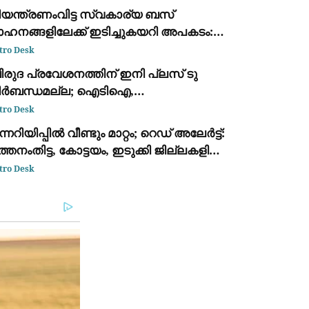
ിയന്ത്രണംവിട്ട സ്വകാര്യ ബസ്
ാഹനങ്ങളിലേക്ക് ഇടിച്ചുകയറി അപകടം:
്ടു മരണം, എട്ട് പേർക്ക് പരിക്ക്
tro Desk
ിരുദ പ്രവേശനത്തിന് ഇനി പ്ലസ് ടു
ിർബന്ധമല്ല; ഐടിഐ,
ിപ്ലോമക്കാർക്കും അവസരം നൽകി
tro Desk
്നത വിദ്യാഭ്യാസ വകുപ്പ് ഉത്തരവിറക്കി
ന്നറിയിപ്പില്‍ വീണ്ടും മാറ്റം; റെഡ് അലേർട്ട്:
്തനംതിട്ട, കോട്ടയം, ഇടുക്കി ജില്ലകളില്‍
തിതീവ്രമാകും
tro Desk