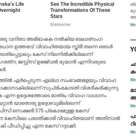
അ
തി
മുന
അത
മൂ
Me
നല
കോ
രു വനിതാ അഭിഭാഷക നല്‍കിയ ബലാത്സംഗ
ന ഉത്തരവ്. വിവാഹിതയായ സ്ത്രീ തന്നെ ഒരാള്‍
Y
ാതിപ്പെട്ടാലും കേസ് നിലനില്‍ക്കില്ലെന്ന്
ത്‌ന, ജസ്റ്റിസ് ഉജ്ജ്വല്‍ ഭുയാന്‍ എന്നിവരുടെ
ചാ
്‍.
കന
Me
ില്‍ ഏര്‍പ്പെടുന്ന എല്ലാ സംഭവങ്ങളേയും വിവാഹ
്കാനാകില്ലെന്ന് സുപ്രിംകോടതി വിശദീകരിക്കുന്നു.
മാ
 എന്ന ഉദ്ദേശത്തോടെ മാത്രം വിവാഹ വാഗ്ദാനം
ആ
റ്റാന്‍ യാതൊരു ഉദ്ദേശവുമില്ലെന്ന്
ക
Me
ി സെക്ഷന്‍ 375 പ്രകാരമുള്ള കേസ്
പ
പാ
ചു. ഈ കേസിലെ പരാതിക്കാരി വിവാഹിതയാണ്. അതിനാല്‍
റ
പീഡിപ്പിച്ചു എന്ന കേസ് റദ്ദാക്കി.
ദി
Me