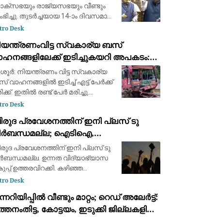
ക്സഭയും രാജ്യസഭയും വീണ്ടും
തംഭിച്ചു. തുടർച്ചയായ 14-ാം ദിവസമാണ്
ർലമെന്റ് നടപടികൾ തടസ്സപ്പെടുന്നത്.
tro Desk
ജെപി സമരത്തിലെ പൊലീസ്
ിയന്ത്രണംവിട്ട സ്വകാര്യ ബസ്
പടിയിൽ കേന്ദ്ര ആഭ്യന്തരമന്ത്രി
ാഹനങ്ങളിലേക്ക് ഇടിച്ചുകയറി അപകടം:
ിത് ഷായുടെ മ
്ടു മരണം, എട്ട് പേർക്ക് പരിക്ക്
ശൂര്‍: നിയന്ത്രണം വിട്ട സ്വകാര്യ
 വാഹനങ്ങളില്‍ ഇടിച്ച് എട്ട് പേര്‍ക്ക്
ക്ക്. ഇതില്‍ രണ്ട് പേർ മരിച്ചു.
റിലും ബൈക്കിൽ സഞ്ചരിച്ചവരാണ്
tro Desk
ച്ചത്. ബസ് അമിത വേഗതയിലാരുന്നു.
ിരുദ പ്രവേശനത്തിന് ഇനി പ്ലസ് ടു
ന്നംകുളം പാറേമ്പാടത്ത
ിർബന്ധമല്ല; ഐടിഐ,
ിപ്ലോമക്കാർക്കും അവസരം നൽകി
രുദ പ്രവേശനത്തിന് ഇനി പ്ലസ് ടു
്നത വിദ്യാഭ്യാസ വകുപ്പ് ഉത്തരവിറക്കി
ർബന്ധമല്ല. ഉന്നത വിദ്യാഭ്യാസ
ുപ്പ് ഉത്തരവിറക്കി. കഴിഞ്ഞ
ക്കാറിന്റെ കാലത്ത് നൽകിയ
tro Desk
രൊപ്പോസലിനാണ് അംഗീകാരമായത്.
ന്നറിയിപ്പില്‍ വീണ്ടും മാറ്റം; റെഡ് അലേർട്ട്:
്താം ക്ലാസ് കഴിഞ്ഞ് ഐടിഐ/
്തനംതിട്ട, കോട്ടയം, ഇടുക്കി ജില്ലകളില്‍
പ്ലോമ/ മറ്റു ഭാഷ കോ