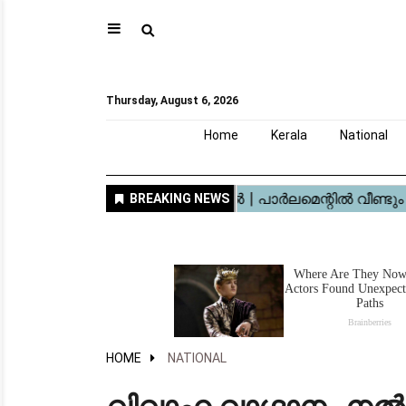
⚲
Home
Kerala
National
Gulf
World
Sports
Movies
Health
Automobile
Travel
Education
Novel
Business
Technology
Webstory
Thursday, August 6, 2026
Home
Kerala
National
HOME
NATIONAL