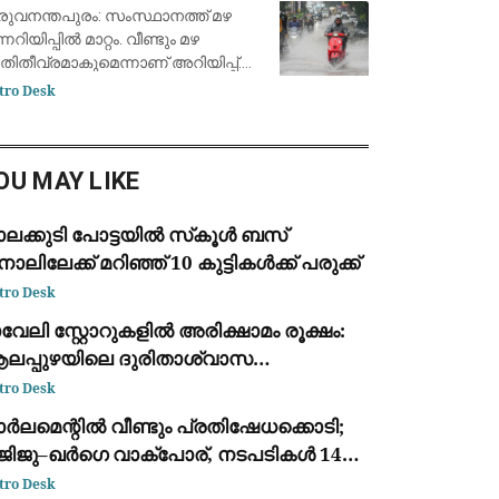
തിതീവ്രമാകും
രുവനന്തപുരം: സംസ്ഥാനത്ത് മഴ
്നറിയിപ്പില്‍ മാറ്റം. വീണ്ടും മഴ
ിതീവ്രമാകുമെന്നാണ് അറിയിപ്പ്.
ന്ന് ജില്ലകള്‍ക്കാണ് റെഡ് അലേര്‍ട്ട്
tro Desk
്‍കിയിരിക്കുന്നത്. പത്തനംതിട്ട,
ട്ടയം, ഇടുക്കി ജില്ലകളിലാണ
OU MAY LIKE
ലക്കുടി പോട്ടയില്‍ സ്‌കൂള്‍ ബസ്
ാലിലേക്ക് മറിഞ്ഞ് 10 കുട്ടികള്‍ക്ക് പരുക്ക്
tro Desk
വേലി സ്റ്റോറുകളിൽ അരിക്ഷാമം രൂക്ഷം:
ലപ്പുഴയിലെ ദുരിതാശ്വാസ
്യാമ്പുകളുടെ പ്രവർത്തനം
tro Desk
്രതിസന്ധിയിൽ
ർലമെന്റിൽ വീണ്ടും പ്രതിഷേധക്കൊടി;
ിജിജു–ഖർഗെ വാക്പോര്, നടപടികൾ 14-ാം
വസവും സ്തംഭിച്ചു
tro Desk