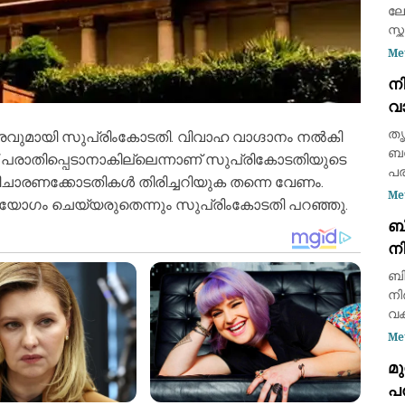
ലോ
സ്
പാ
Me
സി
ന
നട
വ
അമ
രണ
തൃ
വുമായി സുപ്രിംകോടതി. വിവാഹ വാഗ്ദാനം നല്‍കി
ബസ്
്ക്ക് പരാതിപ്പെടാനാകില്ലെന്നാണ് സുപ്രികോടതിയുടെ
പരി
ിചാരണക്കോടതികള്‍ തിരിച്ചറിയുക തന്നെ വേണം.
കാ
Me
പയോഗം ചെയ്യരുതെന്നും സുപ്രിംകോടതി പറഞ്ഞു.
മര
ബ
കു
ന
ഡ
ബി
ഉന
നി
വക
സർ
Me
പ്
മു
പത
പത
ഡി