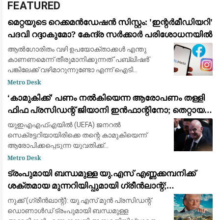
FEATURED
മെറ്റയുടെ റെക്കമൻഡേഷൻ സിസ്റ്റം: 'ഇന്റർമീഡിയറി'
പദവി റദ്ദാകുമോ? കേന്ദ്ര സർക്കാർ പരിശോധനയിൽ
ആൽഗോരിതം വഴി ഉപയോക്താക്കൾ എന്തു
കാണണമെന്ന് തീരുമാനിക്കുന്നത് 'പബ്ലിഷർ'
പങ്കിലേക്ക് വഴിമാറുന്നുണ്ടോ എന്ന് ഐടി
മന്ത്രാലയം വിലയിരുത്തുന്നു
Metro Desk
​‘കാമുകിക്ക്’ പണം നൽകിയെന്ന ആരോപണം തള്ളി
ഫിഫ പ്രസിഡന്റ് ജിയാനി ഇൻഫാന്റിനോ; തെറ്റായ
പ്രചാരണമെന്ന് പ്രതികരണം
യുഇഎഎഫ്‌എയിൽ (UEFA) ജനറൽ
സെക്രട്ടറിയായിരിക്കെ തന്റെ കാമുകിയെന്ന്
ആരോപിക്കപ്പെടുന്ന യുവതിക്ക്
ഓർഗനൈസേഷന്റെ പണം നൽകി
Metro Desk
ഒഴിവാക്കിയെന്ന ആരോപണങ്ങൾ പൂർണ്ണമായും
ട്രംപുമായി ബന്ധമുള്ള യു.എസ് എണ്ണക്കമ്പനിക്ക്
തള്ളി ഫിഫ പ്രസിഡന്റ് ജിയാനി ഇൻഫാന്റിനോ.
ശക്തമായ മുന്നറിയിപ്പുമായി ഗ്രീൻലാന്റ്;
ബ്രിട്ട
അനുമതിയില്ലാതെ ഡ്രില്ലിംഗ് ഉപകരണങ്ങൾ
നുക്ക് (ഗ്രീൻലാന്റ്): യു.എസ് മുൻ പ്രസിഡന്റ്
എത്തിച്ചതിൽ അമർഷം
ഡൊണാൾഡ് ട്രംപുമായി ബന്ധമുള്ള