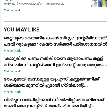
ബിജെപി നേതാവ് രാജീവ് ചന്ദ്രശേഖർ.
സ്വാതന്ത്ര്യസമര ക്വിസ് മത്സരത്തിൽ വി.ഡി.
Metro Desk
സവർക്കറെക്കുറിച്ചുള്ള ചോദ്യം ഉൾപ്പെടുത്തിയത
YOU MAY LIKE
മെറ്റയുടെ റെക്കമൻഡേഷൻ സിസ്റ്റം: 'ഇന്റർമീഡിയറി'
പദവി റദ്ദാകുമോ? കേന്ദ്ര സർക്കാർ പരിശോധനയിൽ
Metro Desk
​‘കാമുകിക്ക്’ പണം നൽകിയെന്ന ആരോപണം തള്ളി
ഫിഫ പ്രസിഡന്റ് ജിയാനി ഇൻഫാന്റിനോ; തെറ്റായ
പ്രചാരണമെന്ന് പ്രതികരണം
Metro Desk
ട്രംപുമായി ബന്ധമുള്ള യു.എസ് എണ്ണക്കമ്പനിക്ക്
ശക്തമായ മുന്നറിയിപ്പുമായി ഗ്രീൻലാന്റ്;
അനുമതിയില്ലാതെ ഡ്രില്ലിംഗ് ഉപകരണങ്ങൾ
Metro Desk
എത്തിച്ചതിൽ അമർഷം
വിൽപ്പന വർദ്ധിപ്പിക്കാൻ ഡീലർഷിപ്പ് മോഡലിലേക്ക്
മടങ്ങി ഓല ഇലക്ട്രിക്; താല്പര്യം അറിയിച്ച്