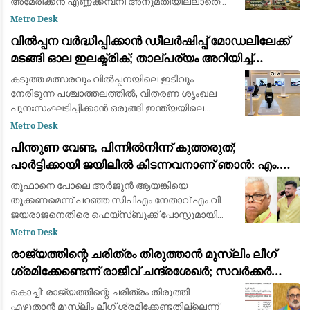
അമേരിക്കൻ എണ്ണക്കമ്പനി അനുമതിയില്ലാതെ
ഖനന സാമഗ്രികൾ കരയിലെത്തിച്ച സംഭവത്തിൽ
Metro Desk
കടുത്ത മുന്നറിയിപ്പുമായി ഗ്രീൻലാന്റ് സർക്കാർ.
വിൽപ്പന വർദ്ധിപ്പിക്കാൻ ഡീലർഷിപ്പ് മോഡലിലേക്ക്
കിഴക
മടങ്ങി ഓല ഇലക്ട്രിക്; താല്പര്യം അറിയിച്ച്
ആയിരത്തോളം പേർ
കടുത്ത മത്സരവും വിൽപ്പനയിലെ ഇടിവും
നേരിടുന്ന പശ്ചാത്തലത്തിൽ, വിതരണ ശൃംഖല
പുനഃസംഘടിപ്പിക്കാൻ ഒരുങ്ങി ഇന്ത്യയിലെ
മുൻനിര ഇലക്ട്രിക് ഇരുചക്ര വാഹന
Metro Desk
നിർമ്മാതാക്കളായ ഓല ഇലക്ട്രിക് (Ola Electric).
പിന്തുണ വേണ്ട, പിന്നിൽനിന്ന് കുത്തരുത്;
ഇതുവരെ കമ്പ
പാർട്ടിക്കായി ജയിലിൽ കിടന്നവനാണ് ഞാൻ: എം.വി.
ജയരാജന് മറുപടിയുമായി അർജുൻ ആയങ്കി
തൂഫാനെ പോലെ അര്‍ജുന്‍ ആയങ്കിയെ
തൂക്കണമെന്ന് പറഞ്ഞ സിപിഎം നേതാവ് എം.വി.
ജയരാജനെതിരെ ഫെയ്സ്ബുക്ക് പോസ്റ്റുമായി
അര്‍ജുന്‍ ആയങ്കി. തനിക്ക് അയിത്തം
Metro Desk
കൽപ്പിക്കുന്നതിനും തള്ളിപ്പറയുന്നതിനും മുൻപ്
രാജ്യത്തിന്റെ ചരിത്രം തിരുത്താൻ മുസ്ലിം ലീഗ്
താനീ പ്രസ്
ശ്രമിക്കേണ്ടെന്ന് രാജീവ് ചന്ദ്രശേഖർ; സവർക്കർ
ചോദ്യ വിവാദത്തിൽ ശക്തമായ പ്രതികരണം
കൊച്ചി: രാജ്യത്തിന്റെ ചരിത്രം തിരുത്തി
എഴുതാൻ മുസ്ലിം ലീഗ് ശ്രമിക്കേണ്ടതില്ലെന്ന്