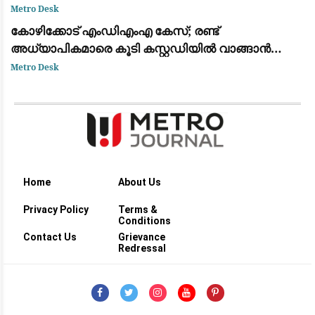
സിപിഐഎമ്മും
Metro Desk
കോഴിക്കോട് എംഡിഎംഎ കേസ്; രണ്ട്
അധ്യാപികമാരെ കൂടി കസ്റ്റഡിയിൽ വാങ്ങാൻ
അന്വേഷണ സംഘം
Metro Desk
Home
About Us
Privacy Policy
Terms &
Conditions
Contact Us
Grievance
Redressal