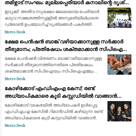
തമിഴ്നാട് സംഘം: മുല്ലപ്പെരിയാർ കനാലിന്റെ ദൃശ്യം
പകർത്തി
ഇടുക്കി: അതീവ സുരക്ഷാ മേഖലയായ പെരിയാർ
കടുവ സങ്കേതത്തിനുള്ളിൽ അനുമതിയില്ലാതെ
ഡ്രോൺ ഉപയോഗിച്ച് ദൃശ്യങ്ങൾ പകർത്തി
തമിഴ്നാട് സംഘം. വനംവകുപ്പിന്റെയോ
Metro Desk
പൊലീസിന്റെയോ മുൻകൂർ
ക്ഷേമ പെൻഷൻ ബാങ്ക് വഴിയാക്കാനുള്ള സർക്കാർ
അനുമതിയില്ലാതെയാണ് ഡ്രോൺ പറത്തിയത
തീരുമാനം; പ്രതിഷേധം ശക്തമാക്കാൻ സിപിഐയും
സിപിഐഎമ്മും
ക്ഷേമ പെൻഷൻ വിതരണം ബാങ്ക് വഴിയാക്കാനുള്ള
സർക്കാർ തീരുമാനത്തിനെതിരെ പ്രതിഷേധം
ശക്തമാക്കാൻ സിപിഐയും സിപിഐഎമ്മും.
പ്രതിഷേധത്തിന്റെ രീതി നാളെ ചേരുന്ന സിപിഐ
Metro Desk
സംസ്ഥാന സെക്രട്ടറിയേറ്റ് യോഗത്തിൽ
കോഴിക്കോട് എംഡിഎംഎ കേസ്; രണ്ട്
തീരുമാനിക്കും
അധ്യാപികമാരെ കൂടി കസ്റ്റഡിയിൽ വാങ്ങാൻ
അന്വേഷണ സംഘം
കോഴിക്കോട് വടകരയിൽ അധ്യാപകർ ഉൾപ്പെട്ട
എംഡിഎംഎ കേസിൽ റിമാൻഡിൽ കഴിയുന്ന രണ്ട്
അധ്യാപികമാരെ കൂടി കസ്റ്റഡിയിൽ വാങ്ങാൻ
അന്വേഷണ സംഘം. അധ്യാപികമാരായ കാവ്യ,
Metro Desk
നീഷ്മ എന്നിവരെ കസ്റ്റഡിയിൽ വാങ്ങുന്നതിനായി