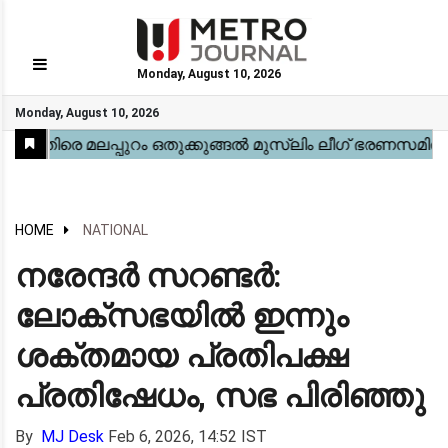
Monday, August 10, 2026
GO
Monday, August 10, 2026
Home
Kerala
National
Gulf
World
Sports
Movies
Health
Automobile
Travel
Education
Novel
Business
Technology
Webstory
HOME
NATIONAL
നരേന്ദർ സറണ്ടർ:
ലോക്‌സഭയിൽ ഇന്നും
ശക്തമായ പ്രതിപക്ഷ
പ്രതിഷേധം, സഭ പിരിഞ്ഞു
By
MJ Desk
Feb 6, 2026, 14:52 IST