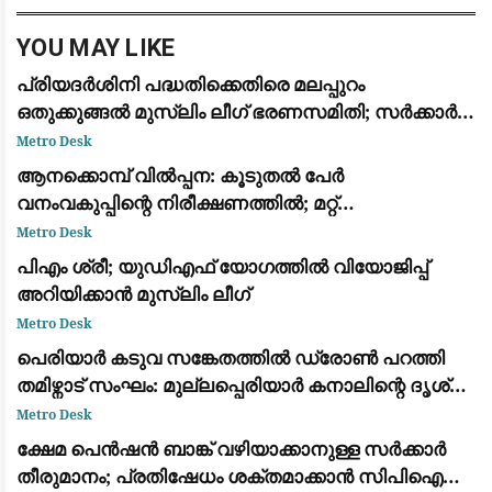
വടകര എൻ
YOU MAY LIKE
പ്രിയദർശിനി പദ്ധതിക്കെതിരെ മലപ്പുറം
ഒതുക്കുങ്ങൽ മുസ്ലിം ലീഗ് ഭരണസമിതി; സർക്കാർ
ജീവനക്കാരെ സൗജന്യയാത്രയിൽ നിന്ന്
Metro Desk
ഒഴിവാക്കണമെന്ന് പ്രമേയം
ആനക്കൊമ്പ് വിൽപ്പന: കൂടുതൽ പേർ
വനംവകുപ്പിന്റെ നിരീക്ഷണത്തിൽ; മറ്റ്
ജില്ലകളിലേക്കും അന്വേഷണം
Metro Desk
പിഎം ശ്രീ; യുഡിഎഫ് യോഗത്തില്‍ വിയോജിപ്പ്
അറിയിക്കാന്‍ മുസ്ലിം ലീഗ്
Metro Desk
പെരിയാർ കടുവ സങ്കേതത്തിൽ ഡ്രോൺ പറത്തി
തമിഴ്നാട് സംഘം: മുല്ലപ്പെരിയാർ കനാലിന്റെ ദൃശ്യം
പകർത്തി
Metro Desk
ക്ഷേമ പെൻഷൻ ബാങ്ക് വഴിയാക്കാനുള്ള സർക്കാർ
തീരുമാനം; പ്രതിഷേധം ശക്തമാക്കാൻ സിപിഐയും