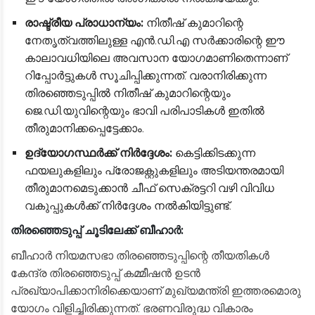
രാഷ്ട്രീയ പ്രാധാന്യം:
നിതീഷ് കുമാറിന്റെ
നേതൃത്വത്തിലുള്ള എൻ.ഡി.എ സർക്കാരിന്റെ ഈ
കാലാവധിയിലെ അവസാന യോഗമാണിതെന്നാണ്
റിപ്പോർട്ടുകൾ സൂചിപ്പിക്കുന്നത്. വരാനിരിക്കുന്ന
തിരഞ്ഞെടുപ്പിൽ നിതീഷ് കുമാറിന്റെയും
ജെ.ഡി.യുവിന്റെയും ഭാവി പരിപാടികൾ ഇതിൽ
തീരുമാനിക്കപ്പെട്ടേക്കാം.
ഉദ്യോഗസ്ഥർക്ക് നിർദ്ദേശം:
കെട്ടിക്കിടക്കുന്ന
ഫയലുകളിലും പ്രോജക്റ്റുകളിലും അടിയന്തരമായി
തീരുമാനമെടുക്കാൻ ചീഫ് സെക്രട്ടറി വഴി വിവിധ
വകുപ്പുകൾക്ക് നിർദ്ദേശം നൽകിയിട്ടുണ്ട്.
തിരഞ്ഞെടുപ്പ് ചൂടിലേക്ക് ബീഹാർ:
​ബീഹാർ നിയമസഭാ തിരഞ്ഞെടുപ്പിന്റെ തീയതികൾ
കേന്ദ്ര തിരഞ്ഞെടുപ്പ് കമ്മീഷൻ ഉടൻ
പ്രഖ്യാപിക്കാനിരിക്കെയാണ് മുഖ്യമന്ത്രി ഇത്തരമൊരു
യോഗം വിളിച്ചിരിക്കുന്നത്. ഭരണവിരുദ്ധ വികാരം