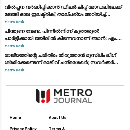
എത്തിച്ചതിൽ അമർഷം
വിൽപ്പന വർദ്ധിപ്പിക്കാൻ ഡീലർഷിപ്പ് മോഡലിലേക്ക്
മടങ്ങി ഓല ഇലക്ട്രിക്; താല്പര്യം അറിയിച്ച്
ആയിരത്തോളം പേർ
Metro Desk
പിന്തുണ വേണ്ട, പിന്നിൽനിന്ന് കുത്തരുത്;
പാർട്ടിക്കായി ജയിലിൽ കിടന്നവനാണ് ഞാൻ: എം.വി.
ജയരാജന് മറുപടിയുമായി അർജുൻ ആയങ്കി
Metro Desk
രാജ്യത്തിന്റെ ചരിത്രം തിരുത്താൻ മുസ്ലിം ലീഗ്
ശ്രമിക്കേണ്ടെന്ന് രാജീവ് ചന്ദ്രശേഖർ; സവർക്കർ
ചോദ്യ വിവാദത്തിൽ ശക്തമായ പ്രതികരണം
Metro Desk
Home
About Us
Privacy Policy
Terms &