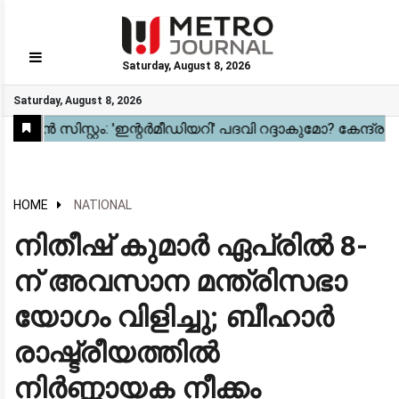
Saturday, August 8, 2026
GO
Saturday, August 8, 2026
Home
Kerala
National
Gulf
World
Sports
Movies
Health
Automobile
Travel
Education
Novel
Business
Technology
Webstory
HOME
NATIONAL
നിതീഷ് കുമാർ ഏപ്രിൽ 8-
ന് അവസാന മന്ത്രിസഭാ
യോഗം വിളിച്ചു; ബീഹാർ
രാഷ്ട്രീയത്തിൽ
നിർണ്ണായക നീക്കം