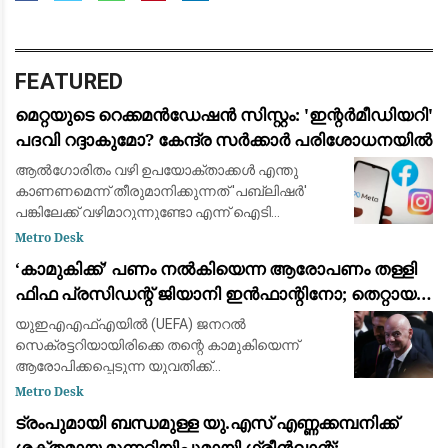
FEATURED
മെറ്റയുടെ റെക്കമൻഡേഷൻ സിസ്റ്റം: 'ഇന്റർമീഡിയറി'
പദവി റദ്ദാകുമോ? കേന്ദ്ര സർക്കാർ പരിശോധനയിൽ
ആൽഗോരിതം വഴി ഉപയോക്താക്കൾ എന്തു
കാണണമെന്ന് തീരുമാനിക്കുന്നത് 'പബ്ലിഷർ'
പങ്കിലേക്ക് വഴിമാറുന്നുണ്ടോ എന്ന് ഐടി
മന്ത്രാലയം വിലയിരുത്തുന്നു
Metro Desk
​‘കാമുകിക്ക്’ പണം നൽകിയെന്ന ആരോപണം തള്ളി
ഫിഫ പ്രസിഡന്റ് ജിയാനി ഇൻഫാന്റിനോ; തെറ്റായ
പ്രചാരണമെന്ന് പ്രതികരണം
യുഇഎഎഫ്‌എയിൽ (UEFA) ജനറൽ
സെക്രട്ടറിയായിരിക്കെ തന്റെ കാമുകിയെന്ന്
ആരോപിക്കപ്പെടുന്ന യുവതിക്ക്
ഓർഗനൈസേഷന്റെ പണം നൽകി
Metro Desk
ഒഴിവാക്കിയെന്ന ആരോപണങ്ങൾ പൂർണ്ണമായും
ട്രംപുമായി ബന്ധമുള്ള യു.എസ് എണ്ണക്കമ്പനിക്ക്
തള്ളി ഫിഫ പ്രസിഡന്റ് ജിയാനി ഇൻഫാന്റിനോ.
ശക്തമായ മുന്നറിയിപ്പുമായി ഗ്രീൻലാന്റ്;