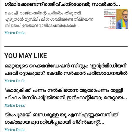
ശ്രമിക്കേണ്ടെന്ന് രാജീവ് ചന്ദ്രശേഖർ; സവർക്കർ
ചോദ്യ വിവാദത്തിൽ ശക്തമായ പ്രതികരണം
കൊച്ചി: രാജ്യത്തിന്റെ ചരിത്രം തിരുത്തി
എഴുതാൻ മുസ്ലിം ലീഗ് ശ്രമിക്കേണ്ടതില്ലെന്ന്
ബിജെപി നേതാവ് രാജീവ് ചന്ദ്രശേഖർ.
സ്വാതന്ത്ര്യസമര ക്വിസ് മത്സരത്തിൽ വി.ഡി.
Metro Desk
സവർക്കറെക്കുറിച്ചുള്ള ചോദ്യം ഉൾപ്പെടുത്തിയത
YOU MAY LIKE
മെറ്റയുടെ റെക്കമൻഡേഷൻ സിസ്റ്റം: 'ഇന്റർമീഡിയറി'
പദവി റദ്ദാകുമോ? കേന്ദ്ര സർക്കാർ പരിശോധനയിൽ
Metro Desk
​‘കാമുകിക്ക്’ പണം നൽകിയെന്ന ആരോപണം തള്ളി
ഫിഫ പ്രസിഡന്റ് ജിയാനി ഇൻഫാന്റിനോ; തെറ്റായ
പ്രചാരണമെന്ന് പ്രതികരണം
Metro Desk
ട്രംപുമായി ബന്ധമുള്ള യു.എസ് എണ്ണക്കമ്പനിക്ക്
ശക്തമായ മുന്നറിയിപ്പുമായി ഗ്രീൻലാന്റ്;
അനുമതിയില്ലാതെ ഡ്രില്ലിംഗ് ഉപകരണങ്ങൾ
Metro Desk