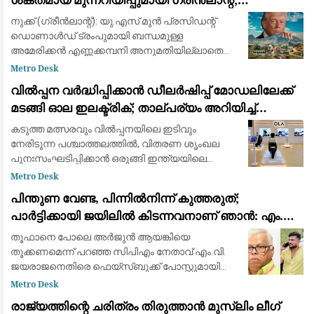
ബ്രിട്ട
അനുമതിയില്ലാതെ ഡ്രില്ലിംഗ് ഉപകരണങ്ങൾ
നുക്ക് (ഗ്രീൻലാന്റ്): യു.എസ് മുൻ പ്രസിഡന്റ്
എത്തിച്ചതിൽ അമർഷം
ഡൊണാൾഡ് ട്രംപുമായി ബന്ധമുള്ള
അമേരിക്കൻ എണ്ണക്കമ്പനി അനുമതിയില്ലാതെ
ഖനന സാമഗ്രികൾ കരയിലെത്തിച്ച സംഭവത്തിൽ
Metro Desk
കടുത്ത മുന്നറിയിപ്പുമായി ഗ്രീൻലാന്റ് സർക്കാർ.
വിൽപ്പന വർദ്ധിപ്പിക്കാൻ ഡീലർഷിപ്പ് മോഡലിലേക്ക്
കിഴക
മടങ്ങി ഓല ഇലക്ട്രിക്; താല്പര്യം അറിയിച്ച്
ആയിരത്തോളം പേർ
കടുത്ത മത്സരവും വിൽപ്പനയിലെ ഇടിവും
നേരിടുന്ന പശ്ചാത്തലത്തിൽ, വിതരണ ശൃംഖല
പുനഃസംഘടിപ്പിക്കാൻ ഒരുങ്ങി ഇന്ത്യയിലെ
മുൻനിര ഇലക്ട്രിക് ഇരുചക്ര വാഹന
Metro Desk
നിർമ്മാതാക്കളായ ഓല ഇലക്ട്രിക് (Ola Electric).
പിന്തുണ വേണ്ട, പിന്നിൽനിന്ന് കുത്തരുത്;
ഇതുവരെ കമ്പ
പാർട്ടിക്കായി ജയിലിൽ കിടന്നവനാണ് ഞാൻ: എം.വി.
ജയരാജന് മറുപടിയുമായി അർജുൻ ആയങ്കി
തൂഫാനെ പോലെ അര്‍ജുന്‍ ആയങ്കിയെ
തൂക്കണമെന്ന് പറഞ്ഞ സിപിഎം നേതാവ് എം.വി.
ജയരാജനെതിരെ ഫെയ്സ്ബുക്ക് പോസ്റ്റുമായി
അര്‍ജുന്‍ ആയങ്കി. തനിക്ക് അയിത്തം
Metro Desk
കൽപ്പിക്കുന്നതിനും തള്ളിപ്പറയുന്നതിനും മുൻപ്
രാജ്യത്തിന്റെ ചരിത്രം തിരുത്താൻ മുസ്ലിം ലീഗ്
താനീ പ്രസ്