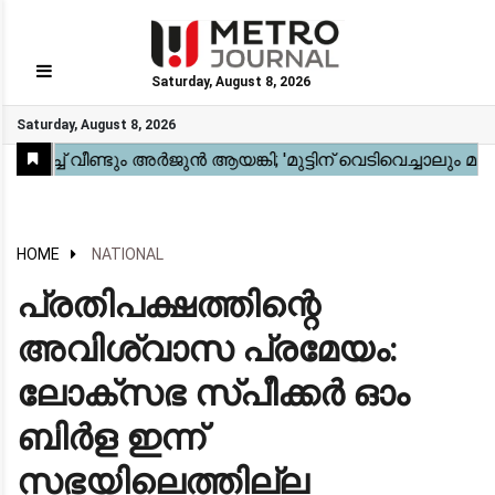
Saturday, August 8, 2026
GO
Saturday, August 8, 2026
Home
Kerala
National
Gulf
World
Sports
Movies
Health
Automobile
Travel
Education
Novel
Business
Technology
Webstory
HOME
NATIONAL
പ്രതിപക്ഷത്തിന്റെ
അവിശ്വാസ പ്രമേയം:
ലോക്‌സഭ സ്പീക്കർ ഓം
ബിർള ഇന്ന്
സഭയിലെത്തില്ല