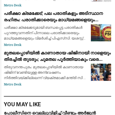
മുഴുവനായും ആലപിക്കണമെന്നാണ് ചീഫ്
Metro Desk
സെക്രട്ടറിയുടെ നിർദ്ദേശം. വന്ദേമാതരം
പരീക്ഷാ ക്രമക്കേട്; പല പരാതികളും അടിസ്ഥാന
നിർബന്ധമാക്കാനുള്ള കേന്ദ്ര തീരുമാ
രഹിതം: പരാതിക്കാരെയും മാധ്യമങ്ങളെയും
വിമര്‍ശിച്ച് പിഎസ്‌സി
പരീക്ഷാ ക്രമക്കേടുമായി ബന്ധപ്പെട്ട പരാതികള്‍
പുറത്തുവന്നതിന് പിന്നാലെ പരാതിക്കാരെയും
മാധ്യമങ്ങളെയും വിമര്‍ശിച്ച് പിഎസ്‌സി. യശസ്സ്
കളങ്കപ്പെടുത്താന്‍ ബോധപൂര്‍വ്വം
Metro Desk
ശ്രമിക്കുന്നുവെന്നും പല പരാതികളും അടി
മുതലപ്പൊഴിയിൽ കാണാതായ ഷിജിനായി നാളെയും
തിരച്ചിൽ തുടരും; ചുമതല പൂർത്തിയാകും വരെ
തീരത്തുണ്ടാകുമെന്ന് മന്ത്രി സി.പി. ജോൺ
തിരുവനന്തപുരം: മുതലപ്പൊഴിയില്‍ കാണാതായ
ഷിജിന് വേണ്ടിയുള്ള അന്വേഷണം
നിര്‍ത്തിവയ്ക്കില്ലെന്ന് വ്യക്തമാക്കി മന്ത്രി സി പി
ജോണ്‍. ഇത് സംബന്ധിച്ച വിവരങ്ങള്‍ കുടുംബത്തെ
Metro Desk
ബോധ്യപ്പെടുത്തിയെന്നും അന്വേഷണം തുടര
YOU MAY LIKE
പോലീസിനെ വെല്ലുവിളിച്ച് വീണ്ടും അർജുൻ