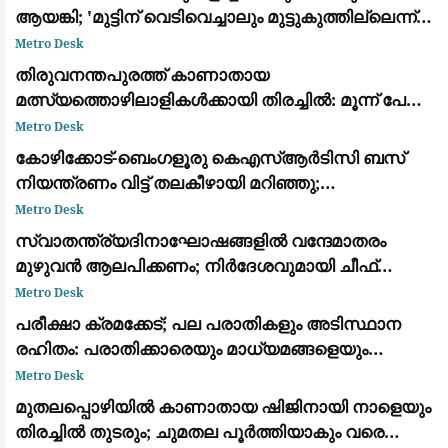
ആയങ്കി; 'മുട്ടിന് വെടിവെച്ചാലും മുട്ടുകുത്തില്ലെന്ന്'
ഫേസ്ബുക്ക് പോസ്റ്റ്
Metro Desk
തിരുവനന്തപുരത്ത് കാണാതായ
മത്സ്യത്തൊഴിലാളികൾക്കായി തിരച്ചിൽ: മൂന്ന് പേരെ
കാണാതായിട്ട് ഇന്ന് 9 ദിവസം
Metro Desk
കോഴിക്കോട്-ബെംഗളൂരു കെഎസ്ആർടിസി ബസ്
നിയന്ത്രണം വിട്ട് തലകീഴായി മറിഞ്ഞു;
ഡ്രെെവർക്കും കണ്ടക്ടർക്കും ദാരുണാന്ത്യം
Metro Desk
സ്വാതന്ത്ര്യദിനാഘോഷങ്ങളിൽ വന്ദേമാതരം
മുഴുവൻ ആലപിക്കണം; നിർദേശവുമായി ചീഫ്
സെക്രട്ടറി
Metro Desk
പരീക്ഷാ ക്രമക്കേട്; പല പരാതികളും അടിസ്ഥാന
രഹിതം: പരാതിക്കാരെയും മാധ്യമങ്ങളെയും
വിമര്‍ശിച്ച് പിഎസ്‌സി
Metro Desk
മുതലപ്പൊഴിയിൽ കാണാതായ ഷിജിനായി നാളെയും
തിരച്ചിൽ തുടരും; ചുമതല പൂർത്തിയാകും വരെ