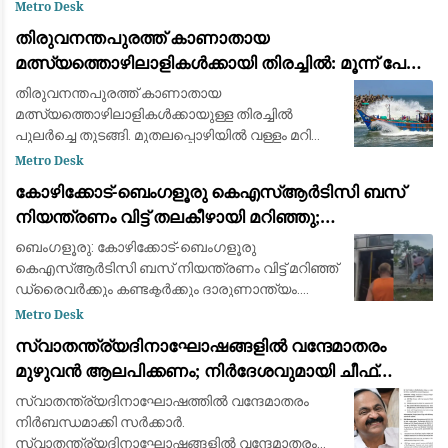
കടലിലകപ്പെട്ട മത്സ്യത്തൊഴിലാളികളുടെ
Metro Desk
ബോട്ടിലാണ് താനുള്ളതെന്ന് പറഞ്ഞിരുന്നെങ്കിൽ
തിരുവനന്തപുരത്ത് കാണാതായ
റോഡിലിരുന്ന് കര
മത്സ്യത്തൊഴിലാളികൾക്കായി തിരച്ചിൽ: മൂന്ന് പേരെ
കാണാതായിട്ട് ഇന്ന് 9 ദിവസം
തിരുവനന്തപുരത്ത് കാണാതായ
മത്സ്യത്തൊഴിലാളികൾക്കായുള്ള തിരച്ചിൽ
പുലർച്ചെ തുടങ്ങി. മുതലപ്പൊഴിയിൽ വള്ളം മറിഞ്ഞ്
കാണാതായ ഷിജിനെയും ,വിഴിഞ്ഞത്ത്
Metro Desk
കാണാതായ ജോണിനെയുമാണ് ഇനി
കോഴിക്കോട്-ബെംഗളൂരു കെഎസ്ആർടിസി ബസ്
കണ്ടെത്താനുള്ളത്. സർക്കാർ സംവിധാനങ്
നിയന്ത്രണം വിട്ട് തലകീഴായി മറിഞ്ഞു;
ഡ്രെെവർക്കും കണ്ടക്ടർക്കും ദാരുണാന്ത്യം
ബെംഗളൂരു: കോഴിക്കോട്-ബെംഗളൂരു
കെഎസ്ആര്‍ടിസി ബസ് നിയന്ത്രണം വിട്ട് മറിഞ്ഞ്
ഡ്രൈവര്‍ക്കും കണ്ടക്ടര്‍ക്കും ദാരുണാന്ത്യം.
ബെംഗളൂരു രാമനഗര ബിഡതിയില്‍ രാവിലെ
Metro Desk
6.40നായിരുന്നു അപകടം. നിയന്ത്രണം വിട്ട ബസ്
സ്വാതന്ത്ര്യദിനാഘോഷങ്ങളിൽ വന്ദേമാതരം
സൂചന
മുഴുവൻ ആലപിക്കണം; നിർദേശവുമായി ചീഫ്
സെക്രട്ടറി
സ്വാതന്ത്ര്യദിനാഘോഷത്തിൽ വന്ദേമാതരം
നിർബന്ധമാക്കി സർക്കാർ.
സ്വാതന്ത്ര്യദിനാഘോഷങ്ങളിൽ വന്ദേമാതരം