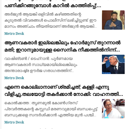
പണിക്കിറങ്ങുമ്പോൾ കാറിൽ കാത്തിരിപ്പ്;
നിർണായക വിവരങ്ങൾ പോലീസിന്
അര്‍ജുന്‍ ആയങ്കി ഒളിവില്‍ കഴിഞ്ഞതിന്റെ
കൂടുതല്‍ വിവരങ്ങള്‍ പൊലീസിന് ലഭിച്ചിട്ടുണ്ട്. ഈ
മാസം അഞ്ചാം തീയതിയാണ് അര്‍ജുന്‍ ആയങ്കി
കണ്ണൂരിലെത്തിയത്. ആറാം തീയതി
Metro Desk
സുഹൃത്തുക്കള്‍ക്കൊപ്പം കാറില്‍ കണ്ണൂരിന്റെ പ
ആണവകരാർ ഇല്ലെങ്കിലും ഹോർമുസ് തുറന്നാൽ
മതി; ഇറാനുമായുള്ള സൈനിക നീക്കത്തിൽനിന്ന്
പിൻവാങ്ങാൻ ട്രംപ്
വാഷിങ്ടൺ / ടെഹ്റാൻ: പൂർണമായ
ആണവകരാർ സാധ്യമായില്ലെങ്കിലും
അന്താരാഷ്ട്ര ഊർജ ഗതാഗതത്തിന്
നിർണായകമായ ഹോർമുസ് കടലിടുക്ക് വീണ്ടും
Metro Desk
തുറന്നുകിട്ടിയാൽ ഇറാനുമായുള്ള സൈനിക
എന്നെ കൊല്ലാനാണ് ശ്രമിച്ചത്; കള്ളി എന്നു
സംഘർഷത്തിൽനിന്ന് പിൻവാങ്ങാമെന്ന സൂചന
വിളിച്ചു,തലയോട്ടി തകർക്കാൻ നോക്കി: വാഹനത്തിന്
നൽ
നേരെ കല്ലേറുണ്ടായതിനെ രൂക്ഷമായി വിമർശിച്ച്
കൊൽക്കത്ത : തൃണമൂൽ കോൺഗ്രസ്
മമത ബാനർജി
പ്രവർത്തകന്റെ കസ്റ്റഡി മരണവുമായി ബന്ധപ്പെട്ട്
ബന്ധുക്കളെ സന്ദർശിക്കാൻ എത്തിയ മുൻ പശ്ചിമ
ബംഗാൾ മുഖ്യമന്ത്രിയും തൃണമൂൽ
Metro Desk
കോൺഗ്രസ് അധ്യക്ഷയുമായ മമത