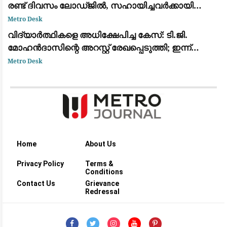
രണ്ട് ദിവസം ലോഡ്ജിൽ, സഹായിച്ചവർക്കായി
തിരച്ചിൽ
Metro Desk
വിദ്യാർത്ഥികളെ അധിക്ഷേപിച്ച കേസ്: ടി.ജി.
മോഹൻദാസിന്റെ അറസ്റ്റ് രേഖപ്പെടുത്തി; ഇന്ന്
കോടതിയിൽ ഹാജരാക്കും
Metro Desk
Home
About Us
Privacy Policy
Terms &
Conditions
Contact Us
Grievance
Redressal