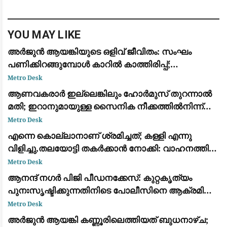
കൊച്ചിയില്‍ നിന്ന് കസ്റ്റഡിയിലെടുത്ത ടിജ
YOU MAY LIKE
അർജുൻ ആയങ്കിയുടെ ഒളിവ് ജീവിതം: സംഘം
പണിക്കിറങ്ങുമ്പോൾ കാറിൽ കാത്തിരിപ്പ്;
നിർണായക വിവരങ്ങൾ പോലീസിന്
Metro Desk
ആണവകരാർ ഇല്ലെങ്കിലും ഹോർമുസ് തുറന്നാൽ
മതി; ഇറാനുമായുള്ള സൈനിക നീക്കത്തിൽനിന്ന്
പിൻവാങ്ങാൻ ട്രംപ്
Metro Desk
എന്നെ കൊല്ലാനാണ് ശ്രമിച്ചത്; കള്ളി എന്നു
വിളിച്ചു,തലയോട്ടി തകർക്കാൻ നോക്കി: വാഹനത്തിന്
നേരെ കല്ലേറുണ്ടായതിനെ രൂക്ഷമായി വിമർശിച്ച്
Metro Desk
മമത ബാനർജി
ആനന്ദ് നഗർ പിജി പീഡനക്കേസ്: കുറ്റകൃത്യം
പുനഃസൃഷ്ടിക്കുന്നതിനിടെ പോലീസിനെ ആക്രമിച്ചു;
പ്രതിക്ക് കാലിൽ വെടിയേറ്റു
Metro Desk
അർജുൻ ആയങ്കി കണ്ണൂരിലെത്തിയത് ബുധനാഴ്ച;