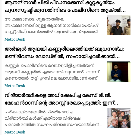
ആനന്ദ് നഗർ പിജി പീഡനക്കേസ്: കുറ്റകൃത്യം
ബാനർജിയുടെ വാഹനത്തിന് നേരെ ക
പുനഃസൃഷ്ടിക്കുന്നതിനിടെ പോലീസിനെ ആക്രമിച്ചു;
പ്രതിക്ക് കാലിൽ വെടിയേറ്റു
അഹമ്മദാബാദ്: ഗുജറാത്തിലെ
അഹമ്മദാബാദിലുള്ള ആനന്ദ് നഗറിലെ പേയിംഗ്
ഗസ്റ്റ് (പിജി) കേന്ദ്രത്തിൽ യുവതിയെ ക്രൂരമായി
പീഡിപ്പിച്ച കേസ്സിലെ പ്രതിക്ക് പോലീസിന്റെ
Metro Desk
വെടിയേറ്റു. തെളിവെടുപ്പിന്റെ ഭാഗമായി കുറ്റകൃത്യ
അർജുൻ ആയങ്കി കണ്ണൂരിലെത്തിയത് ബുധനാഴ്ച;
രണ്ട് ദിവസം ലോഡ്ജിൽ, സഹായിച്ചവർക്കായി
തിരച്ചിൽ
കണ്ണൂർ: പൊലീസിനെ വെല്ലുവിളിച്ച അർജുൻ
ആയങ്കി കണ്ണൂരിൽ എത്തിയത് ബുധനാഴ്ചയെന്ന്
കണ്ടെത്തൽ. തളിപ്പറമ്പിലെ ലോഡ്ജിലാണ് രണ്ട്
ദിവസം തങ്ങിയത്. സുഹൃത്ത് പ്രണവും ബന്ധു
Metro Desk
കുട്ടനുമാണ് സഹായം നൽകിയത് എന്ന് പൊലീസ്
വിദ്യാർത്ഥികളെ അധിക്ഷേപിച്ച കേസ്: ടി.ജി.
മോഹൻദാസിന്റെ അറസ്റ്റ് രേഖപ്പെടുത്തി; ഇന്ന്
കോടതിയിൽ ഹാജരാക്കും
പരീക്ഷാക്രമക്കേടില്‍ പ്രതിഷേധിച്ച
വിദ്യാര്‍ത്ഥികള്‍ക്ക് എതിരായ വിദ്വേഷ
പരാമര്‍ശത്തില്‍ സംഘപരിവാര്‍ സഹയാത്രികന്‍
ടി. ജി. മോഹന്‍ദാസിന്റെ അറസ്റ്റ് രേഖപ്പെടുത്തി.
Metro Desk