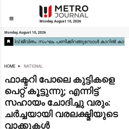
Monday, August 10, 2026
GO
Monday, August 10, 2026
Home
Kerala
National
Gulf
World
Sports
Movies
Health
Automobile
Travel
Education
Novel
Business
Technology
Webstory
HOME
NATIONAL
ഫാക്ടറി പോലെ കുട്ടികളെ
പെറ്റ് കൂട്ടുന്നു; എന്നിട്ട്
സഹായം ചോദിച്ചു വരും:
ചർച്ചയായി വരലക്ഷ്മിയുടെ
വാക്കുകൾ