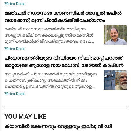
ദൃശ്യങ്ങൾ പകർത്തുന്നു. സുരക്ഷയിൽ
Metro Desk
ആശങ്കയെന്നും CJP വക്താവ് വ്യക്തമാക്കി. ചില
മഞ്ചേരി നഗരസഭാ കൗൺസിലർ അബ്ദുൽ ജലീൽ
യൂട്യൂബ
വധക്കേസ്; മൂന്ന് പ്രതികൾക്ക് ജീവപര്യന്തം
മഞ്ചേരി നഗരസഭാ കൗൺസിലറായിരുന്ന
അബ്ദുൽ ജലീലിനെ കൊലപ്പെടുത്തിയ കേസിൽ
മൂന്ന് പ്രതികൾക്ക് ജീവപര്യന്തം തടവും ഒരു ലക്ഷം
രൂപ വീതം പിഴയും വിധിച്ച് മഞ്ചേരി അഡീഷണൽ
Metro Desk
ജില്ലാ സെഷൻസ് കോടതി ജഡ്ജി എസ്.
പ്രധാനമന്ത്രിയുടെ വീഡിയോ നീക്കി; മാപ്പ് പറഞ്ഞ്
സൂരജാണ് ശിക്ഷ
മെറ്റയുടെ ആഗോള നയ മേധാവി ജോയൽ കാപ്ലൻ
ന്യൂഡൽഹി: പ്രധാനമന്ത്രി നരേന്ദ്ര മോദിയുടെ
ഫെയ്സ്ബുക്ക് പോസ്റ്റ് അബദ്ധത്തിൽ നീക്കം
ചെയ്യപ്പെട്ട സംഭവത്തിൽ മെറ്റയുടെ ആഗോള
നയ മേധാവി ജോയൽ കാപ്ലൻ കേന്ദ്ര
Metro Desk
സർക്കാരിനോട് ക്ഷമാപണം നടത്തി. ബുധനാഴ്ച
കേന്ദ്ര ഇ
YOU MAY LIKE
ക്യാമ്പിൽ ഭക്ഷണവും വെള്ളവും ഇല്ല; വി ഡി