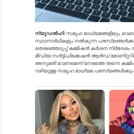
ന്യൂഡൽഹി
: സമൂഹ മാധ്യമങ്ങളിലും വെബ്സ
സ്ഥാനാർഥികളും നൽകുന്ന പരസ്യങ്ങൾക്കു
തെരഞ്ഞെടുപ്പ് കമ്മിഷൻ കർശന നിർദേശം ന
മീഡിയ സർട്ടിഫിക്കേഷൻ ആൻഡ് മോണിറ്ററിങ് ക
അനുമതി വേണമെന്ന് നേരത്തേ തന്നെ കമ്മിഷന്
വഴിയുള്ള സമൂഹ മാധ്യമ പരസ്യങ്ങൾക്കും