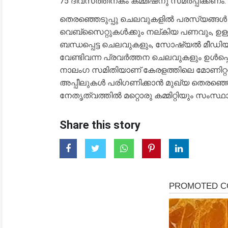
75 ദിവസത്തിനകം കമ്മിഷനു സമർപ്പിക്കണം.
തെരഞ്ഞെടുപ്പു ചെലവുകളിൽ പരസ്യങ്ങൾ പ്ര
വെബ്‌സൈറ്റുകൾക്കും നല്കിയ പണവും, ഉള
ബന്ധപ്പെട്ട ചെലവുകളും, സോഷ്യൽ മീഡി
വേണ്ടിവന്ന പ്രവർത്തന ചെലവുകളും ഉൾപ
നാലംഗ സമിതിയാണ് കേരളത്തിലെ മോണിറ്ററിങ
അപ്പീലുകൾ പരിഗണിക്കാൻ മുഖ്യ തെരഞ്ഞെ
നേതൃത്വത്തിൽ മറ്റൊരു കമ്മിറ്റിയും സംസ്ഥാന
Share this story