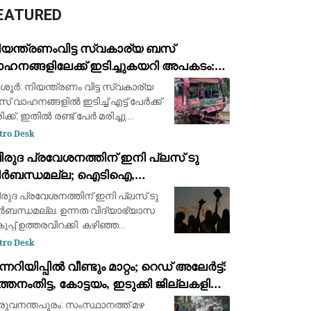
EATURED
ിയന്ത്രണംവിട്ട സ്വകാര്യ ബസ്
ാഹനങ്ങളിലേക്ക് ഇടിച്ചുകയറി അപകടം:
്ടു മരണം, എട്ട് പേർക്ക് പരിക്ക്
ശൂര്‍: നിയന്ത്രണം വിട്ട സ്വകാര്യ
 വാഹനങ്ങളില്‍ ഇടിച്ച് എട്ട് പേര്‍ക്ക്
ക്ക്. ഇതില്‍ രണ്ട് പേർ മരിച്ചു.
റിലും ബൈക്കിൽ സഞ്ചരിച്ചവരാണ്
tro Desk
ച്ചത്. ബസ് അമിത വേഗതയിലാരുന്നു.
ിരുദ പ്രവേശനത്തിന് ഇനി പ്ലസ് ടു
ന്നംകുളം പാറേമ്പാടത്ത
ിർബന്ധമല്ല; ഐടിഐ,
ിപ്ലോമക്കാർക്കും അവസരം നൽകി
രുദ പ്രവേശനത്തിന് ഇനി പ്ലസ് ടു
്നത വിദ്യാഭ്യാസ വകുപ്പ് ഉത്തരവിറക്കി
ർബന്ധമല്ല. ഉന്നത വിദ്യാഭ്യാസ
ുപ്പ് ഉത്തരവിറക്കി. കഴിഞ്ഞ
ക്കാറിന്റെ കാലത്ത് നൽകിയ
tro Desk
രൊപ്പോസലിനാണ് അംഗീകാരമായത്.
ന്നറിയിപ്പില്‍ വീണ്ടും മാറ്റം; റെഡ് അലേർട്ട്:
്താം ക്ലാസ് കഴിഞ്ഞ് ഐടിഐ/
്തനംതിട്ട, കോട്ടയം, ഇടുക്കി ജില്ലകളില്‍
പ്ലോമ/ മറ്റു ഭാഷ കോ
തിതീവ്രമാകും
രുവനന്തപുരം: സംസ്ഥാനത്ത് മഴ