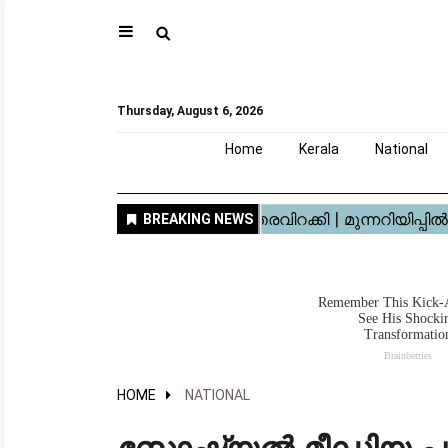
⚲
Home
Kerala
National
Gulf
World
Sports
Movies
Health
Automobile
Travel
Education
Novel
Business
Technology
Webstory
Thursday, August 6, 2026
Home
Kerala
National
HOME
NATIONAL