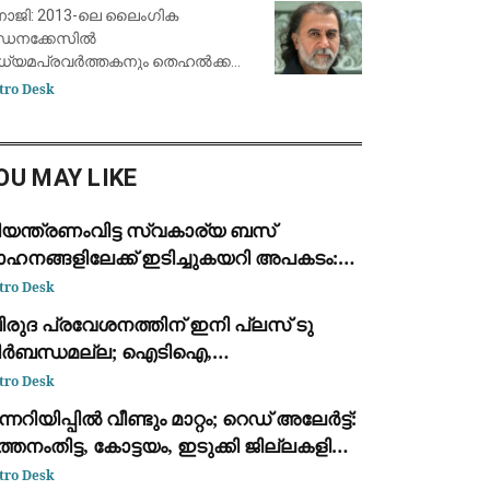
ൈക്കോടതിയുടെ വിധി
ാജി: 2013-ലെ ലൈംഗിക
ീഡനക്കേസിൽ
ധ്യമപ്രവർത്തകനും തെഹൽക്ക
ൻ എഡിറ്റർ ഇൻ ചീഫുമായ തരുൺ
tro Desk
േജ്പാലിനെ ബോംബെ ഹൈക്കോടതി
റ്റക്കാരനായി കണ്ടെത്തി 10 വർഷത്തെ
വുശിക്ഷയ്ക്ക് വിധിച്ചു. തേജ്പാലിനെ
OU MAY LIKE
റുതെവിട്
ിയന്ത്രണംവിട്ട സ്വകാര്യ ബസ്
ാഹനങ്ങളിലേക്ക് ഇടിച്ചുകയറി അപകടം:
്ടു മരണം, എട്ട് പേർക്ക് പരിക്ക്
tro Desk
ിരുദ പ്രവേശനത്തിന് ഇനി പ്ലസ് ടു
ിർബന്ധമല്ല; ഐടിഐ,
ിപ്ലോമക്കാർക്കും അവസരം നൽകി
tro Desk
്നത വിദ്യാഭ്യാസ വകുപ്പ് ഉത്തരവിറക്കി
ന്നറിയിപ്പില്‍ വീണ്ടും മാറ്റം; റെഡ് അലേർട്ട്:
്തനംതിട്ട, കോട്ടയം, ഇടുക്കി ജില്ലകളില്‍
തിതീവ്രമാകും
tro Desk