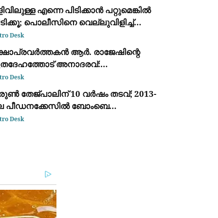
ിവിലുള്ള എന്നെ പിടിക്കാൻ പറ്റുമെങ്കിൽ
ടിക്കൂ; പൊലീസിനെ വെല്ലുവിളിച്ച്
ീണ്ടും അർജുൻ ആയങ്കി
tro Desk
ക്ഷാപ്രവർത്തകൻ ആർ. രാജേഷിന്റെ
ൃതദേഹത്തോട് അനാദരവ്:
്രീസറില്ലാത്ത ആംബുലൻസിൽ
tro Desk
ൊണ്ടുപോയത് ചാവക്കാട് വരെ; ഒടുവിൽ
രുൺ തേജ്പാലിന് 10 വർഷം തടവ്; 2013-
ഹനം മാറ്റി
െ പീഡനക്കേസിൽ ബോംബെ
ൈക്കോടതിയുടെ വിധി
tro Desk