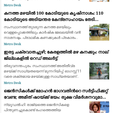
ബിൽ ഔദ്യോഗികമായി അവതരിപ്പിച്ച ശേഷം
Metro Desk
മാത്രമേ തീരുമാനിക്കൂ എന്ന് സംഘാടക
കനത്ത മഴയിൽ 100 കോടിയുടെ കൃഷിനാശം: 110
സെക്രട്ടറിയു
കോടിയുടെ അടിയന്തര കേന്ദ്രസഹായം തേടി
കേരളം
സംസ്ഥാനത്ത് തുടരുന്ന കനത്ത മഴയിലും
വെള്ളപ്പൊക്കത്തിലും കാർഷിക മേഖലയിൽ വൻ
നാശനഷ്ടം. പ്രാഥമിക കണക്കുകൾ പ്രകാരം
സംസ്ഥാനത്ത് ഇതുവരെ 99.29 കോടി രൂപയുടെ
Metro Desk
(ഏകദേശം 100 കോടി) കൃഷിനാശം സംഭവിച്ചതായി
ഇരട്ട ചക്രവാതച്ചുഴി; കേരളത്തിൽ മഴ കനക്കും: നാല്
കൃഷിമന്ത്രി
ജില്ലകളിൽ റെഡ് അലർട്ട്
തിരുവനന്തപുരം: സംസ്ഥാനത്ത് അതിതീവ്ര
മഴയ്ക്ക് സാധ്യതയെന്ന് മുന്നറിയിപ്പ്. ഓഗസ്റ്റ് 11
വരെ ശക്തമായ മഴയ്ക്കുള്ള സാധ്യതയാണ്
പ്രവചിച്ചിരിക്കുന്നത്. അതിതീവ്ര മഴ
Metro Desk
മുന്നറിയിപ്പിന്‍റെ ഭാഗമായി വെള്ളിയാഴ്ച കാലാവ
ജെൻസികൾക്ക് മോഹൻ ഭാഗവതിന്‍റെ സർട്ടിഫിക്കറ്റ്
വേണ്ട; അമിത് ഷായ്ക്ക് ഭയം: രൂക്ഷ വിമർശനവുമായി
പ്രിയങ്കാ ഗാന്ധി
ന‍്യൂഡൽഹി: രാജ‍്യത്തെ ജെൻസികളെ
പിന്തുണച്ചുകൊണ്ട് രംഗത്തെത്തിയ