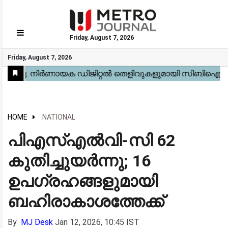
Friday, August 7, 2026
GO
Friday, August 7, 2026
Home
Kerala
National
Gulf
World
Sports
Movies
Health
Automobile
Travel
Education
Novel
Business
Technology
Webstory
HOME
NATIONAL
പിഎസ്എൽവി-സി 62
കുതിച്ചുയർന്നു; 16
ഉപഗ്രഹങ്ങളുമായി
ബഹിരാകാശത്തേക്ക്
By
MJ Desk
Jan 12, 2026, 10:45 IST