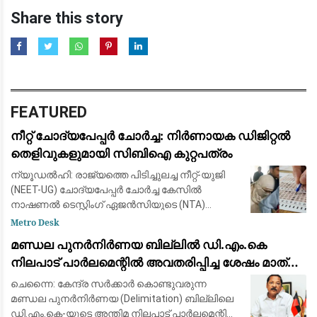
Share this story
FEATURED
നീറ്റ് ചോദ്യപേപ്പർ ചോർച്ച: നിർണായക ഡിജിറ്റൽ
തെളിവുകളുമായി സിബിഐ കുറ്റപത്രം
ന്യൂഡൽഹി: രാജ്യത്തെ പിടിച്ചുലച്ച നീറ്റ്-യുജി
(NEET-UG) ചോദ്യപേപ്പർ ചോർച്ച കേസിൽ
നാഷണൽ ടെസ്റ്റിംഗ് ഏജൻസിയുടെ (NTA)
വിഷയാധിഷ്ഠിത വിദഗ്ദ്ധരും ഏജന്റന്മാരും ഉൾപ്പെട്ട
Metro Desk
വൻ ഗൂഢാലോചന പുറത്തുകൊണ്ടുവന്ന്
മണ്ഡല പുനർനിർണയ ബില്ലിൽ ഡി.എം.കെ
സിബിഐ.
നിലപാട് പാർലമെന്റിൽ അവതരിപ്പിച്ച ശേഷം മാത്രം:
ആർ.എസ്. ഭാരതി
ചെന്നൈ: കേന്ദ്ര സർക്കാർ കൊണ്ടുവരുന്ന
മണ്ഡല പുനർനിർണയ (Delimitation) ബില്ലിലെ
ഡി.എം.കെ-യുടെ അന്തിമ നിലപാട് പാർലമെന്റിൽ