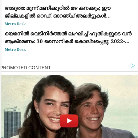
അടുത്ത മൂന്ന് മണിക്കൂറിൽ മഴ കനക്കും; ഈ
ജില്ലകളിൽ റെഡ്, ഓറഞ്ച് അലർട്ടുകൾ
പ്രഖ്യാപിച്ചു
Metro Desk
യെമനിൽ വെടിനിർത്തൽ ലംഘിച്ച് ഹൂതികളുടെ വൻ
ആക്രമണം: 30 സൈനികർ കൊല്ലപ്പെട്ടു; 2022-ന്
ശേഷമുള്ള ഏറ്റവും വലിയ ഏറ്റുമുട്ടൽ
Metro Desk