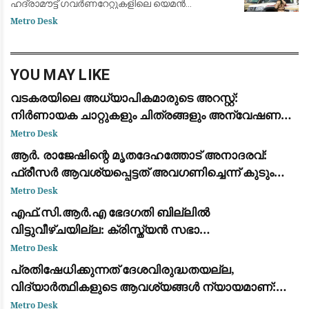
ഹദ്രാമൗട്ട് ഗവർണറേറ്റുകളിലെ യെമൻ
എമർജൻസി ഫോഴ്‌സ് ക്യാമ്പുകൾക്ക്
Metro Desk
നേരെയായിരുന്നു ആക്രമണം. 2022ന് ശേഷമുള്ള
വലിയ ആക്രമണമാണിത്
YOU MAY LIKE
വടകരയിലെ അധ്യാപികമാരുടെ അറസ്റ്റ്:
നിർണായക ചാറ്റുകളും ചിത്രങ്ങളും അന്വേഷണ
സംഘത്തിന് ലഭിച്ചു
Metro Desk
ആര്‍. രാജേഷിന്റെ മൃതദേഹത്തോട് അനാദരവ്:
ഫ്രീസര്‍ ആവശ്യപ്പെട്ടത് അവഗണിച്ചെന്ന് കുടുംബം;
പയ്യന്നൂര്‍ തഹസില്‍ദാര്‍ക്കെതിരെ ഗുരുതര
Metro Desk
ആരോപണം
എഫ്.സി.ആർ.എ ഭേദഗതി ബില്ലിൽ
വിട്ടുവീഴ്ചയില്ല: ക്രിസ്ത്യൻ സഭാ
നേതൃത്വവുമായുള്ള ചർച്ചയിൽ മാറ്റമില്ലാതെ
Metro Desk
കേന്ദ്ര നിലപാട്
പ്രതിഷേധിക്കുന്നത് ദേശവിരുദ്ധതയല്ല,
വിദ്യാർത്ഥികളുടെ ആവശ്യങ്ങൾ ന്യായമാണ്:
ആർ.എസ്.എസ് മേധാവി മോഹൻ ഭാഗവത്
Metro Desk