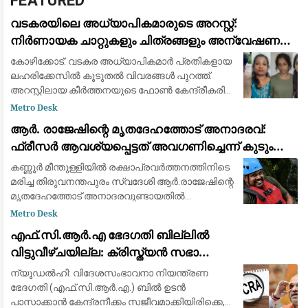
FEATURED
വടകരയിലെ അധ്യാപികമാരുടെ അറസ്റ്റ്:
നിർണായക ചാറ്റുകളും ചിത്രങ്ങളും അന്വേഷണ
സംഘത്തിന് ലഭിച്ചു
കോഴിക്കോട്: വടകര അധ്യാപികമാര്‍ പ്രതികളായ
ലഹരിക്കേസില്‍ കൂടുതല്‍ വിവരങ്ങള്‍ പുറത്ത്.
അറസ്റ്റിലായ കീര്‍ത്തനയുടെ ഫോണ്‍ കേന്ദ്രീകരിച്ച്
നത്തിയ അന്വേഷണത്തിലാണ് പൊലീസിന്
Metro Desk
ലഹരി ഇടപാടുമായി ബന്ധപ്പെട്ട വിവരങ്ങ
ആര്‍. രാജേഷിന്റെ മൃതദേഹത്തോട് അനാദരവ്:
ഫ്രീസര്‍ ആവശ്യപ്പെട്ടത് അവഗണിച്ചെന്ന് കുടുംബം;
പയ്യന്നൂര്‍ തഹസില്‍ദാര്‍ക്കെതിരെ ഗുരുതര
കണ്ണൂര്‍ മീന്തുള്ളിയില്‍ രക്ഷാപ്രവര്‍ത്തനത്തിനിടെ
ആരോപണം
മരിച്ച തിരുവനന്തപുരം സ്വദേശി ആര്‍.രാജേഷിന്റെ
മൃതദേഹത്തോട് അനാദരവുണ്ടായതില്‍
പയ്യന്നൂര്‍ തഹസില്‍ദാര്‍ക്കെതിരെ കുടുംബം.
Metro Desk
മൃതദേഹം തിരുവനന്തപുരത്ത് എത്തിക
എഫ്.സി.ആർ.എ ഭേദഗതി ബില്ലിൽ
വിട്ടുവീഴ്ചയില്ല: ക്രിസ്ത്യൻ സഭാ
നേതൃത്വവുമായുള്ള ചർച്ചയിൽ മാറ്റമില്ലാതെ
ന്യൂഡൽഹി: വിദേശസംഭാവനാ നിയന്ത്രണ
കേന്ദ്ര നിലപാട്
ഭേദഗതി (എഫ്.സി.ആർ.എ.) ബിൽ ഉടൻ
പാസാക്കാൻ കേന്ദ്രനീക്കം സജീവമാക്കിയിരിക്കെ,