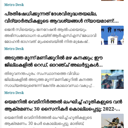
ആഭ്യന്തരമന്ത്രി അമിത്ഷായുമായി വീണ്ടും
Metro Desk
കൂടിക്കാഴ്ച നടത്തി ക്രൈസ്തവ സഭാ
പ്രതിഷേധിക്കുന്നത് ദേശവിരുദ്ധതയല്ല,
നേതൃത്വങ്ങൾ. ഒരാഴ്ചയ്ക
വിദ്യാർത്ഥികളുടെ ആവശ്യങ്ങൾ ന്യായമാണ്:
ആർ.എസ്.എസ് മേധാവി മോഹൻ ഭാഗവത്
ജെൻ സിയെയും ജനറേഷൻ ആൽഫയെയും
അഭിസംബോധന ചെയ്ത് ആർഎസ്എസ് മേധാവി
മോഹൻ ഭാഗവത്. മുംബൈയിൽ നിത മുകേഷ്
അംബാനി കൾച്ചറൽ സെൻ്ററിൽ നടക്കുന്ന
Metro Desk
ഐഐഎംയുഎൻ (IIMUN) വാർഷിക
അടുത്ത മൂന്ന് മണിക്കൂറിൽ മഴ കനക്കും; ഈ
ചാമ്പ്യൻഷിപ്പ് കോൺഫറൻസിന്റെ ഉദ്ഘാടന
ജില്ലകളിൽ റെഡ്, ഓറഞ്ച് അലർട്ടുകൾ
പ്രസംഗത്തില
പ്രഖ്യാപിച്ചു
തിരുവനന്തപുരം: സംസ്ഥാനത്തെ വിവിധ
ജില്ലകളിൽ അടുത്ത മൂന്ന് മണിക്കൂറിൽ കനത്ത
സാധ്യതയുണ്ടെന്ന് കേന്ദ്ര കാലാവസ്ഥ വകുപ്പ്.
കോട്ടയം, ആലപ്പുഴ, എറണാകുളം, തൃശൂർ,
Metro Desk
പാലക്കാട്, കണ്ണൂർ, കാസർകോട് ജില്ലകളിൽ
യെമനിൽ വെടിനിർത്തൽ ലംഘിച്ച് ഹൂതികളുടെ വൻ
അടുത്ത മൂ
ആക്രമണം: 30 സൈനികർ കൊല്ലപ്പെട്ടു; 2022-ന്
ശേഷമുള്ള ഏറ്റവും വലിയ ഏറ്റുമുട്ടൽ
യെമനിൽ വെടിനിർത്തൽ ലംഘിച്ച് ഹൂതികളുടെ
ആക്രമണം. 30 പേർ കൊല്ലപ്പെട്ടു. മാരിബ്,