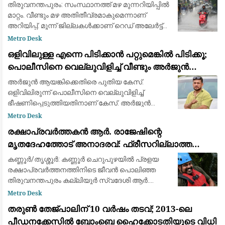
അതിതീവ്രമാകും
തിരുവനന്തപുരം: സംസ്ഥാനത്ത് മഴ മുന്നറിയിപ്പില്‍
മാറ്റം. വീണ്ടും മഴ അതിതീവ്രമാകുമെന്നാണ്
അറിയിപ്പ്. മൂന്ന് ജില്ലകള്‍ക്കാണ് റെഡ് അലേര്‍ട്ട്
നല്‍കിയിരിക്കുന്നത്. പത്തനംതിട്ട, കോട്ടയം, ഇടുക്കി
Metro Desk
ജില്ലകളിലാണ
ഒളിവിലുള്ള എന്നെ പിടിക്കാൻ പറ്റുമെങ്കിൽ പിടിക്കൂ;
പൊലീസിനെ വെല്ലുവിളിച്ച് വീണ്ടും അർജുൻ
ആയങ്കി
അർജുൻ ആയങ്കിക്കെതിരെ പുതിയ കേസ്.
ഒളിവിലിരുന്ന് പൊലീസിനെ വെല്ലുവിളിച്ച്
ഭീഷണിപ്പെടുത്തിയതിനാണ് കേസ്. അർജുൻ
ആയ്യങ്കിക്കെതിരെ ഊന്നുകൽ പൊലീസ്
Metro Desk
കേസെടുത്തു. ഊന്നുകൽ CI യെ
രക്ഷാപ്രവർത്തകൻ ആർ. രാജേഷിന്റെ
ഭീഷണിപ്പെടുത്തിയതിലാണ് നടപടി. നേരത്
മൃതദേഹത്തോട് അനാദരവ്: ഫ്രീസറില്ലാത്ത
ആംബുലൻസിൽ കൊണ്ടുപോയത് ചാവക്കാട് വരെ;
കണ്ണൂർ/തൃശ്ശൂർ: കണ്ണൂർ ചെറുപുഴയിൽ പ്രളയ
ഒടുവിൽ വാഹനം മാറ്റി
രക്ഷാപ്രവർത്തനത്തിനിടെ ജീവൻ പൊലിഞ്ഞ
തിരുവനന്തപുരം കല്ലിയൂർ സ്വദേശി ആർ.
രാജേഷിന്റെ (36) ഭൗതികദേഹത്തോട്
Metro Desk
അധികൃതരുടെ ഗുരുതര അനാദരവ്. പരിയാരം
തരുൺ തേജ്പാലിന് 10 വർഷം തടവ്; 2013-ലെ
ഗവ. മെഡിക്കൽ കോളേജ് ആശ
പീഡനക്കേസിൽ ബോംബെ ഹൈക്കോടതിയുടെ വിധി