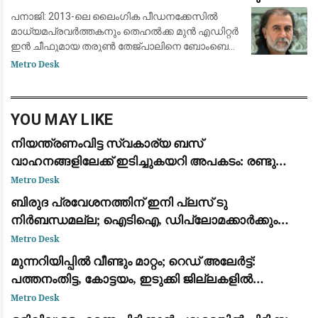
പനാജി: 2013-ലെ ലൈംഗിക പീഡനക്കേസിൽ
മാധ്യമപ്രവർത്തകനും തെഹൽക്ക മുൻ എഡിറ്റർ
ഇൻ ചീഫുമായ തരുൺ തേജ്പാലിനെ ബോംബെ
ഹൈക്കോടതി കുറ്റക്കാരനായി കണ്ടെത്തി 10
Metro Desk
വർഷത്തെ തടവുശിക്ഷയ്ക്ക് വിധിച്ചു. തേജ്പാലിനെ
വെറുതെവിട്
YOU MAY LIKE
നിയന്ത്രണംവിട്ട സ്വകാര്യ ബസ്
വാഹനങ്ങളിലേക്ക് ഇടിച്ചുകയറി അപകടം: രണ്ടു
മരണം, എട്ട് പേർക്ക് പരിക്ക്
Metro Desk
ബിരുദ പ്രവേശനത്തിന് ഇനി പ്ലസ് ടു
നിർബന്ധമല്ല; ഐടിഐ, ഡിപ്ലോമക്കാർക്കും
അവസരം നൽകി ഉന്നത വിദ്യാഭ്യാസ വകുപ്പ്
Metro Desk
ഉത്തരവിറക്കി
മുന്നറിയിപ്പില്‍ വീണ്ടും മാറ്റം; റെഡ് അലേർട്ട്:
പത്തനംതിട്ട, കോട്ടയം, ഇടുക്കി ജില്ലകളില്‍
അതിതീവ്രമാകും
Metro Desk