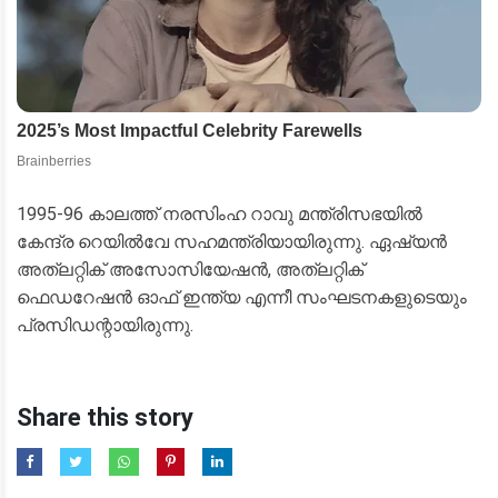
1995-96 കാലത്ത് നരസിംഹ റാവു മന്ത്രിസഭയിൽ
കേന്ദ്ര റെയിൽവേ സഹമന്ത്രിയായിരുന്നു. ഏഷ്യൻ
അത്‌ലറ്റിക് അസോസിയേഷൻ, അത്‌ലറ്റിക്
ഫെഡറേഷൻ ഓഫ് ഇന്ത്യ എന്നീ സംഘടനകളുടെയും
പ്രസിഡന്റായിരുന്നു.
Share this story