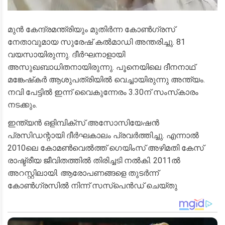
മുൻ കേന്ദ്രമന്ത്രിയും മുതിർന്ന കോൺഗ്രസ്
നേതാവുമായ സുരേഷ് കൽമാഡി അന്തരിച്ചു. 81
വയസായിരുന്നു. ദീർഘനാളായി
അസുഖബാധിതനായിരുന്നു. പൂനെയിലെ ദീനനാഥ്
മങ്കേഷ്‌കർ ആശുപത്രിയിൽ വെച്ചായിരുന്നു അന്ത്യം.
നവി പേട്ടിൽ ഇന്ന് വൈകുന്നേരം 3.30ന് സംസ്‌കാരം
നടക്കും.
ഇന്ത്യൻ ഒളിമ്പിക്‌സ് അസോസിയേഷൻ
പ്രസിഡന്റായി ദീർഘകാലം പ്രവർത്തിച്ചു. എന്നാൽ
2010ലെ കോമൺവെൽത്ത് ഗെയിംസ് അഴിമതി കേസ്
രാഷ്ട്രീയ ജീവിതത്തിൽ തിരിച്ചടി നൽകി. 2011ൽ
അറസ്റ്റിലായി. ആരോപണങ്ങളെ തുടർന്ന്
കോൺഗ്രസിൽ നിന്ന് സസ്‌പെൻഡ് ചെയ്തു