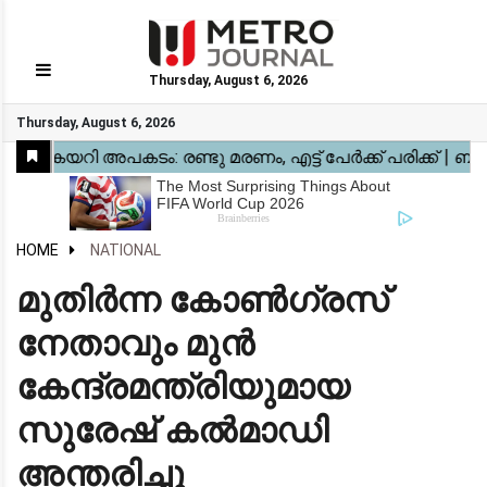
Thursday, August 6, 2026
GO
Thursday, August 6, 2026
Home
Kerala
National
Gulf
World
Sports
Movies
Health
Automobile
Travel
Education
Novel
Business
Technology
Webstory
HOME
NATIONAL
മുതിർന്ന കോൺഗ്രസ്
നേതാവും മുൻ
കേന്ദ്രമന്ത്രിയുമായ
സുരേഷ് കൽമാഡി
അന്തരിച്ചു