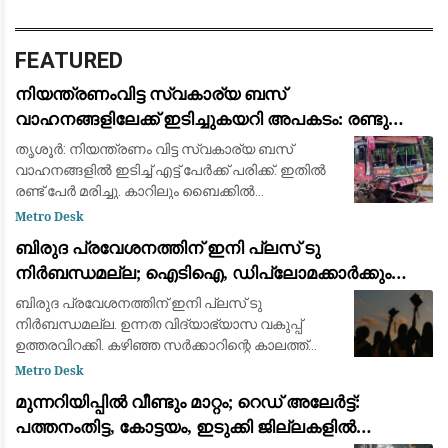
FEATURED
നിയന്ത്രണംവിട്ട സ്വകാര്യ ബസ്
വാഹനങ്ങളിലേക്ക് ഇടിച്ചുകയറി അപകടം: രണ്ടു
മരണം, എട്ട് പേർക്ക് പരിക്ക്
തൃശൂര്‍: നിയന്ത്രണം വിട്ട സ്വകാര്യ ബസ്
വാഹനങ്ങളില്‍ ഇടിച്ച് എട്ട് പേര്‍ക്ക് പരിക്ക്. ഇതില്‍
രണ്ട് പേർ മരിച്ചു. കാറിലും ബൈക്കിൽ
സഞ്ചരിച്ചവരാണ് മരച്ചത്. ബസ് അമിത
Metro Desk
വേഗതയിലാരുന്നു. കുന്നംകുളം പാറേമ്പാടത്ത
ബിരുദ പ്രവേശനത്തിന് ഇനി പ്ലസ് ടു
നിർബന്ധമല്ല; ഐടിഐ, ഡിപ്ലോമക്കാർക്കും
അവസരം നൽകി ഉന്നത വിദ്യാഭ്യാസ വകുപ്പ്
ബിരുദ പ്രവേശനത്തിന് ഇനി പ്ലസ് ടു
ഉത്തരവിറക്കി
നിർബന്ധമല്ല. ഉന്നത വിദ്യാഭ്യാസ വകുപ്പ്
ഉത്തരവിറക്കി. കഴിഞ്ഞ സർക്കാറിന്റെ കാലത്ത്
നൽകിയ പ്രൊപ്പോസലിനാണ് അംഗീകാരമായത്.
Metro Desk
പത്താം ക്ലാസ് കഴിഞ്ഞ് ഐടിഐ/ ഡിപ്ലോമ/
മുന്നറിയിപ്പില്‍ വീണ്ടും മാറ്റം; റെഡ് അലേർട്ട്:
മറ്റു ഭാഷ കോ
പത്തനംതിട്ട, കോട്ടയം, ഇടുക്കി ജില്ലകളില്‍