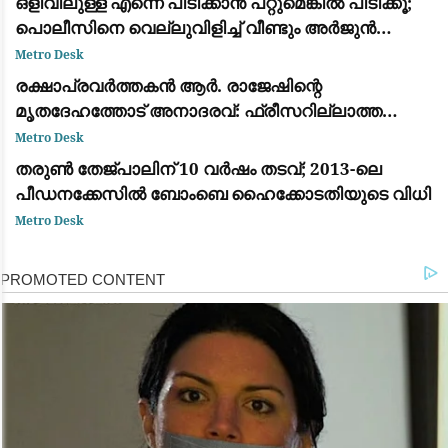
ഒളിവിലുള്ള എന്നെ പിടിക്കാൻ പറ്റുമെങ്കിൽ പിടിക്കൂ;
പൊലീസിനെ വെല്ലുവിളിച്ച് വീണ്ടും അർജുൻ
ആയങ്കി
Metro Desk
രക്ഷാപ്രവർത്തകൻ ആർ. രാജേഷിന്റെ
മൃതദേഹത്തോട് അനാദരവ്: ഫ്രീസറില്ലാത്ത
ആംബുലൻസിൽ കൊണ്ടുപോയത് ചാവക്കാട് വരെ;
Metro Desk
ഒടുവിൽ വാഹനം മാറ്റി
തരുൺ തേജ്പാലിന് 10 വർഷം തടവ്; 2013-ലെ
പീഡനക്കേസിൽ ബോംബെ ഹൈക്കോടതിയുടെ വിധി
Metro Desk