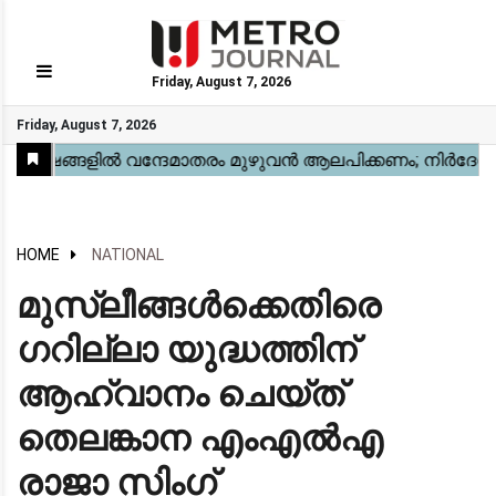
Friday, August 7, 2026
GO
Friday, August 7, 2026
Home
Kerala
National
Gulf
World
Sports
Movies
Health
Automobile
Travel
Education
Novel
Business
Technology
Webstory
HOME
NATIONAL
മുസ്ലീങ്ങൾക്കെതിരെ
ഗറില്ലാ യുദ്ധത്തിന്
ആഹ്വാനം ചെയ്ത്
തെലങ്കാന എംഎൽഎ
രാജാ സിംഗ്