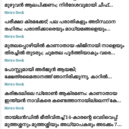
മുഴുവൻ ആലപിക്കണം; നിർദേശവുമായി ചീഫ്
സെക്രട്ടറി
Metro Desk
പരീക്ഷാ ക്രമക്കേട്; പല പരാതികളും അടിസ്ഥാന
രഹിതം: പരാതിക്കാരെയും മാധ്യമങ്ങളെയും
വിമര്‍ശിച്ച് പിഎസ്‌സി
Metro Desk
മുതലപ്പൊഴിയിൽ കാണാതായ ഷിജിനായി നാളെയും
തിരച്ചിൽ തുടരും; ചുമതല പൂർത്തിയാകും വരെ
തീരത്തുണ്ടാകുമെന്ന് മന്ത്രി സി.പി. ജോൺ
Metro Desk
പോസ്റ്റുമായി അർജുൻ ആയങ്കി;
ക്ഷേത്രമൈതാനത്ത് ഞാനിരിക്കുന്നു, കാറിൽ
പാലിയേക്കര ടോൾ പ്ലാസ കടക്കുന്ന ദൃശ്യം
Metro Desk
പുറത്ത്: സഹോദരനും ഭാര്യയും കസ്റ്റഡിയിൽ
കരിങ്കടലിലെ ഡ്രോൺ ആക്രമണം: കാണാതായ
ഇന്ത്യൻ നാവികരെ കണ്ടെത്താനായില്ലെന്ന് കേന്ദ്ര
സർക്കാർ
Metro Desk
തായ്‌ലൻഡിൽ ഭീതിവിതച്ച് 14-കാരന്റെ വെടിവെപ്പ്:
മുത്തശ്ശനും മുത്തശ്ശിയും അധ്യാപകരും അടക്കം 7