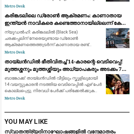
ആയങ്കി സമൂഹമാധ്യമത്തിൽ പോസ്റ്റ്
Metro Desk
ഇട്ടിരിക്കുന്നത്. അതേ സമയം അർജുൻ ആയങ്കി
കരിങ്കടലിലെ ഡ്രോൺ ആക്രമണം: കാണാതായ
കാറിൽ പാല
ഇന്ത്യൻ നാവികരെ കണ്ടെത്താനായില്ലെന്ന് കേന്ദ്ര
സർക്കാർ
ന്യൂഡൽഹി: കരിങ്കടലിൽ (Black Sea)
ചരക്കപ്പലിന് നേരെയുണ്ടായ ഡ്രോൺ
ആക്രമണത്തെത്തുടർന്ന് കാണാതായ രണ്ട്
ഇന്ത്യൻ നാവികരെ കണ്ടെത്താൻ
Metro Desk
സാധിച്ചില്ലെന്ന് കേന്ദ്ര സർക്കാർ സുപ്രീം
തായ്‌ലൻഡിൽ ഭീതിവിതച്ച് 14-കാരന്റെ വെടിവെപ്പ്:
കോടതിയെ അറിയിച്ചു. വിപുലമായ തിരച
മുത്തശ്ശനും മുത്തശ്ശിയും അധ്യാപകരും അടക്കം 7
പേർ കൊല്ലപ്പെട്ടു
ബാങ്കോക്ക്: തായ്‌ലൻഡിൽ വീട്ടിലും സ്കൂളിലുമായി
14 വയസ്സുകാരൻ നടത്തിയ വെടിവെപ്പിൽ ഏഴ് പേർ
കൊല്ലപ്പെട്ടു. നിരവധി പേർക്ക് പരിക്കേൽക്കുകയും
ചെയ്തു. വെള്ളിയാഴ്ച രാവിലെ ബാങ്കോക്കിന്
Metro Desk
സമീപമുള്ള നൊന്താബുരി പ്ര
YOU MAY LIKE
സ്വാതന്ത്ര്യദിനാഘോഷങ്ങളിൽ വന്ദേമാതരം