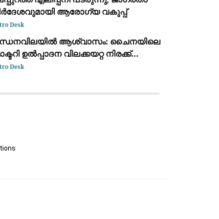
ിർദേശവുമായി ആരോഗ്യ വകുപ്പ്
tro Desk
ന്ധനവിലയിൽ ആശ്വാസം: ചൈനയിലെ
ക്ടറി ഉൽപ്പാദന വിലക്കയറ്റ നിരക്ക്
ൂലൈയിൽ 3.5% ആയി കുറഞ്ഞു
tro Desk
tions