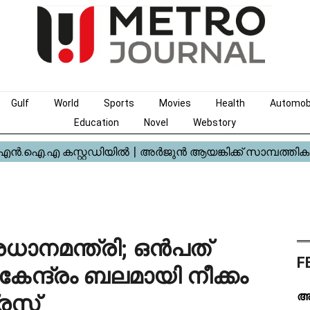
Gulf
World
Sports
Movies
Health
Automob
Education
Novel
Webstory
രധാനമന്ത്രി; ഒൻപത്
F
ദ്രം ബലമായി നീക്കം
അദ
രസ്