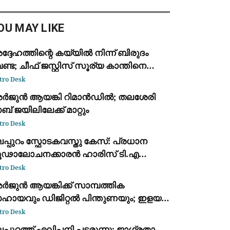
ർച്ചാനിരക്ക് ജൂലൈ മാസത്തിൽ 3.5
മാനമായി കുറഞ്ഞു
OU MAY LIKE
്ദേഹത്തിന്റെ കയ്യിൽ നിന്ന് ബിരുദം
ണ്ട; ചീഫ് ജസ്റ്റിസ് സൂര്യ കാന്തിനെ
രുദദാന ചടങ്ങിലേക്ക്
tro Desk
്ഷണിച്ചതിനെതിരെ നൽസാർ
ർജുൻ ആയങ്കി റിമാൻഡിൽ; തലശേരി
ിദ്യാർഥികളുടെ പ്രതിഷേധം
് ജയിലിലേക്ക് മാറ്റും
tro Desk
പ്പുറം സ്ഫോടകവസ്തു കേസ്: പ്രധാന
ൂഢാലോചനക്കാരൻ ഹാരിസ് ടി.എ
ൻ.ഐ.എ കസ്റ്റഡിയിൽ
tro Desk
ർജുൻ ആയങ്കിക്ക് സാമ്പത്തിക
ഹായവും ഡിജിറ്റൽ പിന്തുണയും; ഇളയ
ഹോദരൻ അജയ് ആയങ്കി അറസ്റ്റിൽ
tro Desk
പ്പുറത്ത് എലിപ്പനി പടരുന്നു; ജാഗ്രതാ