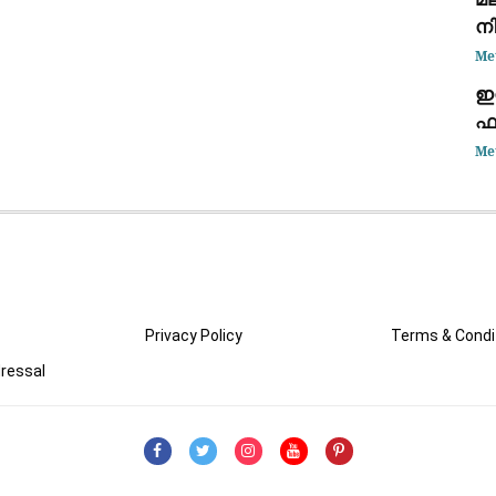
ന
Me
ഇ
ഫാ
ജ
Me
Privacy Policy
Terms & Condi
ressal