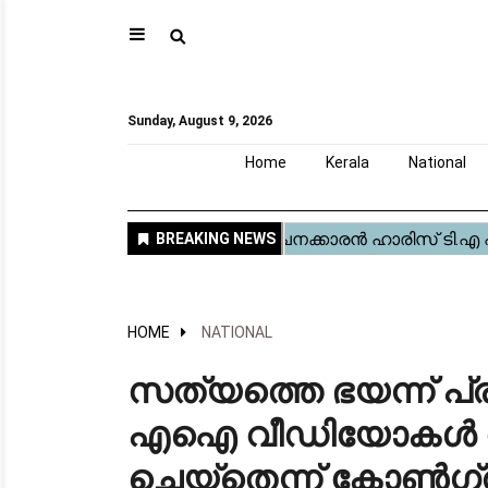
⚲
Home
Kerala
National
Gulf
World
Sports
Movies
Health
Automobile
Travel
Education
Novel
Business
Technology
Webstory
Sunday, August 9, 2026
Home
Kerala
National
HOME
NATIONAL
സത്യത്തെ ഭയന്ന് പ്
എഐ വീഡിയോകൾ കേന്
ചെയ്തെന്ന് കോൺഗ്