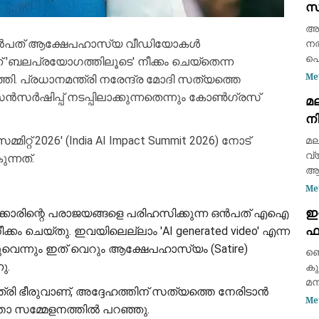
സ
അറ
മല
സ
അർ
മിച്ച ഒൻപത് ആക്ഷേപഹാസ്യ വീഡിയോകൾ
നൽ
പൊ
് 'ബലപ്രയോഗത്തിലൂടെ' നീക്കം ചെയ്തെന്ന
അ
Me
പ്രധാനമന്ത്രി നരേന്ദ്ര മോദി സത്യത്തെ
അജ
ർഷിപ്പ് നടപ്പിലാക്കുന്നതെന്നും കോൺഗ്രസ്
മല
അറ
ന
നൽ
പൊ
്റ് 2026' (India AI Impact Summit 2026) നോട്
മല
വ്
ന്നത്.
ആര
പു
Me
28
ഇ
കാരിന്റെ പരാജയങ്ങളെ പരിഹസിക്കുന്ന ഒൻപത് എഐ
യു
ഫാ
്കം ചെയ്തു. ഇവയിലെല്ലാം 'AI generated video' എന്ന
മര
ജ
വെന്നും ഇത് വെറും ആക്ഷേപഹാസ്യം (Satire)
ബെ
ു.
കു
മന
ത്രി ഭീരുവാണ്, അദ്ദേഹത്തിന് സത്യത്തെ നേരിടാൻ
ഫാ
Me
ത്താ സമ്മേളനത്തിൽ പറഞ്ഞു.
Pri