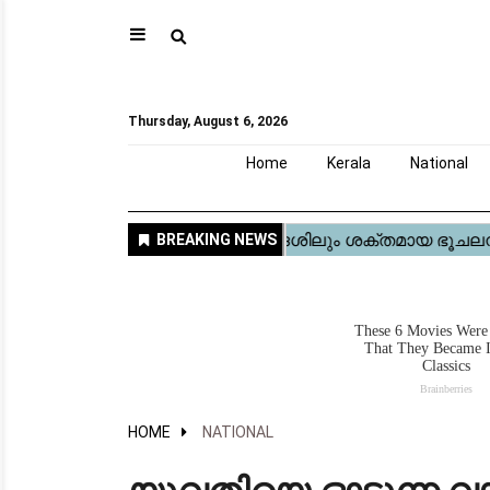
⚲
Home
Kerala
National
Gulf
World
Sports
Movies
Health
Automobile
Travel
Education
Novel
Business
Technology
Webstory
Thursday, August 6, 2026
Home
Kerala
National
HOME
NATIONAL