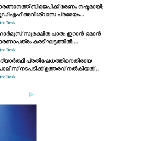
രങ്ങാനത്ത് ബിജെപിക്ക് ഭരണം നഷ്ടമായി;
ുഡിഎഫ് അവിശ്വാസ പ്രമേയം
ാസായി
tro Desk
ോർമുസ് സുരക്ഷിത പാത: ഇറാൻ-ഒമാൻ
ാരണാപത്രം കരട് ഘട്ടത്തിൽ;
ഥിരീകരിച്ച് ഇറാൻ
tro Desk
ിദ്യാർത്ഥി പ്രതിഷേധത്തിനെതിരായ
ൊലീസ് നടപടിക്ക് ഉത്തരവ് നൽകിയത്
്; അമിത് ഷായ്‌ക്കെതിരെ കെ. സി.
tro Desk
േണുഗോപാൽ