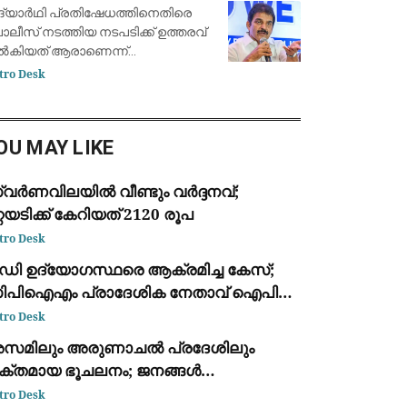
ദേശകാ
്; അമിത് ഷായ്‌ക്കെതിരെ കെ. സി.
ദ്യാർഥി പ്രതിഷേധത്തിനെതിരെ
േണുഗോപാൽ
ലീസ് നടത്തിയ നടപടിക്ക് ഉത്തരവ്
കിയത് ആരാണെന്ന്
യക്തമാക്കണമെന്ന് എഐസിസി
tro Desk
ംഘടനാ ചുമതലയുള്ള ജനറൽ
ക്രട്ടറി കെ. സി. വേണുഗോപാൽ
ശ്യപ്പെട്ടു. കേന്ദ്ര ആഭ്യന്തര
OU MAY LIKE
്ത്രി അ
വര്‍ണവിലയിൽ വീണ്ടും വർദ്ദനവ്;
്റയടിക്ക് കേറിയത് 2120 രൂപ
tro Desk
ഡി ഉദ്യോഗസ്ഥരെ ആക്രമിച്ച കേസ്;
ിപിഐഎം പ്രാദേശിക നേതാവ് ഐപി
നു ഉള്‍പ്പടെ അഞ്ച് പ്രതികള്‍ക്ക് ജാമ്യം
tro Desk
സമിലും അരുണാചൽ പ്രദേശിലും
ക്തമായ ഭൂചലനം; ജനങ്ങൾ
രുവിലേക്കിറങ്ങി
tro Desk