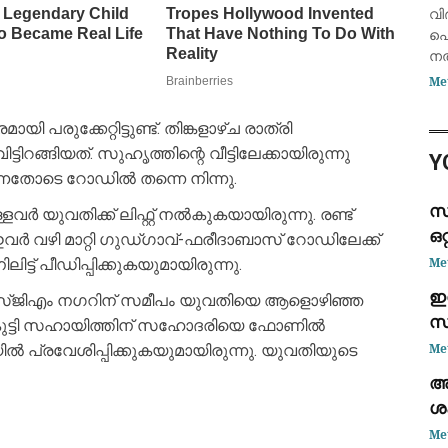
വി
ആര
വി
വ
പൊ
നൽ
വ്
Me
സ
സെ
പരുക്കേറ്റിട്ടുണ്ട്. തിങ്കളാഴ്ച രാത്രി
ആവ
ിറങ്ങിയത്. സുഹൃത്തിന്റെ വീട്ടിലേക്കായിരുന്നു
Y
മന
്നതോടെ റോഡിൽ തന്നെ നിന്നു.
സ്
 യുവതിക്ക് ലിഫ്റ്റ് നൽകുകയായിരുന്നു. രണ്ട്
ഒറ
വർ വഴി മാറ്റി ഗുഡ്ഗാവ്-ഫരീദാബാസ് റോഡിലേക്ക്
Me
ട് പീഡിപ്പിക്കുകയുമായിരുന്നു.
ഇ
 എസ്ജിഎം നഗറിന് സമീപം യുവതിയെ ആളൊഴിഞ്ഞ
സ
ൺകുട്ടി സഹായിത്തിന് സഹോദരിയെ ഫോണിൽ
ബി
Me
ൽ പ്രവേശിപ്പിക്കുകയുമായിരുന്നു. യുവതിയുടെ
അ
ശ
തെ
Me