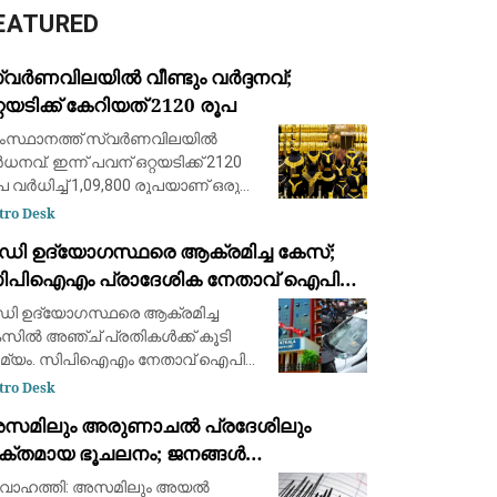
EATURED
വര്‍ണവിലയിൽ വീണ്ടും വർദ്ദനവ്;
്റയടിക്ക് കേറിയത് 2120 രൂപ
സ്ഥാനത്ത് സ്വര്‍ണവിലയിൽ
ധനവ്. ഇന്ന് പവന് ഒറ്റയടിക്ക് 2120
പ വർധിച്ച് 1,09,800 രൂപയാണ് ഒരു
ന്‍ സ്വര്‍ണത്തിന്റെ വില. ഗ്രാമിന്
tro Desk
ുപാതികമായി 265 രൂപയാണ്
ഡി ഉദ്യോഗസ്ഥരെ ആക്രമിച്ച കേസ്;
ടിയത്. 13,725 രൂപയാണ് ഒരു ഗ്രാം
ിപിഐഎം പ്രാദേശിക നേതാവ് ഐപി
വര്‍ണത
നു ഉള്‍പ്പടെ അഞ്ച് പ്രതികള്‍ക്ക് ജാമ്യം
ി ഉദ്യോഗസ്ഥരെ ആക്രമിച്ച
സില്‍ അഞ്ച് പ്രതികള്‍ക്ക് കൂടി
മ്യം. സിപിഐഎം നേതാവ് ഐപി
നു ഉള്‍പ്പടെയുള്ളവര്‍ക്കാണ്
tro Desk
ക്കോടതി ജാമ്യം അനുവദിച്ചത്.
സമിലും അരുണാചൽ പ്രദേശിലും
ോടെ കേസില്‍ ജാമ്യം ലഭിച്ചവരുടെ
ക്തമായ ഭൂചലനം; ജനങ്ങൾ
്ണം 24 ആയി. ഇ ഡി
രുവിലേക്കിറങ്ങി
വാഹത്തി: അസമിലും അയൽ