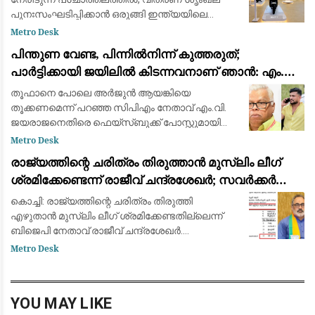
പുനഃസംഘടിപ്പിക്കാൻ ഒരുങ്ങി ഇന്ത്യയിലെ
മുൻനിര ഇലക്ട്രിക് ഇരുചക്ര വാഹന
Metro Desk
നിർമ്മാതാക്കളായ ഓല ഇലക്ട്രിക് (Ola Electric).
പിന്തുണ വേണ്ട, പിന്നിൽനിന്ന് കുത്തരുത്;
ഇതുവരെ കമ്പ
പാർട്ടിക്കായി ജയിലിൽ കിടന്നവനാണ് ഞാൻ: എം.വി.
ജയരാജന് മറുപടിയുമായി അർജുൻ ആയങ്കി
തൂഫാനെ പോലെ അര്‍ജുന്‍ ആയങ്കിയെ
തൂക്കണമെന്ന് പറഞ്ഞ സിപിഎം നേതാവ് എം.വി.
ജയരാജനെതിരെ ഫെയ്സ്ബുക്ക് പോസ്റ്റുമായി
അര്‍ജുന്‍ ആയങ്കി. തനിക്ക് അയിത്തം
Metro Desk
കൽപ്പിക്കുന്നതിനും തള്ളിപ്പറയുന്നതിനും മുൻപ്
രാജ്യത്തിന്റെ ചരിത്രം തിരുത്താൻ മുസ്ലിം ലീഗ്
താനീ പ്രസ്
ശ്രമിക്കേണ്ടെന്ന് രാജീവ് ചന്ദ്രശേഖർ; സവർക്കർ
ചോദ്യ വിവാദത്തിൽ ശക്തമായ പ്രതികരണം
കൊച്ചി: രാജ്യത്തിന്റെ ചരിത്രം തിരുത്തി
എഴുതാൻ മുസ്ലിം ലീഗ് ശ്രമിക്കേണ്ടതില്ലെന്ന്
ബിജെപി നേതാവ് രാജീവ് ചന്ദ്രശേഖർ.
സ്വാതന്ത്ര്യസമര ക്വിസ് മത്സരത്തിൽ വി.ഡി.
Metro Desk
സവർക്കറെക്കുറിച്ചുള്ള ചോദ്യം ഉൾപ്പെടുത്തിയത
YOU MAY LIKE