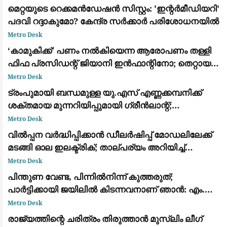
മെറ്റയുടെ റെക്കമൻഡേഷൻ സിസ്റ്റം: 'ഇന്റർമീഡിയറി'
പദവി റദ്ദാകുമോ? കേന്ദ്ര സർക്കാർ പരിശോധനയിൽ
Metro Desk
​‘കാമുകിക്ക്’ പണം നൽകിയെന്ന ആരോപണം തള്ളി
ഫിഫ പ്രസിഡന്റ് ജിയാനി ഇൻഫാന്റിനോ; തെറ്റായ
പ്രചാരണമെന്ന് പ്രതികരണം
Metro Desk
ട്രംപുമായി ബന്ധമുള്ള യു.എസ് എണ്ണക്കമ്പനിക്ക്
ശക്തമായ മുന്നറിയിപ്പുമായി ഗ്രീൻലാന്റ്;
അനുമതിയില്ലാതെ ഡ്രില്ലിംഗ് ഉപകരണങ്ങൾ
Metro Desk
എത്തിച്ചതിൽ അമർഷം
വിൽപ്പന വർദ്ധിപ്പിക്കാൻ ഡീലർഷിപ്പ് മോഡലിലേക്ക്
മടങ്ങി ഓല ഇലക്ട്രിക്; താല്പര്യം അറിയിച്ച്
ആയിരത്തോളം പേർ
Metro Desk
പിന്തുണ വേണ്ട, പിന്നിൽനിന്ന് കുത്തരുത്;
പാർട്ടിക്കായി ജയിലിൽ കിടന്നവനാണ് ഞാൻ: എം.വി.
ജയരാജന് മറുപടിയുമായി അർജുൻ ആയങ്കി
Metro Desk
രാജ്യത്തിന്റെ ചരിത്രം തിരുത്താൻ മുസ്ലിം ലീഗ്