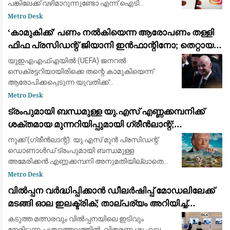
പങ്കിലേക്ക് വഴിമാറുന്നുണ്ടോ എന്ന് ഐടി
മന്ത്രാലയം വിലയിരുത്തുന്നു
Metro Desk
​‘കാമുകിക്ക്’ പണം നൽകിയെന്ന ആരോപണം തള്ളി
ഫിഫ പ്രസിഡന്റ് ജിയാനി ഇൻഫാന്റിനോ; തെറ്റായ
പ്രചാരണമെന്ന് പ്രതികരണം
യുഇഎഎഫ്‌എയിൽ (UEFA) ജനറൽ
സെക്രട്ടറിയായിരിക്കെ തന്റെ കാമുകിയെന്ന്
ആരോപിക്കപ്പെടുന്ന യുവതിക്ക്
ഓർഗനൈസേഷന്റെ പണം നൽകി
Metro Desk
ഒഴിവാക്കിയെന്ന ആരോപണങ്ങൾ പൂർണ്ണമായും
ട്രംപുമായി ബന്ധമുള്ള യു.എസ് എണ്ണക്കമ്പനിക്ക്
തള്ളി ഫിഫ പ്രസിഡന്റ് ജിയാനി ഇൻഫാന്റിനോ.
ശക്തമായ മുന്നറിയിപ്പുമായി ഗ്രീൻലാന്റ്;
ബ്രിട്ട
അനുമതിയില്ലാതെ ഡ്രില്ലിംഗ് ഉപകരണങ്ങൾ
നുക്ക് (ഗ്രീൻലാന്റ്): യു.എസ് മുൻ പ്രസിഡന്റ്
എത്തിച്ചതിൽ അമർഷം
ഡൊണാൾഡ് ട്രംപുമായി ബന്ധമുള്ള
അമേരിക്കൻ എണ്ണക്കമ്പനി അനുമതിയില്ലാതെ
ഖനന സാമഗ്രികൾ കരയിലെത്തിച്ച സംഭവത്തിൽ
Metro Desk
കടുത്ത മുന്നറിയിപ്പുമായി ഗ്രീൻലാന്റ് സർക്കാർ.
വിൽപ്പന വർദ്ധിപ്പിക്കാൻ ഡീലർഷിപ്പ് മോഡലിലേക്ക്
കിഴക
മടങ്ങി ഓല ഇലക്ട്രിക്; താല്പര്യം അറിയിച്ച്
ആയിരത്തോളം പേർ
കടുത്ത മത്സരവും വിൽപ്പനയിലെ ഇടിവും
നേരിടുന്ന പശ്ചാത്തലത്തിൽ, വിതരണ ശൃംഖല