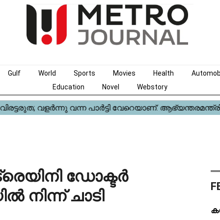
Gulf
World
Sports
Movies
Health
Automob
Education
Novel
Webstory
രെയിനി ഡോക്ടർ
F
യിൽ നിന്ന് ചാടി
ക