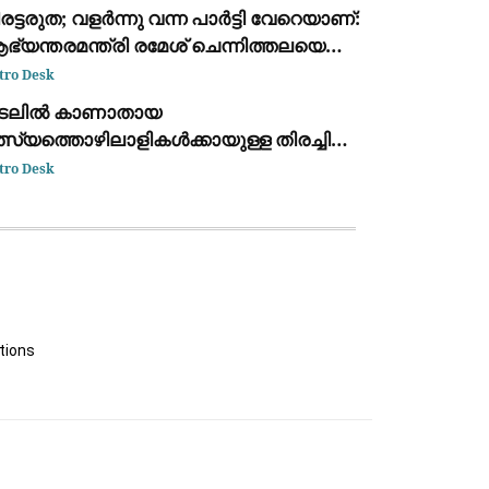
ട്ട്‌സ്ആപ്പ്
രട്ടരുത; വളർന്നു വന്ന പാർട്ടി വേറെയാണ്:
്യന്തരമന്ത്രി രമേശ് ചെന്നിത്തലയെ
ല്ലുവിളിച്ച് അർജുൻ ആയങ്കി
tro Desk
ടലിൽ കാണാതായ
്സ്യത്തൊഴിലാളികൾക്കായുള്ള തിരച്ചിൽ
ന്ദഗതിയിലെന്ന് ആരോപണം:
tro Desk
്രതിഷേധവുമായി കുടുംബങ്ങൾ
tions