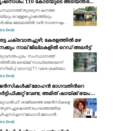
ൃഷിനാശം: 110 കോടിയുടെ അടിയന്തര
േന്ദ്രസഹായം തേടി കേരളം
സ്ഥാനത്ത് തുടരുന്ന കനത്ത
യിലും വെള്ളപ്പൊക്കത്തിലും
ർഷിക മേഖലയിൽ വൻ നാശനഷ്ടം.
രാഥമിക കണക്കുകൾ പ്രകാരം
tro Desk
സ്ഥാനത്ത് ഇതുവരെ 99.29 കോടി
ട്ട ചക്രവാതച്ചുഴി; കേരളത്തിൽ മഴ
പയുടെ (ഏകദേശം 100 കോടി)
ക്കും: നാല് ജില്ലകളിൽ റെഡ് അലർട്ട്
ഷിനാശം സംഭവിച്ചതായി കൃഷിമന്ത്രി
രുവനന്തപുരം: സംസ്ഥാനത്ത്
ിതീവ്ര മഴയ്ക്ക് സാധ്യതയെന്ന്
ന്നറിയിപ്പ്. ഓഗസ്റ്റ് 11 വരെ ശക്തമായ
യ്ക്കുള്ള സാധ്യതയാണ്
tro Desk
രവചിച്ചിരിക്കുന്നത്. അതിതീവ്ര മഴ
െൻസികൾക്ക് മോഹൻ ഭാഗവതിന്‍റെ
ന്നറിയിപ്പിന്‍റെ ഭാഗമായി
ട്ടിഫിക്കറ്റ് വേണ്ട; അമിത് ഷായ്ക്ക് ഭയം:
ള്ളിയാഴ്ച കാലാവ
ക്ഷ വിമർശനവുമായി പ്രിയങ്കാ ഗാന്ധി
്യൂഡൽഹി: രാജ‍്യത്തെ ജെൻസികളെ
ന്തുണച്ചുകൊണ്ട് രംഗത്തെത്തിയ
ർഎസ്എസ് മേധാവി മോഹൻ
ഗവതിനെതിരേ രൂക്ഷ
tro Desk
മർശനവുമായി വയനാട് എംപി