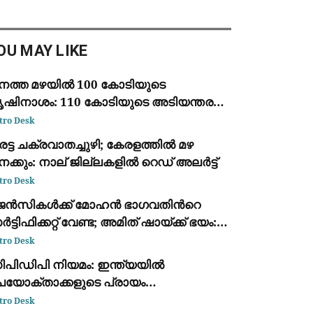
രച്ചിൽ കാര്യക്ഷമമല്ലെന്നാണ്
ാതി. എട്ട് ദിവസം മുൻപ്
ജീവനത്തിനായി കടലിൽ പോയ മൂന്ന്
OU MAY LIKE
്സ്യത
നത്ത മഴയിൽ 100 കോടിയുടെ
ൃഷിനാശം: 110 കോടിയുടെ അടിയന്തര
േന്ദ്രസഹായം തേടി കേരളം
tro Desk
ട്ട ചക്രവാതച്ചുഴി; കേരളത്തിൽ മഴ
ക്കും: നാല് ജില്ലകളിൽ റെഡ് അലർട്ട്
tro Desk
െൻസികൾക്ക് മോഹൻ ഭാഗവതിന്‍റെ
ട്ടിഫിക്കറ്റ് വേണ്ട; അമിത് ഷായ്ക്ക് ഭയം:
ക്ഷ വിമർശനവുമായി പ്രിയങ്കാ ഗാന്ധി
tro Desk
ിപിഡിപി നിയമം: ഇന്ത്യയിൽ
പയോക്താക്കളുടെ പ്രായം
ഥിരീകരിക്കാൻ പുതിയ ഫീച്ചർ പരീക്ഷിച്ച്
tro Desk