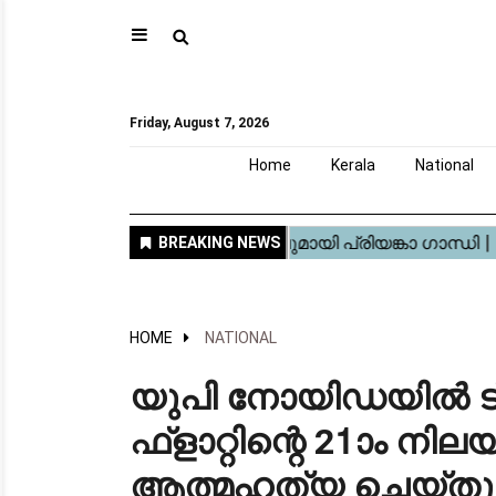
⚲
Home
Kerala
National
Gulf
World
Sports
Movies
Health
Automobile
Travel
Education
Novel
Business
Technology
Webstory
Friday, August 7, 2026
Home
Kerala
National
HOME
NATIONAL
യുപി നോയിഡയിൽ ട്
ഫ്‌ളാറ്റിന്റെ 21ാം നില
ആത്മഹത്യ ചെയ്തു