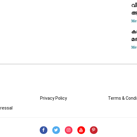
വാ
വി
ആഭ
വെ
Me
ക
മത
മ
Me
പ
Privacy Policy
Terms & Condi
ressal